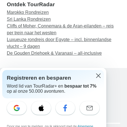
Ontdek TourRadar
Marokko Rondreizen
Sri Lanka Rondreizen
Cliffs of Moher, Connemara & de Aran-eilanden – reis
per trein naar het westen
Luxueuze rondreis door Egypte – incl. binnenlandse
vlucht – 9 dagen
De Gouden Driehoek & Varanasi – all-inclusive
Registreren en besparen
Word lid van TourRadar+ en
bespaar tot 7%
Hulp
op al onze 50.000 avonturen.
Neem contact met ons op
Nederland +31 858 881 876
E-mail: support@tourradar.com
Taal selecteren
EN
DE
ES
FR
NL
Copyright © TourRadar. Alle rechten voorbehouden.
Door me aan te melden, ga ik akkoord met de
Algemene