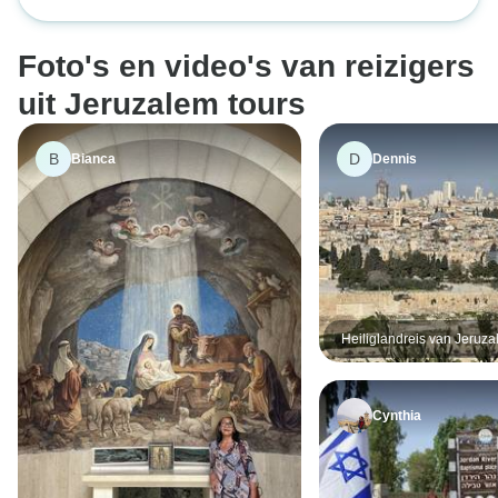
- 2 dagen
Foto's en video's van reizigers
uit Jeruzalem tours
B
D
Bianca
Dennis
Heiliglandreis van Jeruza
Bethlehem, Masada & Dod
dagen
Cynthia