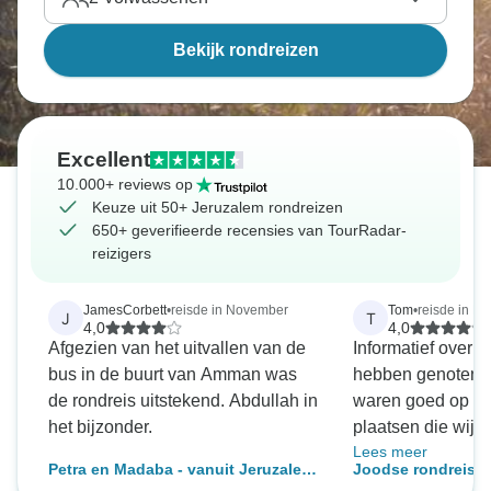
Bekijk rondreizen
Excellent
10.000+ reviews op
Keuze uit 50+ Jeruzalem rondreizen
650+ geverifieerde recensies van TourRadar-
reizigers
JamesCorbett
•
reisde in November
Tom
•
reisde in Fe
J
T
4,0
4,0
Afgezien van het uitvallen van de
Informatief over d
bus in de buurt van Amman was
hebben genoten v
de rondreis uitstekend. Abdullah in
waren goed op de
het bijzonder.
plaatsen die wij 
Lees meer
zouden het bedrij
Petra en Madaba - vanuit Jeruzalem
Joodse rondreis, 