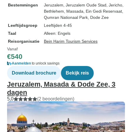
Bestemmingen
Jeruzalem
, Jeruzalem Oude Stad
, Jericho
,
Bethlehem
, Massada
, Ein Gedi Reservaat
,
Qumran Nationaal Park
, Dode Zee
Leeftijdsgroep
Leeftijden 4-45
Taal
Alleen: Engels
Reisorganisatie
Bein Harim Tourism Services
Vanaf
€540
Aanmelden
to unlock savings
Download brochure
Bekijk reis
Jeruzalem, Masada & Dode Zee, 3
dagen
5,0
(2 beoordelingen)