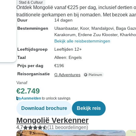
Stad & Cultuur
Ontdek Mongolië vanaf €225 per dag, inclusief dertien ontb
traditionele gerkampen en bij nomaden. Met bezoek aan
Duur
14 dagen
Bestemmingen
Ulaanbaatar
, Koor
, Mandalgovi
, Baga Gazr
Karakorum
, Erdene Zuu Klooster
, Kharkho
Bekijk alle reisbestemmingen
Leeftijdsgroep
Leeftijden 12+
Taal
Alleen: Engels
Prijs per dag
€196
Reisorganisatie
G Adventures
Vanaf
€2.749
Aanmelden
to unlock savings
Download brochure
Bekijk reis
Mongolië Verkenner
4,7
(11 beoordelingen)