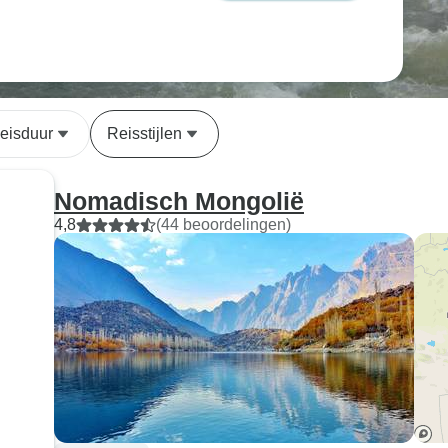
eisduur
Reisstijlen
Nomadisch Mongolië
4,8
(44 beoordelingen)