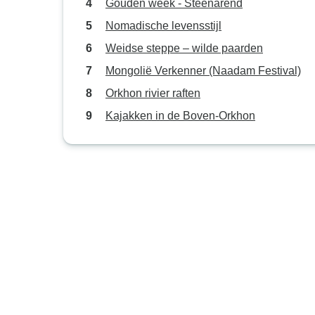
Gouden week - Steenarend
Nomadische levensstijl
Weidse steppe – wilde paarden
Mongolië Verkenner (Naadam Festival)
Orkhon rivier raften
Kajakken in de Boven-Orkhon