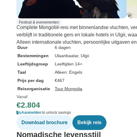
Festival & evenementen
Complete Mongolië-reis met binnenlandse vluchten, verv
verblijft in traditionele gers en lokale hotels in Ulgii, 
Alleen internationale vluchten, persoonlijke uitgaven en 
Duur
6 dagen
Bestemmingen
Ulaanbaatar
, Ulgii
Leeftijdsgroep
Leeftijden 14+
Taal
Alleen: Engels
Prijs per dag
€467
Reisorganisatie
Tour Mongolia
Vanaf
€2.804
Aanmelden
to unlock savings
Download brochure
Bekijk reis
Nomadische levensstijl