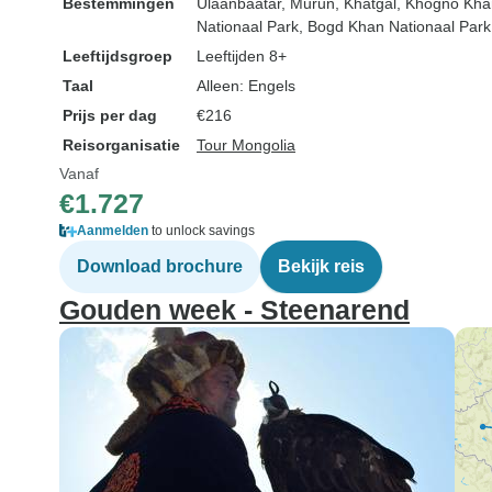
Bestemmingen
Ulaanbaatar
, Murun
, Khatgal
, Khogno Kha
Nationaal Park
, Bogd Khan Nationaal Park
Leeftijdsgroep
Leeftijden 8+
Taal
Alleen: Engels
Prijs per dag
€216
Reisorganisatie
Tour Mongolia
Vanaf
€1.727
Aanmelden
to unlock savings
Download brochure
Bekijk reis
Gouden week - Steenarend