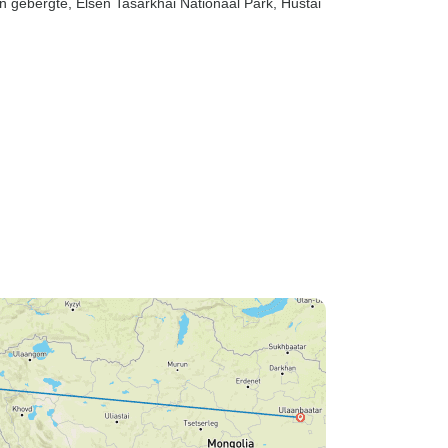
n gebergte
, Elsen Tasarkhai Nationaal Park
, Hustai