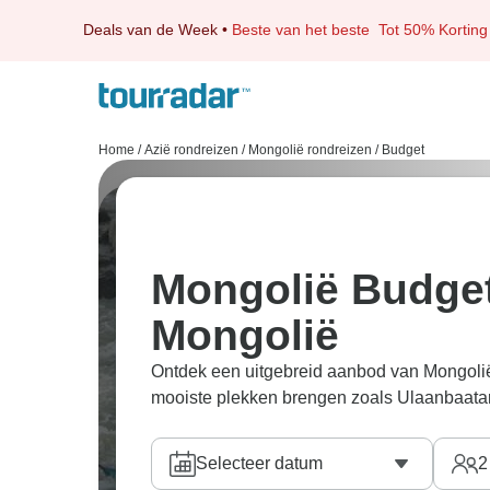
Deals van de Week
•
Beste van het beste
Tot 50% Korting
Home
/
Azië rondreizen
/
Mongolië rondreizen
/
Budget
Mongolië Budget
Mongolië
Ontdek een uitgebreid aanbod van Mongolië
mooiste plekken brengen zoals Ulaanbaatar
Selecteer datum
2