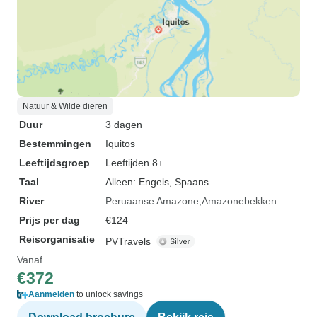
Natuur & Wilde dieren
Duur
3 dagen
Bestemmingen
Iquitos
Leeftijdsgroep
Leeftijden 8+
Taal
Alleen: Engels, Spaans
River
Peruaanse Amazone
Amazonebekken
Prijs per dag
€124
Reisorganisatie
PVTravels
Vanaf
€372
Aanmelden
to unlock savings