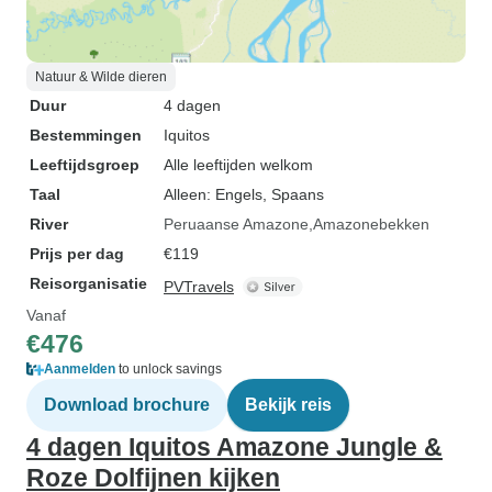
Natuur & Wilde dieren
Duur
4 dagen
Bestemmingen
Iquitos
Leeftijdsgroep
Alle leeftijden welkom
Taal
Alleen: Engels, Spaans
River
Peruaanse Amazone
Amazonebekken
Prijs per dag
€119
Reisorganisatie
PVTravels
Vanaf
€476
Aanmelden
to unlock savings
Download brochure
Bekijk reis
4 dagen Iquitos Amazone Jungle &
Roze Dolfijnen kijken