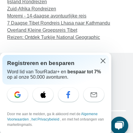
Ijsland Rondreizen
Zuid-Afrika Rondreizen
Moremi - 14-daagse avontuurlijke reis
7 Daagse Tibet Rondreis Lhasa naar Kathmandu
Overland Kleine Groepsreis Tibet
Reizen: Ontdek Turkije National Geographic
Registreren en besparen
Word lid van TourRadar+ en
bespaar tot 7%
Hulp
op al onze 50.000 avonturen.
Neem contact met ons op
Nederland +31 858 881 876
E-mail: support@tourradar.com
Taal selecteren
EN
DE
ES
FR
NL
Copyright © TourRadar. Alle rechten voorbehouden.
Door me aan te melden, ga ik akkoord met de
Algemene
Juridische kennisgeving
Voorwaarden
,
het Privacybeleid
Privacybeleid
, en met het ontvangen van
Cookies
marketingmails.
Algemene voorwaarden