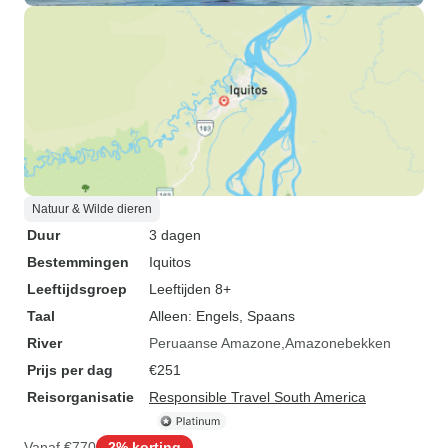
Natuur & Wilde dieren
Duur
3 dagen
Bestemmingen
Iquitos
Leeftijdsgroep
Leeftijden 8+
Taal
Alleen: Engels, Spaans
River
Peruaanse Amazone
Amazonebekken
Prijs per dag
€251
Reisorganisatie
Responsible Travel South America
Vanaf
€770
2% korting