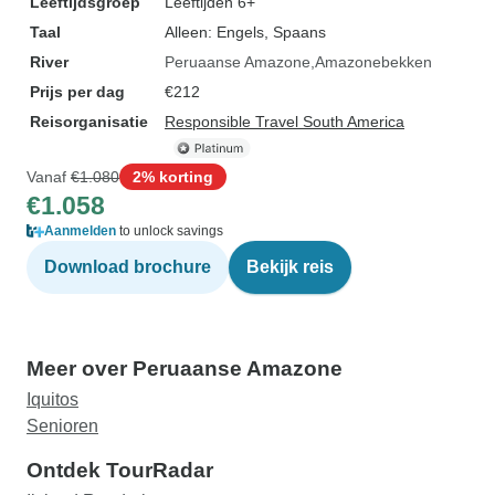
Leeftijdsgroep
Leeftijden 6+
Taal
Alleen: Engels, Spaans
River
Peruaanse Amazone
Amazonebekken
Prijs per dag
€212
Reisorganisatie
Responsible Travel South America
Vanaf
€1.080
2% korting
€1.058
Aanmelden
to unlock savings
Download brochure
Bekijk reis
Meer over Peruaanse Amazone
Iquitos
Senioren
Ontdek TourRadar