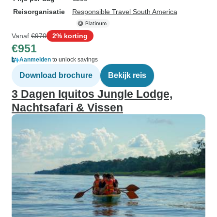
Reisorganisatie
Responsible Travel South America
Vanaf
€970
2% korting
€951
Aanmelden
to unlock savings
Download brochure
Bekijk reis
3 Dagen Iquitos Jungle Lodge,
Nachtsafari & Vissen