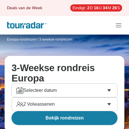
Deals van de Week
Eindigt:
2
D
16
U
34
M
25
S
Europa-rondreizen
/
3-weekse-rondreizen
3-Weekse rondreis
Europa
Selecteer datum
2
Volwassenen
Bekijk rondreizen