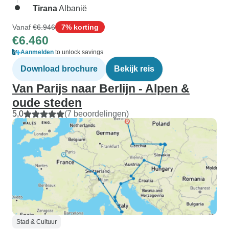
Tirana
Albanië
Vanaf
€6.946
7% korting
€6.460
Aanmelden
to unlock savings
Download brochure
Bekijk reis
Van Parijs naar Berlijn - Alpen &
oude steden
5,0
(7 beoordelingen)
Stad & Cultuur