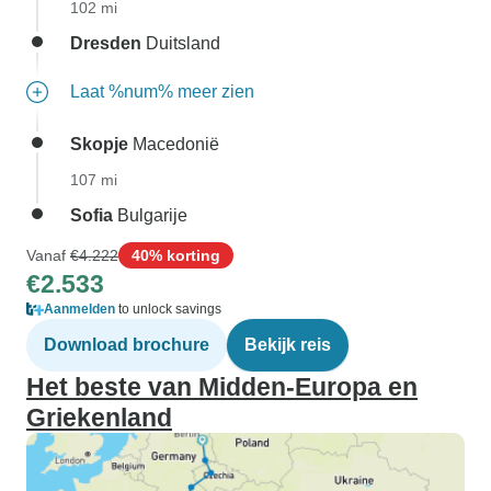
102 mi
Dresden
Duitsland
Laat %num% meer zien
Skopje
Macedonië
107 mi
Sofia
Bulgarije
Vanaf
€4.222
40% korting
€2.533
Aanmelden
to unlock savings
Download brochure
Bekijk reis
Het beste van Midden-Europa en
Griekenland