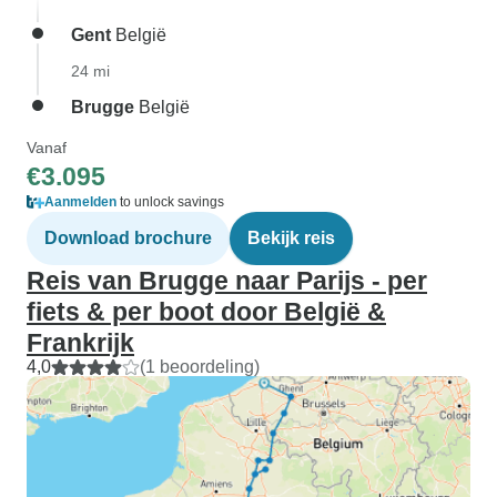
Gent
België
24 mi
Brugge
België
Vanaf
€3.095
Aanmelden
to unlock savings
Download brochure
Bekijk reis
Reis van Brugge naar Parijs - per
fiets & per boot door België &
Frankrijk
4,0
(1 beoordeling)