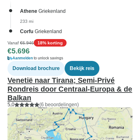
Athene
Griekenland
233 mi
Corfu
Griekenland
Vanaf
€6.946
18% korting
€5.696
Aanmelden
to unlock savings
Download brochure
Bekijk reis
Venetië naar Tirana; Semi-Privé
Rondreis door Centraal-Europa & de
Balkan
5,0
(6 beoordelingen)