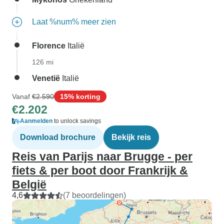
Laat %num% meer zien
Florence
Italië
126 mi
Venetië
Italië
Vanaf
€2.590
15% korting
€2.202
Aanmelden
to unlock savings
Download brochure
Bekijk reis
Reis van Parijs naar Brugge - per
fiets & per boot door Frankrijk &
België
4,6
(7 beoordelingen)