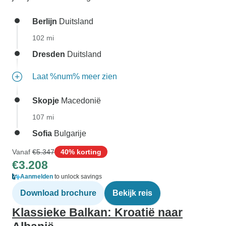
Berlijn
Duitsland
102 mi
Dresden
Duitsland
Laat %num% meer zien
Skopje
Macedonië
107 mi
Sofia
Bulgarije
Vanaf
€5.347
40% korting
€3.208
Aanmelden
to unlock savings
Download brochure
Bekijk reis
Klassieke Balkan: Kroatië naar