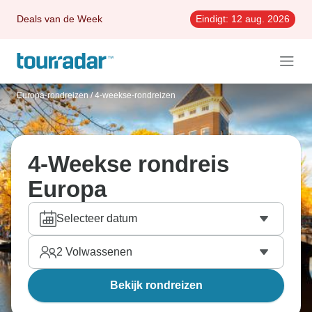
Deals van de Week
Eindigt:
12 aug. 2026
Europa-rondreizen
/
4-weekse-rondreizen
4-Weekse rondreis
Europa
Selecteer datum
2
Volwassenen
Bekijk rondreizen