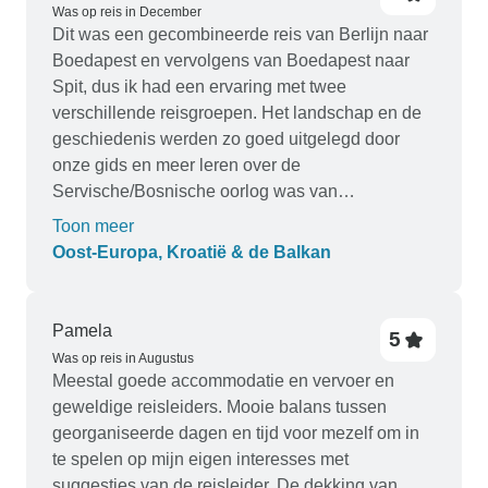
Was op reis in December
Dit was een gecombineerde reis van Berlijn naar
Boedapest en vervolgens van Boedapest naar
Spit, dus ik had een ervaring met twee
verschillende reisgroepen. Het landschap en de
geschiedenis werden zo goed uitgelegd door
onze gids en meer leren over de
Servische/Bosnische oorlog was van
onschatbare waarde. Auschwitch was koud, nat
Toon meer
en het regende en het gaf de omstandigheden
Oost-Europa, Kroatië & de Balkan
weer waaronder deze mensen moesten
overleven. Een ontroerende dag voor iedereen.
Boedapest heeft zo'n mooi landschap en heerlijk
Pamela
5
ijs, gebak en chocolade! Spit is een ommuurde
Was op reis in Augustus
stad en ik was er vóór de drukte, wat het voor
Meestal goede accommodatie en vervoer en
iedereen aangenamer maakte.
geweldige reisleiders. Mooie balans tussen
georganiseerde dagen en tijd voor mezelf om in
te spelen op mijn eigen interesses met
suggesties van de reisleider. De dekking van