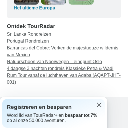
ervan om ook buiten de geplande rondreis op
ontdekkingstocht te gaan. Een groot applaus voor
Het ultieme Europa
Dora, onze ongelooflijke reisleidster, die er alles
aan deed om ervoor te zorgen dat iedereen een
Ontdek TourRadar
fantastische ervaring had. En onze buschauffeur
Sri Lanka Rondreizen
was geweldig - samen maakten ze de reis echt
Portugal Rondreizen
onvergetelijk.
Barrancas del Cobre: Verken de majestueuze wildernis
van Mexico
Natuurschoon van Noorwegen – eindpunt Oslo
4 daagse 3 nachten rondreis Klassieke Petra & Wadi
Rum Tour vanaf de luchthaven van Aqaba (AQAPT-JHT-
001)
Registreren en besparen
Word lid van TourRadar+ en
bespaar tot 7%
Hulp
op al onze 50.000 avonturen.
Neem contact met ons op
Nederland +31 858 881 876