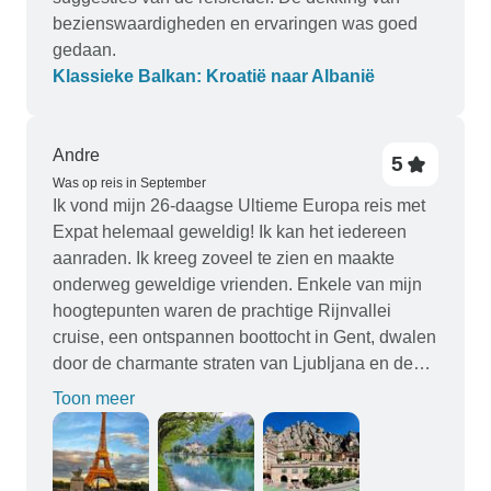
bezienswaardigheden en ervaringen was goed
gedaan.
Klassieke Balkan: Kroatië naar Albanië
Andre
5
Was op reis in September
Ik vond mijn 26-daagse Ultieme Europa reis met
Expat helemaal geweldig! Ik kan het iedereen
aanraden. Ik kreeg zoveel te zien en maakte
onderweg geweldige vrienden. Enkele van mijn
hoogtepunten waren de prachtige Rijnvallei
cruise, een ontspannen boottocht in Gent, dwalen
door de charmante straten van Ljubljana en de
romantiek van Venetië. Ik werd vooral verliefd op
Toon meer
Burano, met zijn kleurrijke huizen en unieke
charme. Zwitserland was een andere favoriet -
het landschap was adembenemend en ik genoot