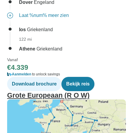
Dover
Engeland
Laat %num% meer zien
Ios
Griekenland
122 mi
Athene
Griekenland
Vanaf
€4.339
Aanmelden
to unlock savings
Download brochure
Bekijk reis
Grote Europeaan (R O W)