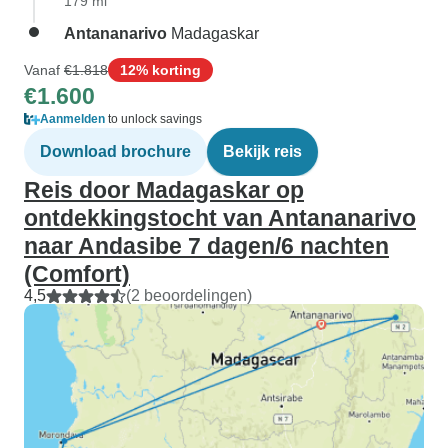
179 mi
Antananarivo
Madagaskar
Vanaf
€1.818
12% korting
€1.600
Aanmelden
to unlock savings
Download brochure
Bekijk reis
Reis door Madagaskar op
ontdekkingstocht van Antananarivo
naar Andasibe 7 dagen/6 nachten
(Comfort)
4,5
(2 beoordelingen)