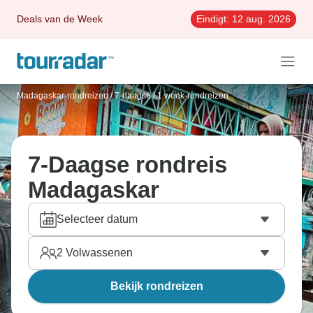
Deals van de Week
Eindigt:
12 aug. 2026
Madagaskar-rondreizen
/
7-daagse / 1 week-rondreizen
7-Daagse rondreis
Madagaskar
Selecteer datum
2
Volwassenen
Bekijk rondreizen