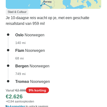
Stad & Cultuur
Je 10-daagse reis wacht op je, met een geschatte
reisafstand van 959 mi!
Oslo
Noorwegen
140 mi
Flam
Noorwegen
68 mi
Bergen
Noorwegen
749 mi
Tromso
Noorwegen
Vanaf
€2.886
9% korting
€2.626
+€194 aanloopkosten
Aanmelden
to unlock savings