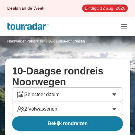
Deals van de Week
Eindigt:
12 aug. 2026
Noorwegen-rondreizen
/
10-daagse-rondreizen
10-Daagse rondreis
Noorwegen
Selecteer datum
2
Volwassenen
Bekijk rondreizen