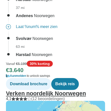
37 mi
Andenes
Noorwegen
Laat %num% meer zien
Svolvær
Noorwegen
63 mi
Harstad
Noorwegen
Vanaf
€5.199
30% korting
€3.640
Aanmelden
to unlock savings
Download brochure
Bekijk reis
Verken noordelijk Noorwegen
4,1
(12 beoordelingen)