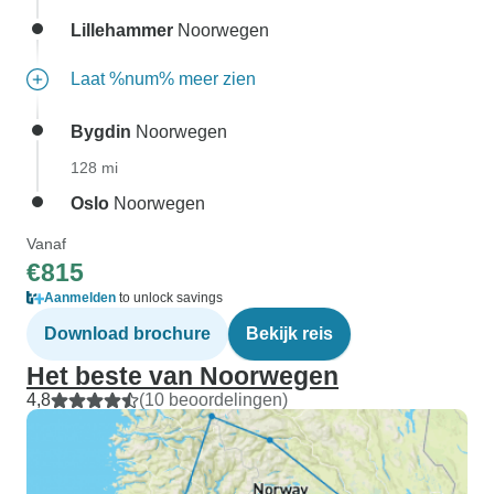
Lillehammer
Noorwegen
Laat %num% meer zien
Bygdin
Noorwegen
128 mi
Oslo
Noorwegen
Vanaf
€815
Aanmelden
to unlock savings
Download brochure
Bekijk reis
Het beste van Noorwegen
4,8
(10 beoordelingen)