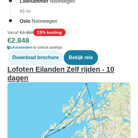
Lillehammer
Noorwegen
83 mi
Oslo
Noorwegen
Vanaf
€3.350
15% korting
€2.848
Aanmelden
to unlock savings
Download brochure
Bekijk reis
Lofoten Eilanden Zelf rijden - 10
dagen