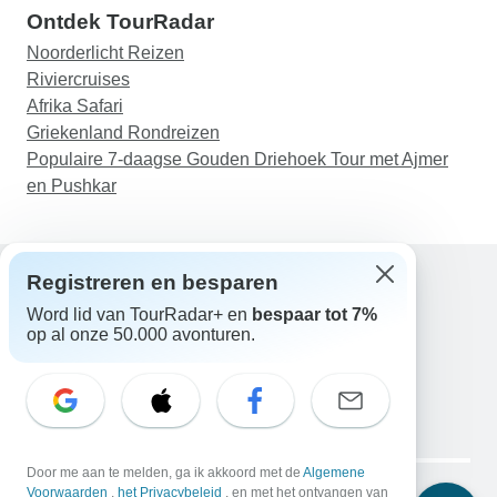
Ontdek TourRadar
Noorderlicht Reizen
Riviercruises
Afrika Safari
Griekenland Rondreizen
Populaire 7-daagse Gouden Driehoek Tour met Ajmer
en Pushkar
Registreren en besparen
Word lid van TourRadar+ en
bespaar tot 7%
Hulp
op al onze 50.000 avonturen.
Neem contact met ons op
Nederland +31 858 881 876
E-mail: support@tourradar.com
Taal selecteren
EN
DE
ES
FR
NL
Copyright © TourRadar. Alle rechten voorbehouden.
Door me aan te melden, ga ik akkoord met de
Algemene
Juridische kennisgeving
Voorwaarden
,
het Privacybeleid
Privacybeleid
, en met het ontvangen van
Cookies