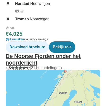
Harstad
Noorwegen
83 mi
Tromso
Noorwegen
Vanaf
€4.025
Aanmelden
to unlock savings
Download brochure
Bekijk reis
De Noorse Fjorden onder het
noorderlicht
4,8
(21 beoordelingen)