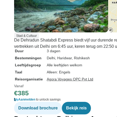
Stad & Cultuur
De Dehradun Shatabdi Express biedt vijf uur durende r
vertrekken uit Delhi om 6:45 uur, keren terug om 22:50 
Duur
3 dagen
Bestemmingen
Delhi
, Haridwar
, Rishikesh
Leeftijdsgroep
Alle leeftijden welkom
Taal
Alleen: Engels
Reisorganisatie
Agora Voyages OPC Pvt Ltd
Vanaf
€385
Aanmelden
to unlock savings
Download brochure
Bekijk reis