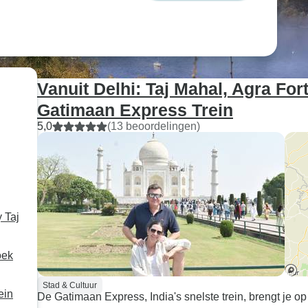
Vanuit Delhi: Taj Mahal, Agra For
Gatimaan Express Trein
5,0
(13 beoordelingen)
 Taj
oek
Stad & Cultuur
ein
De Gatimaan Express, India's snelste trein, brengt je op