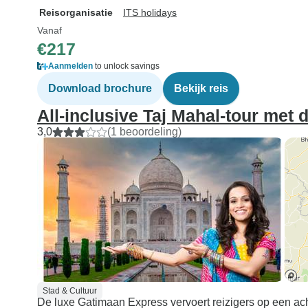
Reisorganisatie
ITS holidays
Vanaf
€217
Aanmelden
to unlock savings
Download brochure
Bekijk reis
All-inclusive Taj Mahal-tour met 
3,0
(1 beoordeling)
Stad & Cultuur
De luxe Gatimaan Express vervoert reizigers op een ach