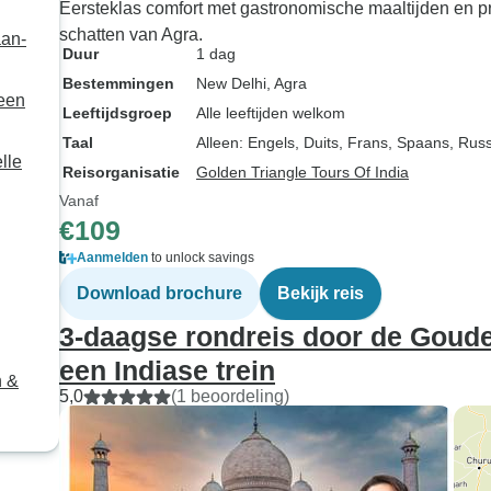
Eersteklas comfort met gastronomische maaltijden en
schatten van Agra.
aan-
Duur
1 dag
Bestemmingen
New Delhi
, Agra
 een
Leeftijdsgroep
Alle leeftijden welkom
Taal
Alleen: Engels, Duits, Frans, Spaans, Rus
lle
Reisorganisatie
Golden Triangle Tours Of India
Vanaf
€109
Aanmelden
to unlock savings
Download brochure
Bekijk reis
3-daagse rondreis door de Gouden
een Indiase trein
n &
5,0
(1 beoordeling)