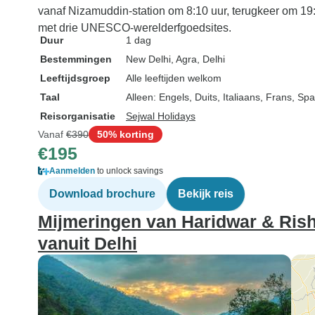
vanaf Nizamuddin-station om 8:10 uur, terugkeer om 19:
met drie UNESCO-werelderfgoedsites.
Duur
1 dag
Bestemmingen
New Delhi
, Agra
, Delhi
Leeftijdsgroep
Alle leeftijden welkom
Taal
Alleen: Engels, Duits, Italiaans, Frans, Sp
Reisorganisatie
Sejwal Holidays
Vanaf
€390
50% korting
€195
Aanmelden
to unlock savings
Download brochure
Bekijk reis
Mijmeringen van Haridwar & Rishi
vanuit Delhi