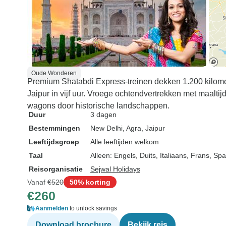
Oude Wonderen
Premium Shatabdi Express-treinen dekken 1.200 kilomet
Jaipur in vijf uur. Vroege ochtendvertrekken met maalti
wagons door historische landschappen.
Duur
3 dagen
Bestemmingen
New Delhi
, Agra
, Jaipur
Leeftijdsgroep
Alle leeftijden welkom
Taal
Alleen: Engels, Duits, Italiaans, Frans, Sp
Reisorganisatie
Sejwal Holidays
Vanaf
€520
50% korting
€260
Aanmelden
to unlock savings
Download brochure
Bekijk reis