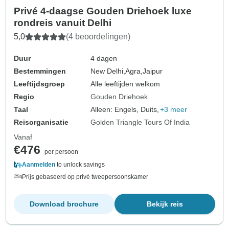
Privé 4-daagse Gouden Driehoek luxe
rondreis vanuit Delhi
5,0
(4 beoordelingen)
Duur
4 dagen
Bestemmingen
New Delhi,
Agra,
Jaipur
Leeftijdsgroep
Alle leeftijden welkom
Regio
Gouden Driehoek
Taal
Alleen: Engels, Duits,
+3 meer
Reisorganisatie
Golden Triangle Tours Of India
Vanaf
€476
per persoon
Aanmelden
to unlock savings
Prijs gebaseerd op privé tweepersoonskamer
Download brochure
Bekijk reis