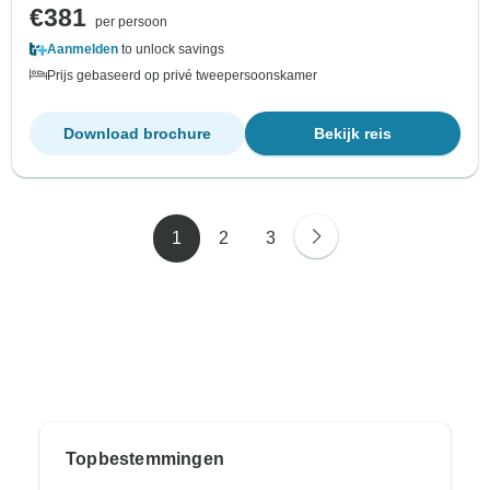
€381
per persoon
Aanmelden
to unlock savings
Prijs gebaseerd op privé tweepersoonskamer
Download brochure
Bekijk reis
1
2
3
Topbestemmingen