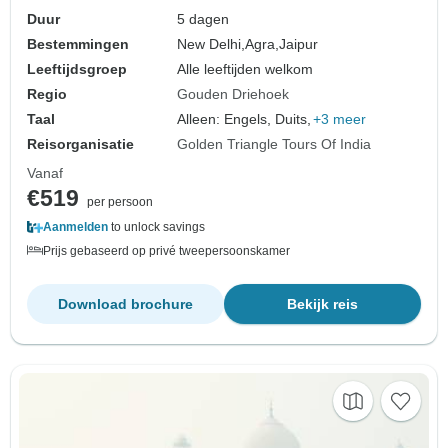
Duur
5 dagen
Bestemmingen
New Delhi,
Agra,
Jaipur
Leeftijdsgroep
Alle leeftijden welkom
Regio
Gouden Driehoek
Taal
Alleen: Engels, Duits,
+3 meer
Reisorganisatie
Golden Triangle Tours Of India
Vanaf
€519
per persoon
Aanmelden
to unlock savings
Prijs gebaseerd op privé tweepersoonskamer
Download brochure
Bekijk reis