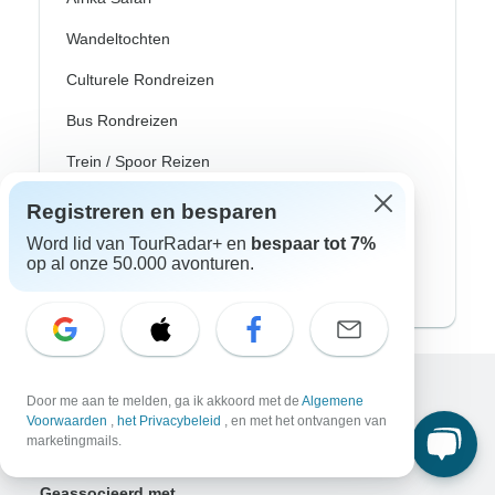
Wandeltochten
Culturele Rondreizen
Bus Rondreizen
Trein / Spoor Reizen
Strand Rondreizen
Registreren en besparen
Word lid van TourRadar+ en
bespaar tot 7%
Familie Rondreizen
op al onze 50.000 avonturen.
Privé Rondreizen
Door me aan te melden, ga ik akkoord met de
Algemene
Excellent
Voorwaarden
,
het Privacybeleid
, en met het ontvangen van
10.000+
reviews op
marketingmails.
Geassocieerd met