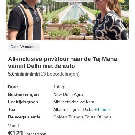
Oude Wonderen
All-inclusive privétour naar de Taj Mahal
vanuit Delhi met de auto
5,0
(13 beoordelingen)
Duur
1 dag
Bestemmingen
New Delhi,
Agra
Leeftijdsgroep
Alle leeftijden welkom
Taal
Alleen: Engels, Duits,
+4 meer
Reisorganisatie
Golden Triangle Tours Of India
Vanaf
€121
per persoon