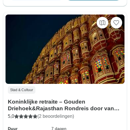
Stad & Cultuur
Koninklijke retraite – Gouden
Driehoek&Rajasthan Rondreis door vanuit
Delhi
5,0
(2 beoordelingen)
Duur
7 dagen