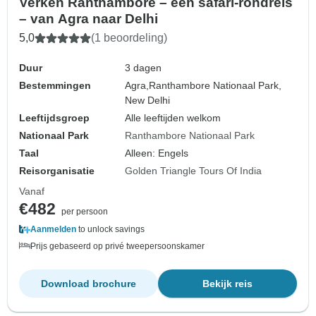
Verken Ranthambore – een safari-rondreis
– van Agra naar Delhi
5,0
(1 beoordeling)
Duur
3 dagen
Bestemmingen
Agra,
Ranthambore Nationaal Park,
New Delhi
Leeftijdsgroep
Alle leeftijden welkom
Nationaal Park
Ranthambore Nationaal Park
Taal
Alleen: Engels
Reisorganisatie
Golden Triangle Tours Of India
Vanaf
€482
per persoon
Aanmelden
to unlock savings
Prijs gebaseerd op privé tweepersoonskamer
Download brochure
Bekijk reis