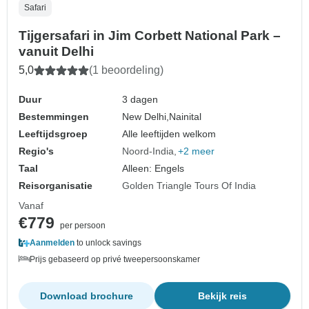
Safari
Tijgersafari in Jim Corbett National Park –
vanuit Delhi
5,0
(1 beoordeling)
Duur
3 dagen
Bestemmingen
New Delhi,
Nainital
Leeftijdsgroep
Alle leeftijden welkom
Regio's
Noord-India
+2 meer
Taal
Alleen: Engels
Reisorganisatie
Golden Triangle Tours Of India
Vanaf
€779
per persoon
Aanmelden
to unlock savings
Prijs gebaseerd op privé tweepersoonskamer
Download brochure
Bekijk reis