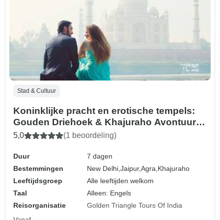
Stad & Cultuur
Koninklijke pracht en erotische tempels:
Gouden Driehoek & Khajuraho Avontuur
vanuit Delhi
5,0
(1 beoordeling)
Duur
7 dagen
Bestemmingen
New Delhi,
Jaipur,
Agra,
Khajuraho
Leeftijdsgroep
Alle leeftijden welkom
Taal
Alleen: Engels
Reisorganisatie
Golden Triangle Tours Of India
Vanaf