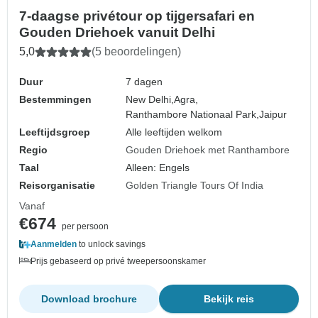
7-daagse privétour op tijgersafari en
Gouden Driehoek vanuit Delhi
5,0
(5 beoordelingen)
Duur
7 dagen
Bestemmingen
New Delhi,
Agra,
Ranthambore Nationaal Park,
Jaipur
Leeftijdsgroep
Alle leeftijden welkom
Regio
Gouden Driehoek met Ranthambore
Taal
Alleen: Engels
Reisorganisatie
Golden Triangle Tours Of India
Vanaf
€674
per persoon
Aanmelden
to unlock savings
Prijs gebaseerd op privé tweepersoonskamer
Download brochure
Bekijk reis