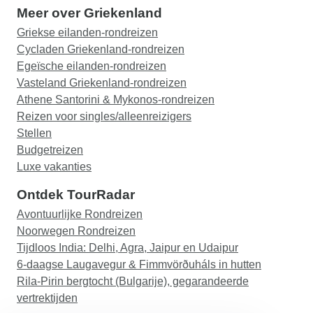
Meer over Griekenland
Griekse eilanden-rondreizen
Cycladen Griekenland-rondreizen
Egeïsche eilanden-rondreizen
Vasteland Griekenland-rondreizen
Athene Santorini & Mykonos-rondreizen
Reizen voor singles/alleenreizigers
Stellen
Budgetreizen
Luxe vakanties
Ontdek TourRadar
Avontuurlijke Rondreizen
Noorwegen Rondreizen
Tijdloos India: Delhi, Agra, Jaipur en Udaipur
6-daagse Laugavegur & Fimmvörðuháls in hutten
Rila-Pirin bergtocht (Bulgarije), gegarandeerde
vertrektijden