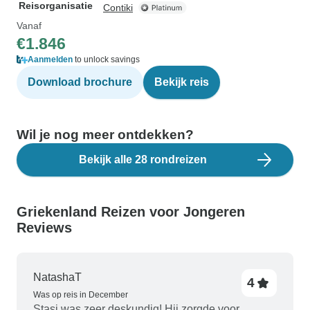
Reisorganisatie
Contiki
Vanaf
€1.846
Aanmelden
to unlock savings
Download brochure
Bekijk reis
Wil je nog meer ontdekken?
Bekijk alle 28 rondreizen
Griekenland Reizen voor Jongeren
Reviews
NatashaT
4
Was op reis in December
Stasi was zeer deskundig! Hij zorgde voor