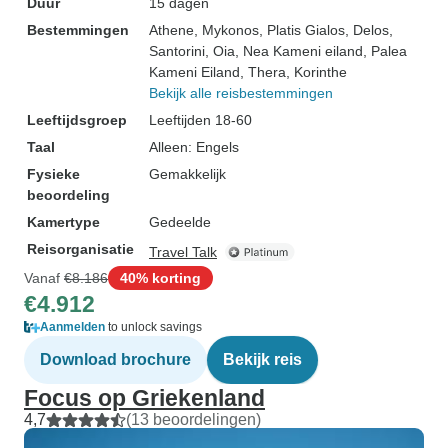
Duur
15 dagen
Bestemmingen
Athene
, Mykonos
, Platis Gialos
, Delos
,
Santorini
, Oia
, Nea Kameni eiland
, Palea
Kameni Eiland
, Thera
, Korinthe
Bekijk alle reisbestemmingen
Leeftijdsgroep
Leeftijden 18-60
Taal
Alleen: Engels
Fysieke
Gemakkelijk
beoordeling
Kamertype
Gedeelde
Reisorganisatie
Travel Talk
Vanaf
€8.186
40% korting
€4.912
Aanmelden
to unlock savings
Download brochure
Bekijk reis
Focus op Griekenland
4,7
(13 beoordelingen)