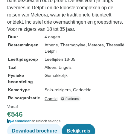
bars bezoekt en ouzo proeft. De reis voert je langs
tavernes in Delphi en de kloostercomplexen op de
rotsen van Meteora, waar je traditionele bijenteelt
ontdekt. Inclusief drie overnachtingen en groepsdiners.
Voor reizigers van 18 tot 35 jaar.
Duur
4 dagen
Bestemmingen
Athene
, Thermopylae
, Meteora, Thessalië
,
Delphi
Leeftijdsgroep
Leeftijden 18-35
Taal
Alleen: Engels
Fysieke
Gemakkelijk
beoordeling
Kamertype
Solo-reizigers, Gedeelde
Reisorganisatie
Contiki
Vanaf
€546
Aanmelden
to unlock savings
Download brochure
Bekijk reis