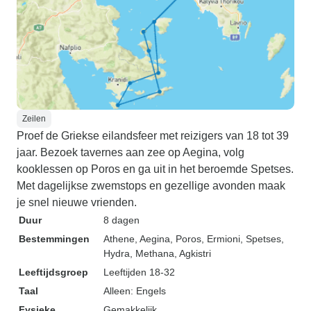
Zeilen
Proef de Griekse eilandsfeer met reizigers van 18 tot 39
jaar. Bezoek tavernes aan zee op Aegina, volg
kooklessen op Poros en ga uit in het beroemde Spetses.
Met dagelijkse zwemstops en gezellige avonden maak
je snel nieuwe vrienden.
Duur
8 dagen
Bestemmingen
Athene
, Aegina
, Poros
, Ermioni
, Spetses
,
Hydra
, Methana
, Agkistri
Leeftijdsgroep
Leeftijden 18-32
Taal
Alleen: Engels
Fysieke
Gemakkelijk