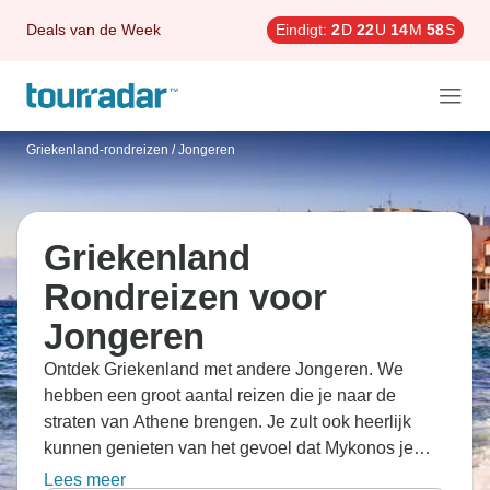
Deals van de Week
Eindigt:
2
D
22
U
14
M
57
S
Griekenland-rondreizen
/
Jongeren
Griekenland
Rondreizen voor
Jongeren
Ontdek Griekenland met andere Jongeren. We
hebben een groot aantal reizen die je naar de
straten van Athene brengen. Je zult ook heerlijk
kunnen genieten van het gevoel dat Mykonos je
geeft.
Lees meer