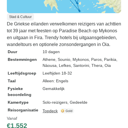
Stad & Cultuur
De Griekse eilanden verwelkomen reizigers van achttien
tot 39 jaar met feesten op Paradise Beach op Mykonos
en uitgaan in Fira. Trendy hotels bij uitgaansgebieden,
wandeltours en optionele zonsondergangen in Oia.
Duur
10 dagen
Bestemmingen
Athene
, Sounio
, Mykonos
, Paros
, Parikia
,
Náousa
, Lefkes
, Santorini
, Thera
, Oia
Leeftijdsgroep
Leeftijden 18-32
Taal
Alleen: Engels
Fysieke
Gemakkelijk
beoordeling
Kamertype
Solo-reizigers, Gedeelde
Reisorganisatie
Topdeck
Vanaf
€1.552