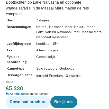
Boottochten op Lake Naivasha en optionele
wandelsafari's in de Masaai Mara maken de reis
compleet.
Duur
7 dagen
Bestemmingen
Nairobi
, Naivasha Meer
, Nakuru-meer
,
Lake Nakuru Nationaal Park
, Maasai Mara
Nationaal Reservaat
Leeftijdsgroep
Leeftijden 15+
Taal
Alleen: Engels
Fysieke
Gemakkelijk
beoordeling
Kamertype
Solo-reizigers, Gedeelde
Reisorganisatie
Intrepid Premium
Vanaf
€5.330
Aanmelden
to unlock savings
Download brochure
Bekijk reis