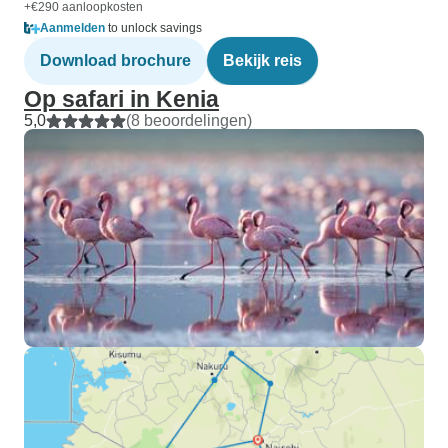
+€290 aanloopkosten
Aanmelden
to unlock savings
Download brochure
Bekijk reis
Op safari in Kenia
5,0
(8 beoordelingen)