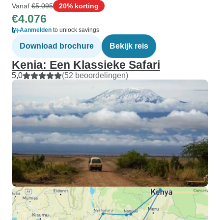
Vanaf
€5.095
20% korting
€4.076
Aanmelden
to unlock savings
Download brochure
Bekijk reis
Kenia: Een Klassieke Safari
5,0
(52 beoordelingen)