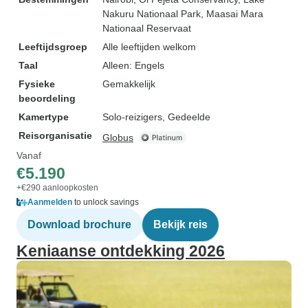
Nakuru Nationaal Park
, Maasai Mara
Nationaal Reservaat
Leeftijdsgroep
Alle leeftijden welkom
Taal
Alleen: Engels
Fysieke
Gemakkelijk
beoordeling
Kamertype
Solo-reizigers, Gedeelde
Reisorganisatie
Globus
Vanaf
€5.190
+€290 aanloopkosten
Aanmelden
to unlock savings
Download brochure
Bekijk reis
Keniaanse ontdekking 2026