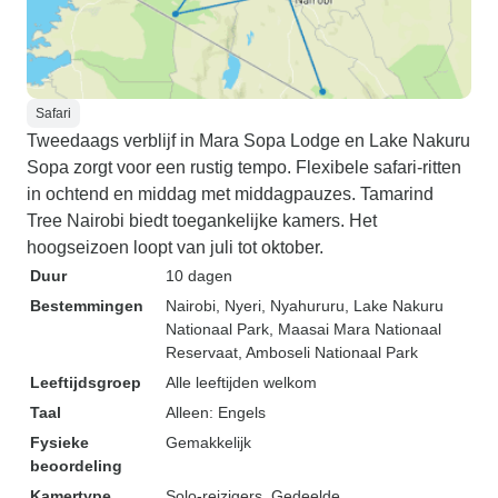
Safari
Tweedaags verblijf in Mara Sopa Lodge en Lake Nakuru
Sopa zorgt voor een rustig tempo. Flexibele safari-ritten
in ochtend en middag met middagpauzes. Tamarind
Tree Nairobi biedt toegankelijke kamers. Het
hoogseizoen loopt van juli tot oktober.
Duur
10 dagen
Bestemmingen
Nairobi
, Nyeri
, Nyahururu
, Lake Nakuru
Nationaal Park
, Maasai Mara Nationaal
Reservaat
, Amboseli Nationaal Park
Leeftijdsgroep
Alle leeftijden welkom
Taal
Alleen: Engels
Fysieke
Gemakkelijk
beoordeling
Kamertype
Solo-reizigers, Gedeelde