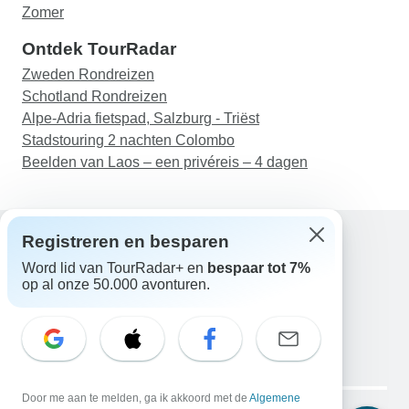
Zomer
Ontdek TourRadar
Zweden Rondreizen
Schotland Rondreizen
Alpe-Adria fietspad, Salzburg - Triëst
Stadstouring 2 nachten Colombo
Beelden van Laos – een privéreis – 4 dagen
Registreren en besparen
Word lid van TourRadar+ en
bespaar tot 7%
Hulp
op al onze 50.000 avonturen.
Neem contact met ons op
Nederland +31 858 881 876
E-mail: support@tourradar.com
Taal selecteren
EN
DE
ES
FR
NL
Copyright © TourRadar. Alle rechten voorbehouden.
Door me aan te melden, ga ik akkoord met de
Algemene