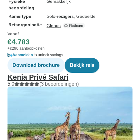
Fysieke
Gemakkelijk
beoordeling
Kamertype
Solo-reizigers, Gedeelde
Reisorganisatie
Globus
Vanaf
€4.783
+€290 aanloopkosten
Aanmelden
to unlock savings
Download brochure
Bekijk reis
Kenia Privé Safari
5,0
(3 beoordelingen)