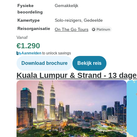
Fysieke
Gemakkelijk
beoordeling
Kamertype
Solo-reizigers, Gedeelde
Reisorganisatie
On The Go Tours
Vanaf
€1.290
Aanmelden
to unlock savings
Download brochure
Bekijk reis
Kuala Lumpur & Strand - 13 dag