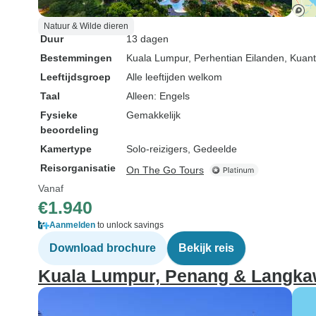
Natuur & Wilde dieren
Duur
13 dagen
Bestemmingen
Kuala Lumpur
, Perhentian Eilanden
, Kuan
Leeftijdsgroep
Alle leeftijden welkom
Taal
Alleen: Engels
Fysieke
Gemakkelijk
beoordeling
Kamertype
Solo-reizigers, Gedeelde
Reisorganisatie
On The Go Tours
Vanaf
€1.940
Aanmelden
to unlock savings
Download brochure
Bekijk reis
Kuala Lumpur, Penang & Langkaw