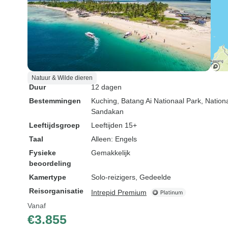
Natuur & Wilde dieren
Duur
12 dagen
Bestemmingen
Kuching
, Batang Ai Nationaal Park
, Natio
Sandakan
Leeftijdsgroep
Leeftijden 15+
Taal
Alleen: Engels
Fysieke
Gemakkelijk
beoordeling
Kamertype
Solo-reizigers, Gedeelde
Reisorganisatie
Intrepid Premium
Vanaf
€3.855