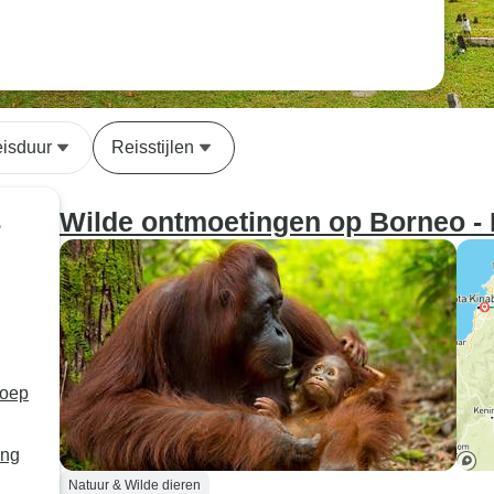
isduur
Reisstijlen
Wilde ontmoetingen op Borneo - 
r
roep
ing
Natuur & Wilde dieren