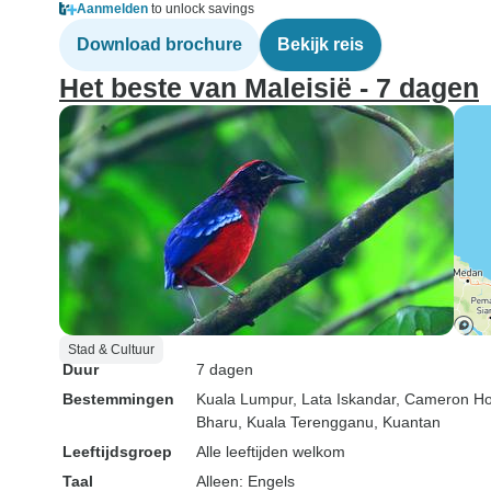
Aanmelden
to unlock savings
Download brochure
Bekijk reis
Het beste van Maleisië - 7 dagen
Stad & Cultuur
Duur
7 dagen
Bestemmingen
Kuala Lumpur
, Lata Iskandar
, Cameron H
Bharu
, Kuala Terengganu
, Kuantan
Leeftijdsgroep
Alle leeftijden welkom
Taal
Alleen: Engels