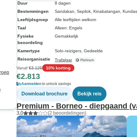
Duur
8 dagen
Bestemmingen
Sandakan
, Sepilok
, Kinabatangan
, Kunda
Leeftijdsgroep
Alle leeftijden welkom
Taal
Alleen: Engels
Fysieke
Gemakkelijk
beoordeling
Kamertype
Solo-reizigers, Gedeelde
Reisorganisatie
Trafalgar
Vanaf
€3.125
10% korting
roep
€2.813
Aanmelden
to unlock savings
o
Download brochure
Bekijk reis
Premium - Borneo - diepgaand (
3,0
(2 beoordelingen)