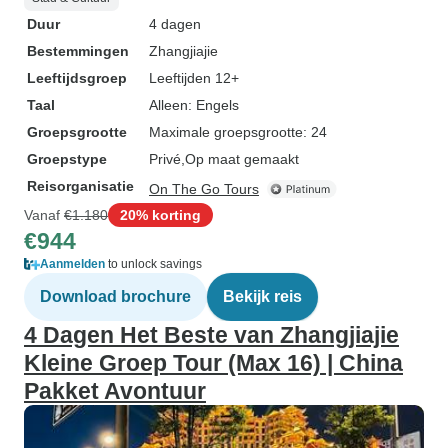
Duur
4 dagen
Bestemmingen
Zhangjiajie
Leeftijdsgroep
Leeftijden 12+
Taal
Alleen: Engels
Groepsgrootte
Maximale groepsgrootte: 24
Groepstype
Privé
Op maat gemaakt
Reisorganisatie
On The Go Tours
Vanaf
€1.180
20% korting
€944
Aanmelden
to unlock savings
Download brochure
Bekijk reis
4 Dagen Het Beste van Zhangjiajie
Kleine Groep Tour (Max 16) | China
Pakket Avontuur