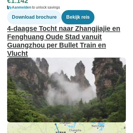
€1.142
Aanmelden
to unlock savings
Download brochure
Bekijk reis
4-daagse Tocht naar Zhangjiajie en
Fenghuang Oude Stad vanuit
Guangzhou per Bullet Train en
Vlucht