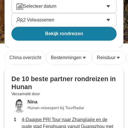
en de charme van Fenghuang zal jullie beiden
Selecteer datum
betoveren. Vind de tour naar Hunan die perfect is
voor jullie tweetjes, reis samen en bekijk de wereld
2
Volwassenen
van dichtbij. Onze reisexperts hebben alle tours
doorzocht en hebben handmatig de beste
partner
Bekijk rondreizen
avontuurlijke reizen
gekozen.
China overzicht
Bestemmingen
Reisduur
De 10 beste partner rondreizen in
Hunan
Verzameld door
Nina
Hunan-reisexpert bij TourRadar
4-Daagse PRI Tour naar Zhangjiajie en de
oude stad Fenghuang vanuit Guangzhou met