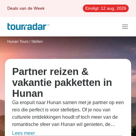
Deals van de Week
Eindigt:
12 aug. 2026
Hunan Tours
/
Stellen
Partner reizen &
vakantie pakketten in
Hunan
Ga eropuit naar Hunan samen met je partner op een
reis die perfect is voor stelletjes. Of je nou van
culturele ontdekkingen houdt of toch meer van de
romantische sfeer van Hunan wil genieten, de
reizen brengen je naar de straatjes van Zhangjiajie
Lees meer