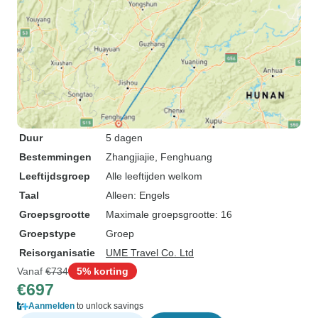
Duur
5 dagen
Bestemmingen
Zhangjiajie
, Fenghuang
Leeftijdsgroep
Alle leeftijden welkom
Taal
Alleen: Engels
Groepsgrootte
Maximale groepsgrootte: 16
Groepstype
Groep
Reisorganisatie
UME Travel Co. Ltd
Vanaf
€734
5% korting
€697
Aanmelden
to unlock savings