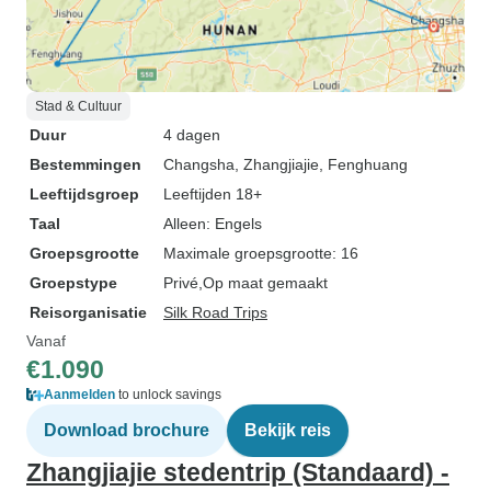
Stad & Cultuur
Duur
4 dagen
Bestemmingen
Changsha
, Zhangjiajie
, Fenghuang
Leeftijdsgroep
Leeftijden 18+
Taal
Alleen: Engels
Groepsgrootte
Maximale groepsgrootte: 16
Groepstype
Privé
Op maat gemaakt
Reisorganisatie
Silk Road Trips
Vanaf
€1.090
Aanmelden
to unlock savings
Download brochure
Bekijk reis
Zhangjiajie stedentrip (Standaard) -