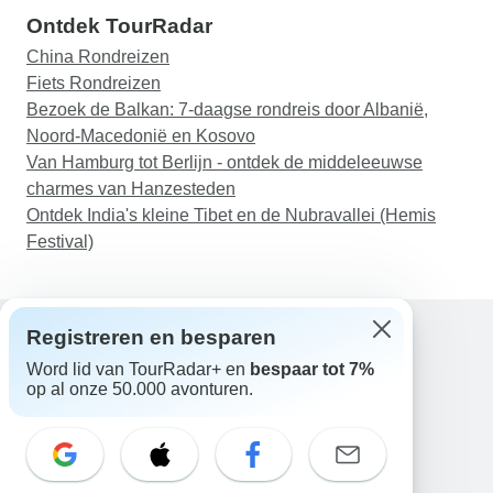
Ontdek TourRadar
China Rondreizen
Fiets Rondreizen
Bezoek de Balkan: 7-daagse rondreis door Albanië,
Noord-Macedonië en Kosovo
Van Hamburg tot Berlijn - ontdek de middeleeuwse
charmes van Hanzesteden
Ontdek India's kleine Tibet en de Nubravallei (Hemis
Festival)
Registreren en besparen
Word lid van TourRadar+ en
bespaar tot 7%
Hulp
op al onze 50.000 avonturen.
Neem contact met ons op
Nederland +31 858 881 876
E-mail: support@tourradar.com
Taal selecteren
EN
DE
ES
FR
NL