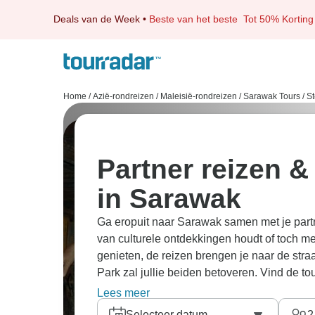
Deals van de Week
•
Beste van het beste
Tot 50% Korting
Home
/
Azië-rondreizen
/
Maleisië-rondreizen
/
Sarawak Tours
/
St
Partner reizen &
in Sarawak
Ga eropuit naar Sarawak samen met je partner
van culturele ontdekkingen houdt of toch m
genieten, de reizen brengen je naar de str
Park zal jullie beiden betoveren. Vind de tou
reis samen en bekijk de wereld van dichtbij
Lees meer
hebben handmatig de beste
partner avontuu
Selecteer datum
2