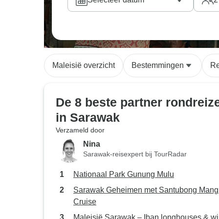
Maleisië overzicht
Bestemmingen
Re
De 8 beste partner rondreiz
in Sarawak
Verzameld door
Nina
Sarawak-reisexpert bij TourRadar
Nationaal Park Gunung Mulu
Sarawak Geheimen met Santubong Mang
Cruise
Maleisië Sarawak – Iban longhouses & wi