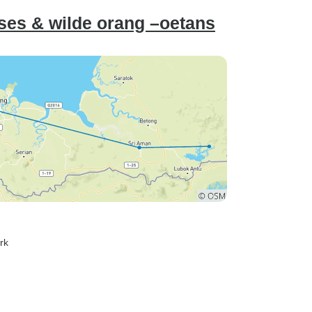
ses & wilde orang –oetans
rk