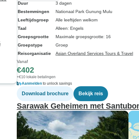
Duur
3 dagen
Bestemmingen
Nationaal Park Gunung Mulu
Leeftijdsgroep
Alle leeftijden welkom
Taal
Alleen: Engels
Groepsgrootte
Maximale groepsgrootte: 16
5
Groepstype
Groep
Reisorganisatie
Asian Overland Services Tours & Travel
Vanaf
€402
+€10 lokale betalingen
Aanmelden
to unlock savings
Download brochure
Bekijk reis
Sarawak Geheimen met Santubo