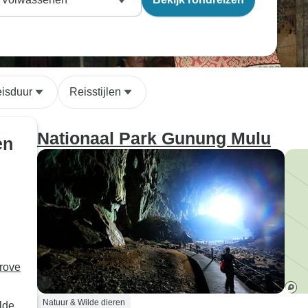
isduur
Reisstijlen
Nationaal Park Gunung Mulu
en
rove
Natuur & Wilde dieren
lde