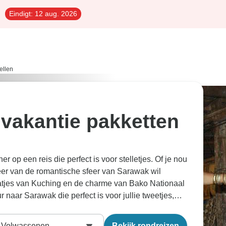
Eindigt:
12 aug. 2026
ellen
 vakantie pakketten
 op een reis die perfect is voor stelletjes. Of je nou
eer van de romantische sfeer van Sarawak wil
aatjes van Kuching en de charme van Bako Nationaal
r naar Sarawak die perfect is voor jullie tweetjes,
. Onze reisexperts hebben alle tours doorzocht en
rlijke vakanties
gekozen.
Volwassenen
Bekijk rondreizen