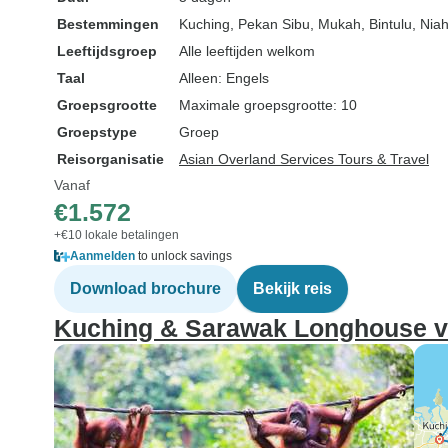
Bestemmingen
Kuching
, Pekan Sibu
, Mukah
, Bintulu
, Nia
Leeftijdsgroep
Alle leeftijden welkom
Taal
Alleen: Engels
Groepsgrootte
Maximale groepsgrootte: 10
Groepstype
Groep
Reisorganisatie
Asian Overland Services Tours & Travel
Vanaf
€1.572
+€10 lokale betalingen
Aanmelden
to unlock savings
Download brochure
Bekijk reis
Kuching & Sarawak Longhouse ver