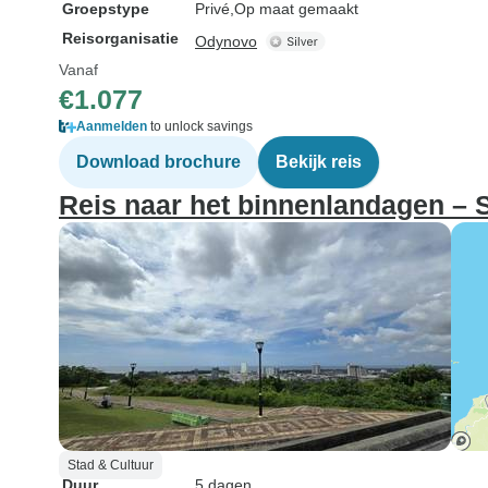
Groepstype
Privé
Op maat gemaakt
Reisorganisatie
Odynovo
Vanaf
€1.077
Aanmelden
to unlock savings
Download brochure
Bekijk reis
Reis naar het binnenlandagen –
Stad & Cultuur
Duur
5 dagen