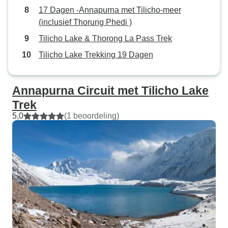
17 Dagen -Annapurna met Tilicho-meer
wachten om hopel
(inclusief Thorung Phedi )
weer een avontuu
beleven!
Tilicho Lake & Thorong La Pass Trek
Tilicho Lake Trekking 19 Dagen
Annapurna Circuit met Tilicho Lake
Trek
5,0
(1 beoordeling)