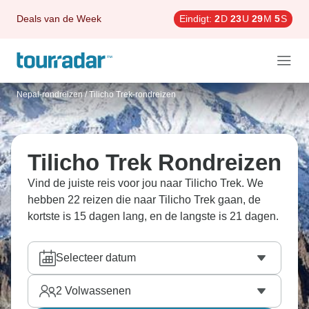
Deals van de Week
Eindigt:
2
D
23
U
29
M
3
S
Nepal-rondreizen
/
Tilicho Trek-rondreizen
Tilicho Trek Rondreizen
Vind de juiste reis voor jou naar Tilicho Trek. We
hebben 22 reizen die naar Tilicho Trek gaan, de
kortste is 15 dagen lang, en de langste is 21 dagen.
Selecteer datum
2
Volwassenen