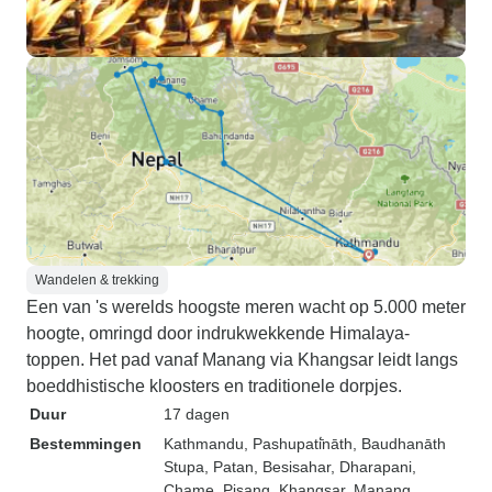
Wandelen & trekking
Een van 's werelds hoogste meren wacht op 5.000 meter
hoogte, omringd door indrukwekkende Himalaya-
toppen. Het pad vanaf Manang via Khangsar leidt langs
boeddhistische kloosters en traditionele dorpjes.
Duur
17 dagen
Bestemmingen
Kathmandu
, Pashupati̇̄nāth
, Baudhanāth
Stupa
, Patan
, Besisahar
, Dharapani
,
Chame
, Pisang
, Khangsar
, Manang