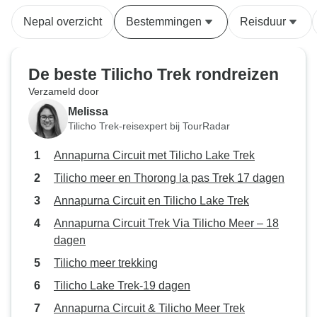
Adventure Himala
Nepal overzicht
Bestemmingen
Reisduur
gevoel een doorg
zelfverzekerde, e
voorbereide trekke
De beste Tilicho Trek rondreizen
gids Hast Chhetri
Verzameld door
ongelooflijk. Hij z
Melissa
alleen voor dat ik
Tilicho Trek-reisexpert bij TourRadar
maar hij god me 
opgewonden voor 
Annapurna Circuit met Tilicho Lake Trek
komen zou. Hast 
Tilicho meer en Thorong la pas Trek 17 dagen
dat door niet altij
we ongelooflijk le
Annapurna Circuit en Tilicho Lake Trek
hadden. Ik had alt
Annapurna Circuit Trek Via Tilicho Meer – 18
ik Hast alles kon
dagen
dragers waren, 
Tilicho meer trekking
gedragen veel onz
Samen was onze gr
Tilicho Lake Trek-19 dagen
en Adventure Hi
Annapurna Circuit & Tilicho Meer Trek
beste keuze ooit! 