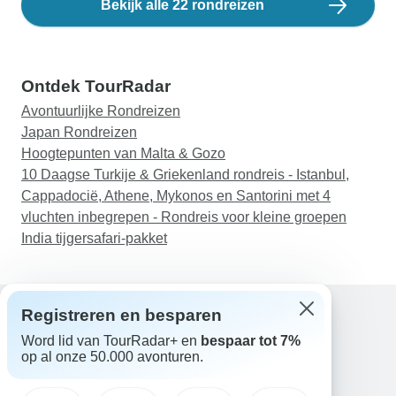
Bekijk alle 22 rondreizen
Ontdek TourRadar
Avontuurlijke Rondreizen
Japan Rondreizen
Hoogtepunten van Malta & Gozo
10 Daagse Turkije & Griekenland rondreis - Istanbul,
Cappadocië, Athene, Mykonos en Santorini met 4
vluchten inbegrepen - Rondreis voor kleine groepen
India tijgersafari-pakket
Registreren en besparen
Word lid van TourRadar+ en
bespaar tot 7%
Hulp
op al onze 50.000 avonturen.
Neem contact met ons op
Nederland +31 858 881 876