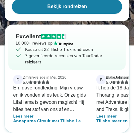
Bekijk rondreizen
Excellent
10.000+ reviews op
Keuze uit 22 Tilicho Trek rondreizen
7 geverifieerde recensies van TourRadar-
reizigers
Dmitriy
•
reisde in Mei, 2026
BlakeJohnson
•
re
D
B
5,0
5,0
Erg gave rondleiding! Mijn vrouw
Ik heb de 18 daag
en ik vonden alles leuk. Onze gids
Thorang la pass 
Lilal lama is gewoon magisch! Hij
met Adventure Hi
blies het stof van ons af en
and Treks. Ik gin
Lees meer
Lees meer
omringde ons met zorg!
vriend Krish, en 
Annapurna Circuit met Tilicho Lake
Tilicho meer en T
nooit een grote t
Trek
17 dagen
had, was ik behoo