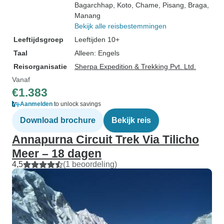
Bagarchhap
, Koto
, Chame
, Pisang
, Braga
,
Manang
Bekijk alle reisbestemmingen
Leeftijdsgroep
Leeftijden 10+
Taal
Alleen: Engels
Reisorganisatie
Sherpa Expedition & Trekking Pvt. Ltd.
Vanaf
€1.383
Aanmelden
to unlock savings
Download brochure
Bekijk reis
Annapurna Circuit Trek Via Tilicho
Meer – 18 dagen
4,5
(1 beoordeling)