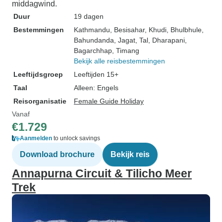
middagwind.
Duur
19 dagen
Bestemmingen
Kathmandu
, Besisahar
, Khudi
, Bhulbhule
,
Bahundanda
, Jagat
, Tal
, Dharapani
,
Bagarchhap
, Timang
Bekijk alle reisbestemmingen
Leeftijdsgroep
Leeftijden 15+
Taal
Alleen: Engels
Reisorganisatie
Female Guide Holiday
Vanaf
€1.729
Aanmelden
to unlock savings
Download brochure
Bekijk reis
Annapurna Circuit & Tilicho Meer
Trek