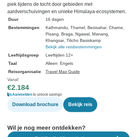
piek tijdens de tocht door gebieden met
aardverschuivingen en unieke Himalaya-ecosystemen.
Duur
16 dagen
Bestemmingen
Kathmandu
, Thamel
, Besisahar
, Chame
,
Pisang
, Braga
, Ngawal
, Manang
,
Khangsar
, Tilicho Basiskamp
Bekijk alle reisbestemmingen
Leeftijdsgroep
Leeftijden 12+
Taal
Alleen: Engels
Reisorganisatie
Travel Max Guide
Vanaf
€2.184
Aanmelden
to unlock savings
Download brochure
Bekijk reis
Wil je nog meer ontdekken?