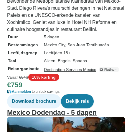
Bewonder de Metropolitaanse Kathedraal van Mexico-
Stad, Diego Rivera's muurschilderingen in het Nationaal
Paleis en de UNESCO-erkende kanalen van
Xochimilco. Geniet van luxe in Hotel NH Reforma en
culinaire hoogstandjes in restaurant Bellini.
Duur
5 dagen
Bestemmingen
Mexico City
, San Juan Teotihuacán
Leeftijdsgroep
Leeftijden 18+
Taal
Alleen: Engels, Spaans
Reisorganisatie
Destination Services Mexico
Vanaf
€843
10% korting
€759
Aanmelden
to unlock savings
Download brochure
Bekijk reis
Mexico Dodendag - 5 dagen