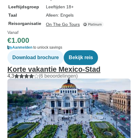
Leeftijdsgroep
Leeftijden 18+
Taal
Alleen: Engels
Reisorganisatie
On The Go Tours
Vanaf
€1.000
Aanmelden
to unlock savings
Download brochure
Bekijk reis
Korte vakantie Mexico-Stad
4,3
(6 beoordelingen)