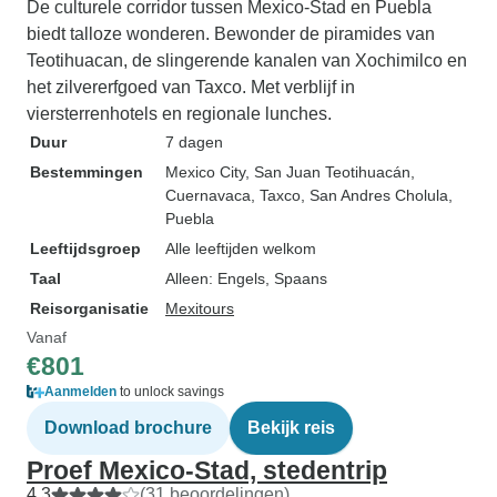
De culturele corridor tussen Mexico-Stad en Puebla
biedt talloze wonderen. Bewonder de piramides van
Teotihuacan, de slingerende kanalen van Xochimilco en
het zilvererfgoed van Taxco. Met verblijf in
viersterrenhotels en regionale lunches.
Duur
7 dagen
Bestemmingen
Mexico City
, San Juan Teotihuacán
,
Cuernavaca
, Taxco
, San Andres Cholula
,
Puebla
Leeftijdsgroep
Alle leeftijden welkom
Taal
Alleen: Engels, Spaans
Reisorganisatie
Mexitours
Vanaf
€801
Aanmelden
to unlock savings
Download brochure
Bekijk reis
Proef Mexico-Stad, stedentrip
4,3
(31 beoordelingen)