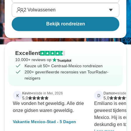
2
Volwassenen
Bekijk rondreizen
Excellent
10.000+ reviews op
Keuze uit 50+ Centraal-Mexico rondreizen
200+ geverifieerde recensies van TourRadar-
reizigers
Kevin
•
reisde in Mei, 2026
Damon
•
reisde in
K
D
5,0
5,0
We vonden het geweldig. Alle drie
Emiliano is een f
onze gidsen waren geweldig.
geweest tijdens o
Mexico. Hij is erg 
Vakantie Mexico-Stad - 5 Dagen
deskundig en toega