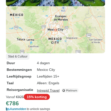
Stad & Cultuur
Duur
4 dagen
Bestemmingen
Mexico City
Leeftijdsgroep
Leeftijden 15+
Taal
Alleen: Engels
Reisorganisatie
Intrepid Travel
Vanaf
€925
15% korting
€786
Aanmelden
to unlock savings