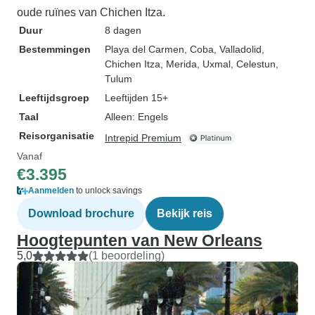
oude ruïnes van Chichen Itza.
Duur
8 dagen
Bestemmingen
Playa del Carmen
, Coba
, Valladolid
,
Chichen Itza
, Merida
, Uxmal
, Celestun
,
Tulum
Leeftijdsgroep
Leeftijden 15+
Taal
Alleen: Engels
Reisorganisatie
Intrepid Premium
Vanaf
€3.395
Aanmelden
to unlock savings
Download brochure
Bekijk reis
Hoogtepunten van New Orleans
5,0
(1 beoordeling)