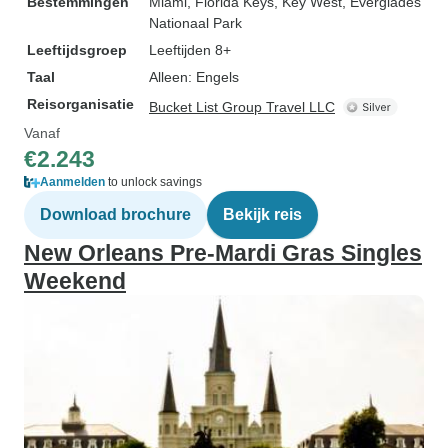
Bestemmingen
Miami
, Florida Keys
, Key West
, Everglades
Nationaal Park
Leeftijdsgroep
Leeftijden 8+
Taal
Alleen: Engels
Reisorganisatie
Bucket List Group Travel LLC
Vanaf
€2.243
Aanmelden
to unlock savings
Download brochure
Bekijk reis
New Orleans Pre-Mardi Gras Singles
Weekend