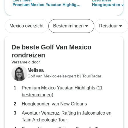
Lees meer
Lees meer
kleine niggles maar geen zorgen.
had geboekt omdat
Premium Mexico Yucatan Highlights
Hoogtepunten van
Grote lof voor Alejandro - onze
reis was in een n
(11 bestemmingen)
gids. Maakte de reis zo levendig
was helemaal niet
en interessant.
bedrijf boekte all
Mexico overzicht
Bestemmingen
Reisduur
verschillende tou
evenementen, maa
allemaal alleen. 
De beste Golf Van Mexico
ongemakkelijk in 
rondreizen
ik raakte eraan g
Verzameld door
evenement was d
Verschillende gi
Melissa
dezelfde informati
Golf van Mexico-reisexpert bij TourRadar
een gepland even
Premium Mexico Yucatan Highlights (11
ik rond op Jacks
bestemmingen)
mensen te kijken 
muziek te luistere
Hoogtepunten van New Orleans
beste gemaakt va
Avontuur Veracruz, Rafting in Jalcomulco en
onverwachte situa
Tajin Archeologie Tour
niet nog een tour 