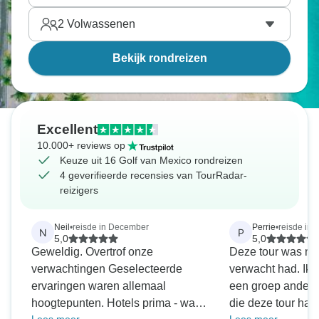
2
Volwassenen
Bekijk rondreizen
Excellent
10.000+ reviews op
Keuze uit 16 Golf van Mexico rondreizen
4 geverifieerde recensies van TourRadar-
reizigers
Neil
•
reisde in December
Perrie
•
reisde in
N
P
5,0
5,0
Geweldig. Overtrof onze
Deze tour was nie
verwachtingen Geselecteerde
verwacht had. Ik d
ervaringen waren allemaal
een groep andere
hoogtepunten. Hotels prima - wat
die deze tour had