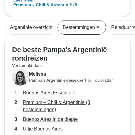
Lees meer
tour aangenaam voor iedereen.
Premium – Chili & Argentinië (8
Heel erg bedankt, Val ????
bestemmingen)
Argentinië overzicht
Bestemmingen
Reisduur
De beste Pampa's Argentinië
rondreizen
Verzameld door
Melissa
Pampa's Argentinië-reisexpert bij TourRadar
Buenos Aires Essentiële
Premium – Chili & Argentinië (8
bestemmingen)
Buenos Aires in de diepte
Uitje Buenos Aires