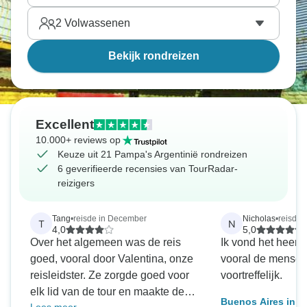
2
Volwassenen
Bekijk rondreizen
Excellent
10.000+ reviews op
Keuze uit 21 Pampa's Argentinië rondreizen
6 geverifieerde recensies van TourRadar-
reizigers
Tang
•
reisde in December
Nicholas
•
reisde 
T
N
4,0
5,0
Over het algemeen was de reis
Ik vond het heerli
goed, vooral door Valentina, onze
vooral de mensen 
reisleidster. Ze zorgde goed voor
voortreffelijk.
elk lid van de tour en maakte de
Buenos Aires in d