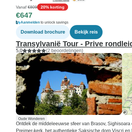
Vanaf
€809
20% korting
€647
Aanmelden
to unlock savings
Download brochure
Bekijk reis
Transylvanië Tour - Prive rondlei
5,0
(2 beoordelingen)
Oude Wonderen
Ontdek de middeleeuwse sfeer van Brasov, Sighisoa
Prejmer-kerk, het authentieke Saksische dorp Viscri en