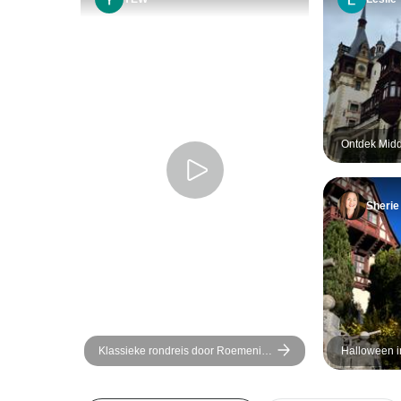
Ontdek Midd
- een reis i
Sherie
Klassieke rondreis door Roemenië
Halloween i
- in kleine groep
8-daagse ro
Halloweenfe