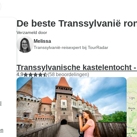
Sighisoara, Viscri, de Citadel van
Rasnov en Snagov Klooster Met
Hotel Pick Up Drop Off
De beste Transsylvanië ro
Verzameld door
Melissa
Transsylvanië-reisexpert bij TourRadar
Transsylvanische kastelentocht -
4,9
(58 beoordelingen)
l
en