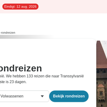
Eindigt:
12 aug. 2026
ë-rondreizen
ondreizen
anië. We hebben 133 reizen die naar Transsylvanië
ste is 23 dagen.
Volwassenen
Bekijk rondreizen