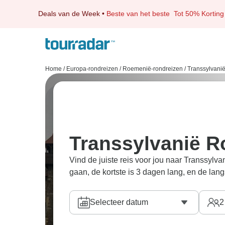
Deals van de Week
•
Beste van het beste
Tot 50% Korting
Home
/
Europa-rondreizen
/
Roemenië-rondreizen
/
Transsylvani
Transsylvanië R
Vind de juiste reis voor jou naar Transsylv
gaan, de kortste is 3 dagen lang, en de lang
Selecteer datum
2