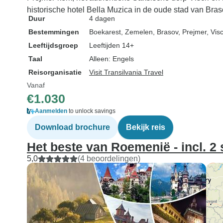
historische hotel Bella Muzica in de oude stad van Bras
Duur
4 dagen
Bestemmingen
Boekarest
, Zemelen
, Brasov
, Prejmer
, Visc
Leeftijdsgroep
Leeftijden 14+
Taal
Alleen: Engels
Reisorganisatie
Visit Transilvania Travel
Vanaf
€1.030
Aanmelden
to unlock savings
Download brochure
Bekijk reis
Het beste van Roemenië - incl. 2
5,0
(4 beoordelingen)