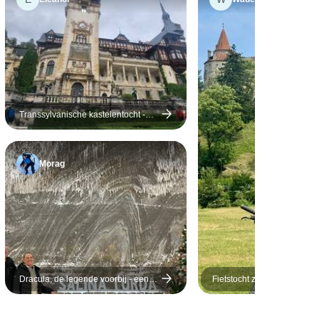
nieke
hoeften van
ren
is een
ds die onze
ient.
Transsylvanische kastelentocht -
vanuit Boekarest - 4 dagen
Morag
Dracula, de legende voorbij - een
Fietstocht zonder gids in
privéreis naar Transsylvanië - 8
Transsylvanië
dagen