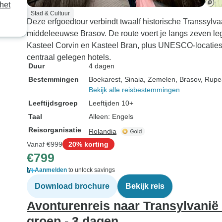
het
Stad & Cultuur
Deze erfgoedtour verbindt twaalf historische Transsylv
middeleeuwse Brasov. De route voert je langs zeven le
Kasteel Corvin en Kasteel Bran, plus UNESCO-locaties 
centraal gelegen hotels.
Duur
4 dagen
Bestemmingen
Boekarest
, Sinaia
, Zemelen
, Brasov
, Rupe
Bekijk alle reisbestemmingen
Leeftijdsgroep
Leeftijden 10+
Taal
Alleen: Engels
Reisorganisatie
Rolandia
Vanaf
€999
20% korting
€799
Aanmelden
to unlock savings
Download brochure
Bekijk reis
Avonturenreis naar Transylvanië -
groep - 3 dagen