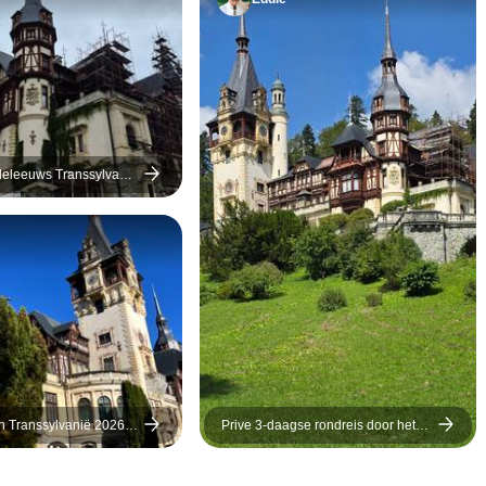
om een glimp van de
vooral met de u
geschiedenis van Roemenië
communicatiebe
te ervaren en te zien
onze groep, wa
uitmuntend. Hij 
voorbeeldige gi
hoogste lof verd
eleeuws Transsylvanië
n kleine groep - 7 dagen
n Transsylvanië 2026 |
Prive 3-daagse rondreis door het
ndreis en
beste van Roemenië vanuit
est op kasteel Dracula
Boekarest: Peles Kasteel, Bran
Kasteel, Beren Heiligdom, Brasov,