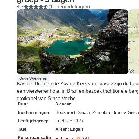
4,7
(11 beoordelingen)
Oude Wonderen
Kasteel Bran en de Zwarte Kerk van Brasov zijn de hoog
een viersterrenhotel in Bran en bezoek traditionele be
grotkapel van Sinca Veche.
Duur
3 dagen
Bestemmingen
Boekarest
, Sinaia
, Zemelen
, Brasov
, Sinc
Leeftijdsgroep
Leeftijden 12+
Taal
Alleen: Engels
Reisorganisatie
Rolandia