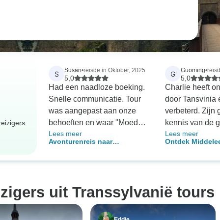
Susan
•
reisde in Oktober, 2025
Guoming
•
reisd
S
G
5,0
5,0
Had een naadloze boeking.
Charlie heeft o
Snelle communicatie. Tour
door Tansvinia 
was aangepast aan onze
verbeterd. Zijn
behoeften en waar "Moeder
kennis van de 
eizigers
Lees meer
Lees meer
Natuur" bij betrokken was,
en cultuur van d
Avonturenreis naar
Ontdek Middele
dankzij Traian. Traian, onze
gecombineerd m
Transylvanië - vanuit
Transsylvanië - 
gids, is vriendelijk en gaf ons
uitzonderlijke 
Boekarest - in kleine groep - 3
kleine groep - 7
opties waar nodig, bijv.
maakte elk asp
dagen
aanvullingen op onze tour of
inzichtelijk. We
izigers uit Transsylvanië tours
plaatsen om te eten. Om
Charlie van hart
onze kinderen te citeren: "Hij
opmerkelijke g
is chill". Geweldige manier
aanpassingsve
Eddie