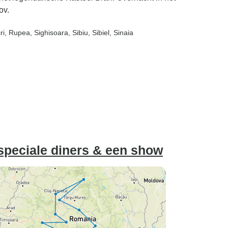
ov.
ri
, Rupea
, Sighisoara
, Sibiu
, Sibiel
, Sinaia
 speciale diners & een show