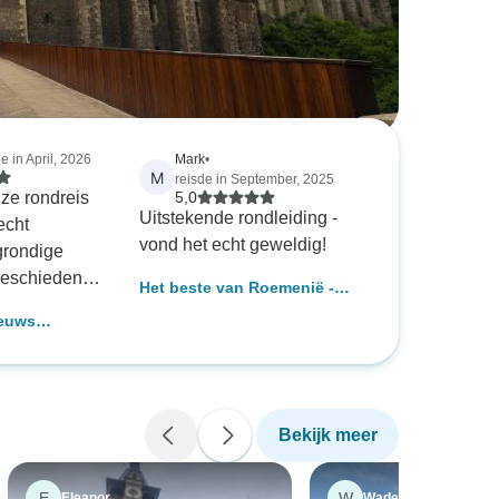
e in April, 2026
Mark
•
M
reisde in September, 2025
nze rondreis
5,0
Uitstekende rondleiding -
echt
vond het echt geweldig!
 grondige
geschiedenis
Het beste van Roemenië -
e regio,
incl. 2 speciale diners & een
euws
et zijn
show
een reis in
aandacht,
 dagen
ect
 bevelen
Bekijk meer
e aan; zijn
eduld en
rmogen,
E
W
Eleanor
Wade