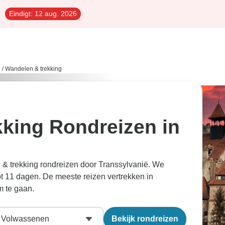
Eindigt:
12 aug. 2026
ë
/
Wandelen & trekking
king Rondreizen in
& trekking rondreizen door Transsylvanië. We
ot 11 dagen. De meeste reizen vertrekken in
m te gaan.
Volwassenen
Bekijk rondreizen