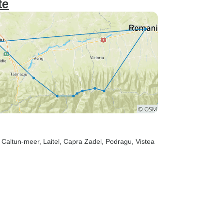
te
, Caltun-meer
, Laitel
, Capra Zadel
, Podragu
, Vistea