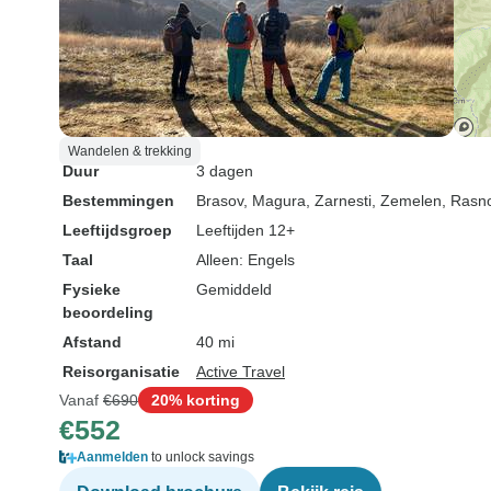
Wandelen & trekking
Duur
3 dagen
Bestemmingen
Brasov
, Magura
, Zarnesti
, Zemelen
, Rasn
Leeftijdsgroep
Leeftijden 12+
Taal
Alleen: Engels
Fysieke
Gemiddeld
beoordeling
Afstand
40 mi
Reisorganisatie
Active Travel
Vanaf
€690
20% korting
€552
Aanmelden
to unlock savings