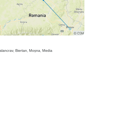
alancrav
, Biertan
, Moșna
, Media