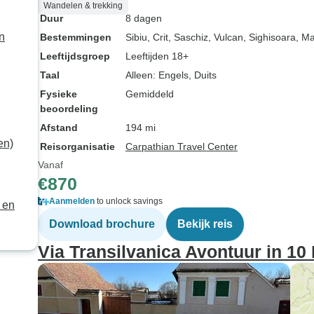
Wandelen & trekking
Duur
8 dagen
n
Bestemmingen
Sibiu
, Crit
, Saschiz
, Vulcan
, Sighisoara
, M
Leeftijdsgroep
Leeftijden 18+
Taal
Alleen: Engels, Duits
Fysieke
Gemiddeld
beoordeling
Afstand
194 mi
en)
Reisorganisatie
Carpathian Travel Center
Vanaf
€870
Aanmelden
to unlock savings
 en
Download brochure
Bekijk reis
Via Transilvanica Avontuur in 1