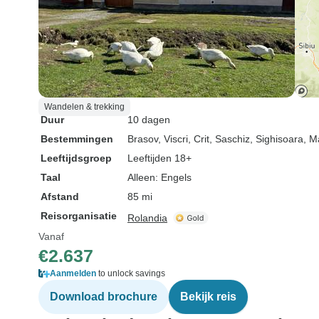
Wandelen & trekking
Duur
10 dagen
Bestemmingen
Brasov
, Viscri
, Crit
, Saschiz
, Sighisoara
, M
Leeftijdsgroep
Leeftijden 18+
Taal
Alleen: Engels
Afstand
85 mi
Reisorganisatie
Rolandia
Vanaf
€2.637
Aanmelden
to unlock savings
Download brochure
Bekijk reis