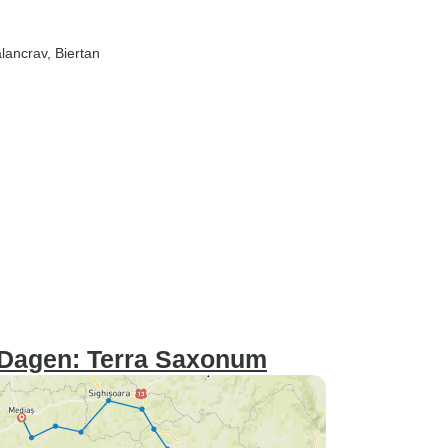
alancrav
, Biertan
0 Dagen: Terra Saxonum