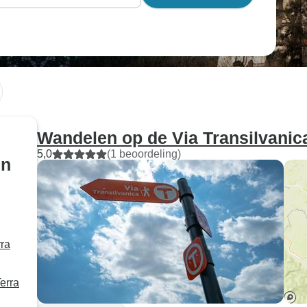
Wandelen op de Via Transilvanic
5,0
(1 beoordeling)
en
rra
erra