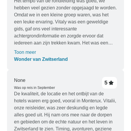
Het tempo van de rondleiding was goed, we
een comfortabele reis met zowel wandelen op de
hebben veel gezien zonder opgejaagd te worden.
pleinen van de stad als wandelen in de natuur.
Omdat we in een kleine groep waren, was het
De hotels waren onberispelijk en de mensen
een leuke ervaring. Vitaly was een geweldige
waren erg gastvrij, wat zorgde voor een
gids, gaf ons veel interessante
geweldige eerste indruk. Het eten was overal
achtergrondinformatie en zorgde ervoor dat
waar we kwamen geweldig. Voor mijn eerste
iedereen aan zijn trekken kwam. Het was een
buitenlandse reis was het perfect. Onze reisgroep
goede prijs, gezien hoe duur Zwitserland is. Ik
bestond uit zes reizigers, waardoor het een
Toon meer
raad deze tour ten zeerste aan
comfortabele omgeving was en veel
Wonder van Zwitserland
gemakkelijker om van plaats naar plaats te
reizen. We reisden de laatste week van
november (tijdens Thanksgiving voor andere
None
5
Amerikanen), het weer was een mooie mix van
Was op reis in September
regen, sneeuw en zonneschijn afhankelijk van de
De kwaliteit, de locatie en het ontbijt van de
gebieden in het land, met temperaturen die een
hotels waren erg goed, vooral in Monterux. Vitalii,
beetje fris waren maar verder perfect. We kozen
onze reisleider, was zeer deskundig en legde
onze reisperiode omdat het niet het belangrijkste
alles goed uit. Hij nam ons mee naar de dorpen
toeristische seizoen van Zwitserland was, dus de
en gebieden om de echte natuur en het leven in
toeristische attracties waren niet zo druk als op
Zwitserland te zien. Timing, avonturen, geziene