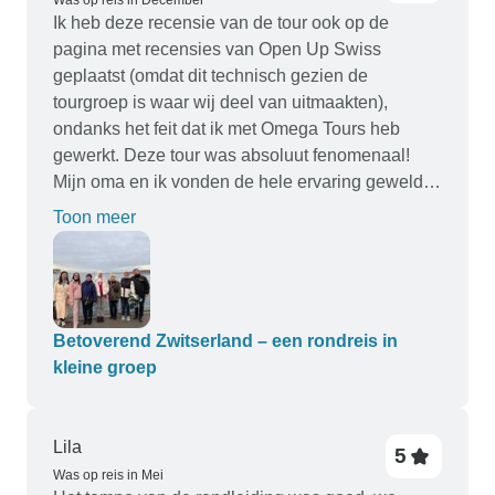
Was op reis in December
Ik heb deze recensie van de tour ook op de
pagina met recensies van Open Up Swiss
geplaatst (omdat dit technisch gezien de
tourgroep is waar wij deel van uitmaakten),
ondanks het feit dat ik met Omega Tours heb
gewerkt. Deze tour was absoluut fenomenaal!
Mijn oma en ik vonden de hele ervaring geweldig!
Het tourbedrijf was geweldig en zo gemakkelijk
Toon meer
om mee te werken, en onze tourgids, Vitalii, was
de perfecte tourgids! Vitalii kent de geschiedenis,
het land en de lokale gebieden op zijn duimpje,
en hij kan met iedereen praten en het zo leuk
maken voor alle leeftijden en achtergronden.
Betoverend Zwitserland – een rondreis in
Vitalii heeft ook het geduld van een heilige tussen
kleine groep
het werken met alle vrouwelijke reizigers (en hun
winkelgewoonten) en degenen onder ons die
dertig foto's nemen van slechts één gebied. De
Lila
5
tour was perfect voor mensen die houden van
Was op reis in Mei