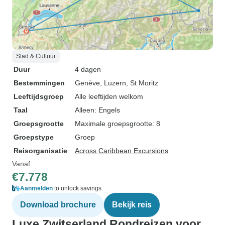
Stad & Cultuur
Duur
4 dagen
Bestemmingen
Genève
, Luzern
, St Moritz
Leeftijdsgroep
Alle leeftijden welkom
Taal
Alleen: Engels
Groepsgrootte
Maximale groepsgrootte: 8
Groepstype
Groep
Reisorganisatie
Across Caribbean Excursions
Vanaf
€7.778
Aanmelden
to unlock savings
Download brochure
Bekijk reis
Luxe Zwitserland Rondreizen voor