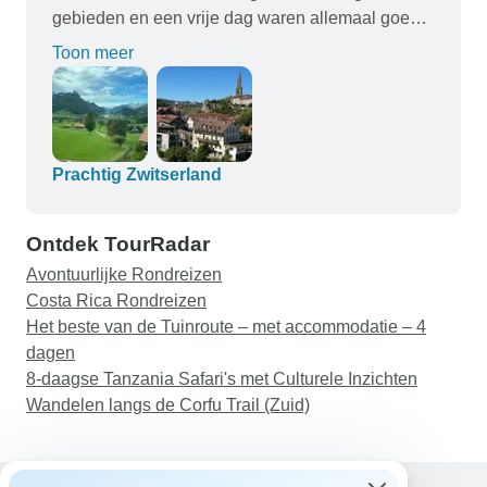
andere tijden van het jaar. Als je op zoek bent
gebieden en een vrije dag waren allemaal goed
naar een geweldige reisorganisatie, reisleiding,
gepland. Ik was in staat om de echte natuur van
Toon meer
rondreis en land om te bezoeken... dan is dit de
Zwitserland te zien en vertrouwd te raken met de
juiste voor jou!
geschiedenis en het systeem van het land met
Vitalii's geweldige uitleg. Ik heb echt genoten van
de tour en kan hem aanbevelen. Bedankt
Prachtig Zwitserland
Ontdek TourRadar
Avontuurlijke Rondreizen
Costa Rica Rondreizen
Het beste van de Tuinroute – met accommodatie – 4
dagen
8-daagse Tanzania Safari's met Culturele Inzichten
Wandelen langs de Corfu Trail (Zuid)