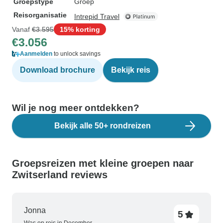
Groepstype
Groep
Reisorganisatie
Intrepid Travel
Vanaf
€3.595
15% korting
€3.056
Aanmelden
to unlock savings
Download brochure
Bekijk reis
Wil je nog meer ontdekken?
Bekijk alle 50+ rondreizen
Groepsreizen met kleine groepen naar
Zwitserland reviews
Jonna
5