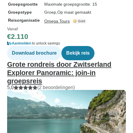
Groepsgrootte
Maximale groepsgrootte: 15
Groepstype
Groep
Op maat gemaakt
Reisorganisatie
Omega Tours
Vanaf
€2.110
Aanmelden
to unlock savings
Download brochure
Bekijk reis
Grote rondreis door Zwitserland
Explorer Panoramic: join-in
groepsreis
5,0
(2 beoordelingen)