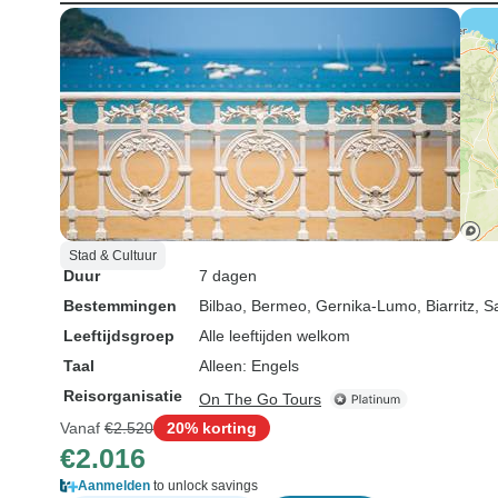
Stad & Cultuur
Duur
7 dagen
Bestemmingen
Bilbao
, Bermeo
, Gernika-Lumo
, Biarritz
, S
Leeftijdsgroep
Alle leeftijden welkom
Taal
Alleen: Engels
Reisorganisatie
On The Go Tours
Vanaf
€2.520
20% korting
€2.016
Aanmelden
to unlock savings