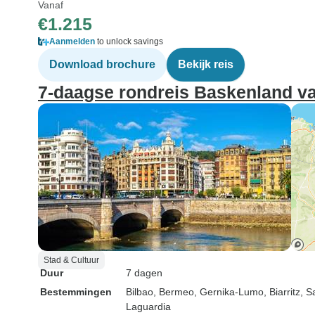
Vanaf
€1.215
Aanmelden
to unlock savings
Download brochure
Bekijk reis
7-daagse rondreis Baskenland va
Stad & Cultuur
Duur
7 dagen
Bestemmingen
Bilbao
, Bermeo
, Gernika-Lumo
, Biarritz
, S
Laguardia