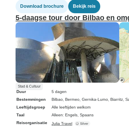
Download brochure
Bekijk reis
5-daagse tour door Bilbao en om
Stad & Cultuur
Duur
5 dagen
Bestemmingen
Bilbao
, Bermeo
, Gernika-Lumo
, Biarritz
, S
Leeftijdsgroep
Alle leeftijden welkom
Taal
Alleen: Engels, Spaans
Reisorganisatie
Julia Travel