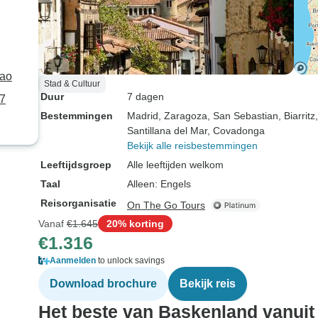
bao
Stad & Cultuur
Duur
7 dagen
 7
Bestemmingen
Madrid
, Zaragoza
, San Sebastian
, Biarritz
Santillana del Mar
, Covadonga
Bekijk alle reisbestemmingen
Leeftijdsgroep
Alle leeftijden welkom
Taal
Alleen: Engels
Reisorganisatie
On The Go Tours
Vanaf
€1.645
20% korting
€1.316
Aanmelden
to unlock savings
Download brochure
Bekijk reis
Het beste van Baskenland vanuit 