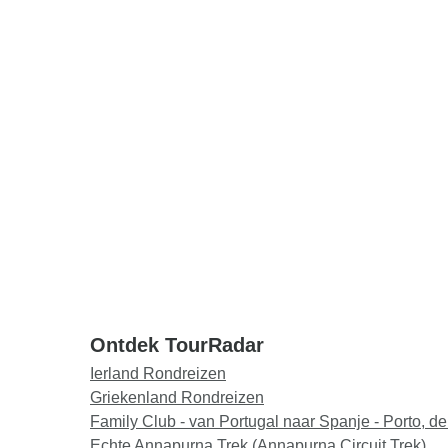
Ontdek TourRadar
Ierland Rondreizen
Griekenland Rondreizen
Family Club - van Portugal naar Spanje - Porto, 
Echte Annapurna Trek (Annapurna Circuit Trek)