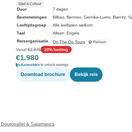
Stad & Cultuur
Duur
7 dagen
Bestemmingen
Bilbao
, Bermeo
, Gernika-Lumo
, Biarritz
, S
Leeftijdsgroep
Alle leeftijden welkom
Taal
Alleen: Engels
Reisorganisatie
On The Go Tours
Vanaf
€2.475
20% korting
€1.980
Aanmelden
to unlock savings
Download brochure
Bekijk reis
de Dourovallei & Salamanca