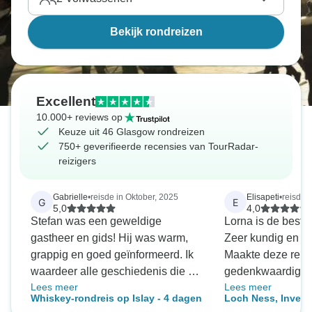
Bekijk rondreizen
Excellent
10.000+ reviews op
Keuze uit 46 Glasgow rondreizen
750+ geverifieerde recensies van TourRadar-
reizigers
Gabrielle
•
reisde in Oktober, 2025
Elisapeti
•
reisde 
G
E
5,0
4,0
Stefan was een geweldige
Lorna is de beste r
gastheer en gids! Hij was warm,
Zeer kundig en 
grappig en goed geïnformeerd. Ik
Maakte deze reis
waardeer alle geschiedenis die hij
gedenkwaardig ge
Lees meer
Lees meer
ons heeft bijgebracht terwijl we
weer. Ze is ook 
Whiskey-rondreis op Islay - 4 dagen
Loch Ness, Invern
dronken en reisden. Ik hou van de
chauffeur.