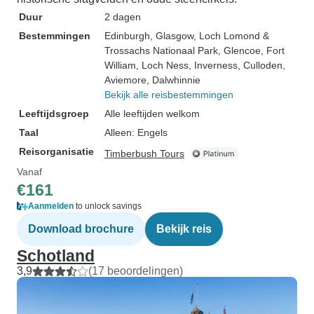
Duur
2 dagen
Bestemmingen
Edinburgh
, Glasgow
, Loch Lomond &
Trossachs Nationaal Park
, Glencoe
, Fort
William
, Loch Ness
, Inverness
, Culloden
,
Aviemore
, Dalwhinnie
Bekijk alle reisbestemmingen
Leeftijdsgroep
Alle leeftijden welkom
Taal
Alleen: Engels
Reisorganisatie
Timberbush Tours
Vanaf
€161
Aanmelden
to unlock savings
Download brochure
Bekijk reis
Schotland
3,9
(17 beoordelingen)