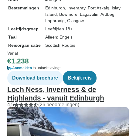
Bestemmingen
Edinburgh
, Inveraray
, Port Askaig
, Islay
Island
, Bowmore
, Lagavulin
, Ardbeg
,
Laphroaig
, Glasgow
Leeftijdsgroep
Leeftijden 18+
Taal
Alleen: Engels
Reisorganisatie
Scottish Routes
Vanaf
€1.238
Aanmelden
to unlock savings
Download brochure
Bekijk reis
Loch Ness, Inverness & de
Highlands - vanuit Edinburgh
4,5
(26 beoordelingen)