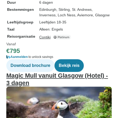
Duur
6 dagen
Bestemmingen
Edinburgh
, Stirling
, St. Andrews
,
Inverness
, Loch Ness
, Aviemore
, Glasgow
Leeftijdsgroep
Leeftijden 18-35
Taal
Alleen: Engels
Reisorganisatie
Contiki
Vanaf
€795
Aanmelden
to unlock savings
Download brochure
Bekijk reis
Magic Mull vanuit Glasgow (Hotel) -
3 dagen