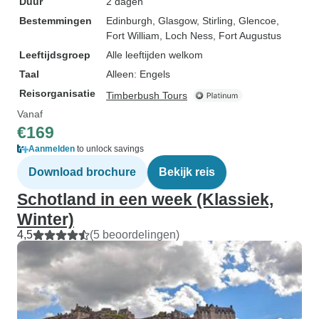
Duur
2 dagen
Bestemmingen
Edinburgh
, Glasgow
, Stirling
, Glencoe
,
Fort William
, Loch Ness
, Fort Augustus
Leeftijdsgroep
Alle leeftijden welkom
Taal
Alleen: Engels
Reisorganisatie
Timberbush Tours
Vanaf
€169
Aanmelden
to unlock savings
Download brochure
Bekijk reis
Schotland in een week (Klassiek,
Winter)
4,5
(5 beoordelingen)