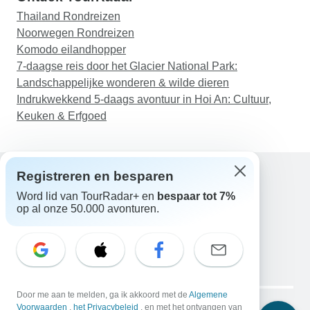
Thailand Rondreizen
Noorwegen Rondreizen
Komodo eilandhopper
7-daagse reis door het Glacier National Park:
Landschappelijke wonderen & wilde dieren
Indrukwekkend 5-daags avontuur in Hoi An: Cultuur,
Keuken & Erfgoed
Registreren en besparen
Word lid van TourRadar+ en
bespaar tot 7%
Hulp
op al onze 50.000 avonturen.
Neem contact met ons op
Nederland +31 858 881 876
E-mail: support@tourradar.com
Taal selecteren
EN
DE
ES
FR
NL
Copyright © TourRadar. Alle rechten voorbehouden.
Door me aan te melden, ga ik akkoord met de
Algemene
Juridische kennisgeving
Voorwaarden
,
het Privacybeleid
Privacybeleid
, en met het ontvangen van
Cookies