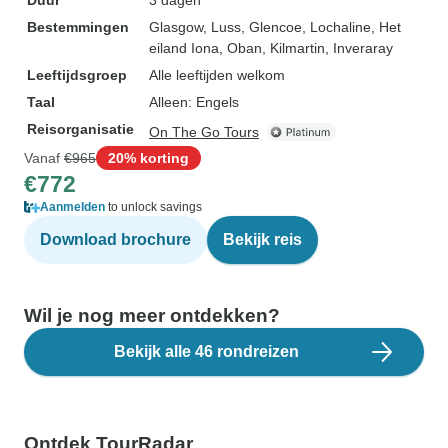
Duur
3 dagen
Bestemmingen
Glasgow
, Luss
, Glencoe
, Lochaline
, Het
eiland Iona
, Oban
, Kilmartin
, Inveraray
Leeftijdsgroep
Alle leeftijden welkom
Taal
Alleen: Engels
Reisorganisatie
On The Go Tours
Vanaf
€965
20% korting
€772
Aanmelden
to unlock savings
Download brochure
Bekijk reis
Wil je nog meer ontdekken?
Bekijk alle 46 rondreizen
Ontdek TourRadar