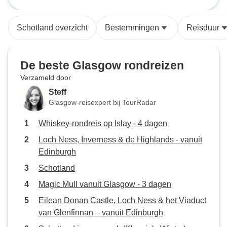
- vanuit Edinburg
extra historische plekken die we
zowel op als buiten Islay konden
Schotland overzicht
Bestemmingen
Reisduur
zien. Ik denk dat de tour goed was
gepland, ook al wilde ik nog meer
distilleerderijen doen, mijn lever
De beste Glasgow rondreizen
was het eens met het tempo van
Verzameld door
de tour. Ha! Het Lambeth logement
Steff
waar ik verbleef was de meest
Glasgow-reisexpert bij TourRadar
charmante plek en ik zou hier in
de toekomst graag weer
Whiskey-rondreis op Islay - 4 dagen
verblijven. Ik zou deze of een
Loch Ness, Inverness & de Highlands - vanuit
vergelijkbare tour absoluut nog
Edinburgh
een keer doen met Scottish
Routes en met Stefan. Ik raad
Schotland
deze ervaring ten zeerste aan!
Magic Mull vanuit Glasgow - 3 dagen
Eilean Donan Castle, Loch Ness & het Viaduct
van Glenfinnan – vanuit Edinburgh