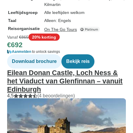
Kilmartin
Leeftijdsgroep
Alle leeftijden welkom
Taal
Alleen: Engels
Reisorganisatie
On The Go Tours
Vanaf
€865
20% korting
€692
Aanmelden
to unlock savings
Download brochure
Bekijk reis
Eilean Donan Castle, Loch Ness &
het Viaduct van Glenfinnan – vanuit
Edinburgh
4,5
(4 beoordelingen)