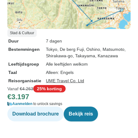
Stad & Cultuur
Duur
7 dagen
Bestemmingen
Tokyo
, De berg Fuji
, Oshino
, Matsumoto
,
Shirakawa-go
, Takayama
, Kanazawa
Leeftijdsgroep
Alle leeftijden welkom
Taal
Alleen: Engels
Reisorganisatie
UME Travel Co. Ltd
Vanaf
€4.263
25% korting
€3.197
Aanmelden
to unlock savings
Download brochure
Bekijk reis