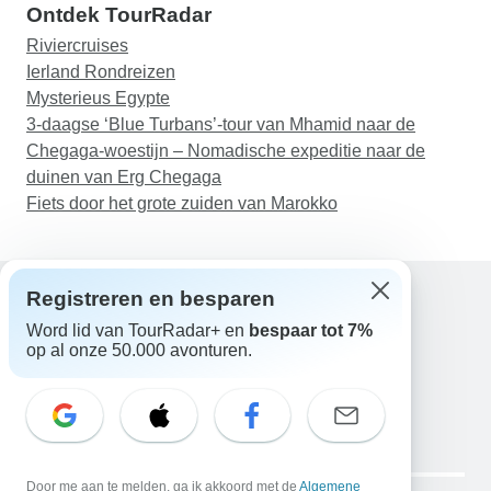
Ontdek TourRadar
Riviercruises
Ierland Rondreizen
Mysterieus Egypte
3-daagse ‘Blue Turbans’-tour van Mhamid naar de
Chegaga-woestijn – Nomadische expeditie naar de
duinen van Erg Chegaga
Fiets door het grote zuiden van Marokko
Registreren en besparen
Word lid van TourRadar+ en
bespaar tot 7%
Hulp
op al onze 50.000 avonturen.
Neem contact met ons op
Nederland +31 858 881 876
E-mail: support@tourradar.com
Taal selecteren
EN
DE
ES
FR
NL
Copyright © TourRadar. Alle rechten voorbehouden.
Door me aan te melden, ga ik akkoord met de
Algemene