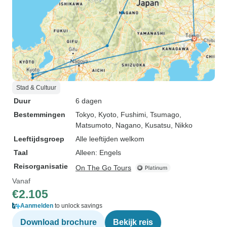
Stad & Cultuur
Duur
6 dagen
Bestemmingen
Tokyo
, Kyoto
, Fushimi
, Tsumago
,
Matsumoto
, Nagano
, Kusatsu
, Nikko
Leeftijdsgroep
Alle leeftijden welkom
Taal
Alleen: Engels
Reisorganisatie
On The Go Tours
Vanaf
€2.105
Aanmelden
to unlock savings
Download brochure
Bekijk reis