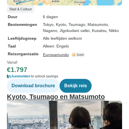
Stad & Cultuur
Duur
6 dagen
Bestemmingen
Tokyo
, Kyoto
, Tsumago
, Matsumoto
,
Nagano
, Jigokudani vallei
, Kusatsu
, Nikko
Leeftijdsgroep
Alle leeftijden welkom
Taal
Alleen: Engels
Reisorganisatie
Europamundo
Vanaf
€1.797
Aanmelden
to unlock savings
Download brochure
Bekijk reis
Kyoto, Tsumago en Matsumoto