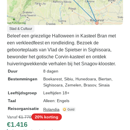
Stad & Cultuur
Beleef een griezelige Halloween in Kasteel Bran met
een verkleedfeest en rondleiding. Bezoek de
geboorteplaats van Vlad de Spietser in Sighisoara,
bewonder het gotische Corvin-kasteel en ontdek
huiveringwekkende verhalen bij het Snagov-klooster.
Duur
8 dagen
Bestemmingen
Boekarest
, Sibiu
, Hunedoara
, Biertan
,
Sighisoara
, Zemelen
, Brasov
, Sinaia
Leeftijdsgroep
Leeftijden 18+
Taal
Alleen: Engels
Reisorganisatie
Rolandia
Vanaf
€1.770
20% korting
€1.416