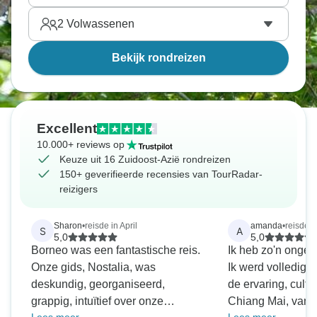
2
Volwassenen
Bekijk rondreizen
Excellent
10.000+ reviews op
Keuze uit 16 Zuidoost-Azië rondreizen
150+ geverifieerde recensies van TourRadar-
reizigers
Sharon
•
reisde in April
amanda
•
reisde i
S
A
5,0
5,0
Borneo was een fantastische reis.
Ik heb zo'n ongelo
Onze gids, Nostalia, was
Ik werd volledig
deskundig, georganiseerd,
de ervaring, cultu
grappig, intuïtief over onze
Chiang Mai, van d