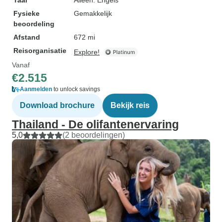
Taal
Alleen: Engels
Fysieke
Gemakkelijk
beoordeling
Afstand
672 mi
Reisorganisatie
Explore!
Vanaf
€2.515
Aanmelden
to unlock savings
Download brochure
Bekijk reis
Thailand - De olifantenervaring
5,0
(2 beoordelingen)