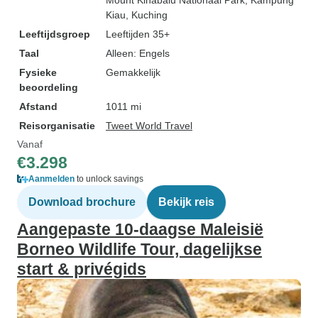
Mount Kinabalu Nationaal Park
, Kampung
Kiau
, Kuching
Leeftijdsgroep
Leeftijden 35+
Taal
Alleen: Engels
Fysieke
Gemakkelijk
beoordeling
Afstand
1011 mi
Reisorganisatie
Tweet World Travel
Vanaf
€3.298
Aanmelden
to unlock savings
Download brochure
Bekijk reis
Aangepaste 10-daagse Maleisië
Borneo Wildlife Tour, dagelijkse
start & privégids