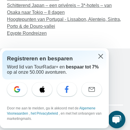
Schitterend Japan – een privéreis – 3*-hotels – van
Osaka naar Tokio – 8 dagen
Hoogtepunten van Portugal - Lissabon, Alentejo, Sintra,
Porto & de Douro-vallei
Egypte Rondreizen
Registreren en besparen
Word lid van TourRadar+ en
bespaar tot 7%
Hulp
op al onze 50.000 avonturen.
Neem contact met ons op
Nederland +31 858 881 876
E-mail: support@tourradar.com
Taal selecteren
EN
DE
ES
FR
NL
Copyright © TourRadar. Alle rechten voorbehouden.
Door me aan te melden, ga ik akkoord met de
Algemene
Juridische kennisgeving
Voorwaarden
,
het Privacybeleid
Privacybeleid
, en met het ontvangen van
Cookies
marketingmails.
Algemene voorwaarden