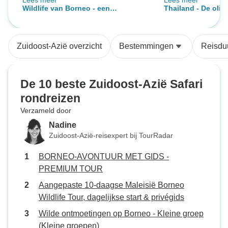
Lees meer
Lees meer
(geweldige) groep en maakte elke
bergtoppen en tem
Wildlife van Borneo - een
Thailand - De olif
dag en elke excursie interessant
ervaren van het 
verkenningsreis
en leuk. Ik was erg blij met alle
majestueuze weze
flora en fauna die we zagen, de
van originele Th
Zuidoost-Azië overzicht
Bestemmingen
Reisdu
wandelingen die we maakten en
gewoon magisch. 
de lodges waarin we verbleven.
Wad was fenomena
Bedankt!!!
zijn kennis en cult
De 10 beste Zuidoost-Azië Safari
terwijl hij ons do
rondreizen
ongelooflijke erva
Verzameld door
voor altijd dankba
herinneringen wa
Nadine
gelopen. Heel er
Zuidoost-Azië-reisexpert bij TourRadar
????????????
BORNEO-AVONTUUR MET GIDS -
PREMIUM TOUR
Aangepaste 10-daagse Maleisië Borneo
Wildlife Tour, dagelijkse start & privégids
Wilde ontmoetingen op Borneo - Kleine groep
(Kleine groepen)