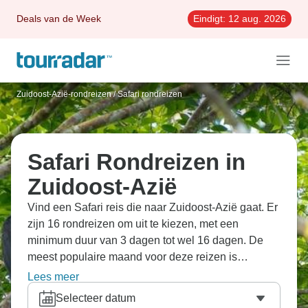
Deals van de Week
Eindigt:
12 aug. 2026
Zuidoost-Azië-rondreizen
/
Safari rondreizen
Safari Rondreizen in
Zuidoost-Azië
Vind een Safari reis die naar Zuidoost-Azië gaat. Er
zijn 16 rondreizen om uit te kiezen, met een
minimum duur van 3 dagen tot wel 16 dagen. De
meest populaire maand voor deze reizen is
augustus, dan beginnen de meeste reizen.
Lees meer
Selecteer datum