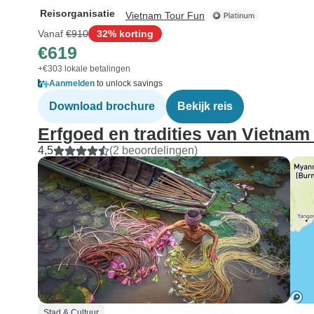
Reisorganisatie
Vietnam Tour Fun
Vanaf
€910
32% korting
€619
+€303 lokale betalingen
Aanmelden
to unlock savings
Download brochure
Bekijk reis
Erfgoed en tradities van Vietnam 
4,5
(2 beoordelingen)
Stad & Cultuur