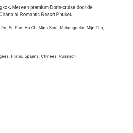
angkok. Met een premium Doris-cruise door de
t Chanalai Romantic Resort Phuket.
Liên
, Su Pan
, Ho Chi Minh Stad
, Mekongdelta
, Mijn Tho
,
tugees, Frans, Spaans, Chinees, Russisch