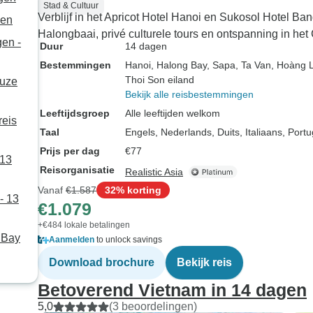
Stad & Cultuur
Verblijf in het Apricot Hotel Hanoi en Sukosol Hotel B
gen
Halongbaai, privé culturele tours en ontspanning in he
gen -
Duur
14 dagen
Bestemmingen
Hanoi
, Halong Bay
, Sapa
, Ta Van
, Hoàng 
Thoi Son eiland
euze
Bekijk alle reisbestemmingen
Leeftijdsgroep
Alle leeftijden welkom
reis
Taal
Engels, Nederlands, Duits, Italiaans, Por
Prijs per dag
€77
 13
Reisorganisatie
Realistic Asia
Vanaf
€1.587
32% korting
- 13
€1.079
+€484 lokale betalingen
 Bay
Aanmelden
to unlock savings
Download brochure
Bekijk reis
Betoverend Vietnam in 14 dagen
5,0
(3 beoordelingen)