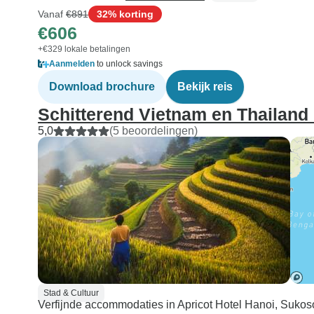
Vanaf
€891
32% korting
€606
+€329 lokale betalingen
Aanmelden
to unlock savings
Download brochure
Bekijk reis
Schitterend Vietnam en Thailand
5,0
(5 beoordelingen)
Stad & Cultuur
Verfijnde accommodaties in Apricot Hotel Hanoi, Su