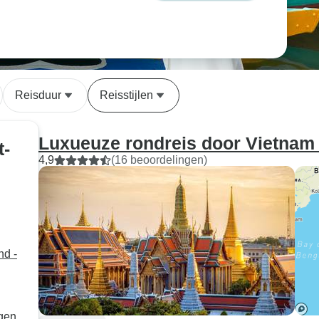
Reisduur
Reisstijlen
Luxueuze rondreis door Vietnam 
t-
4,9
(16 beoordelingen)
nd -
agen