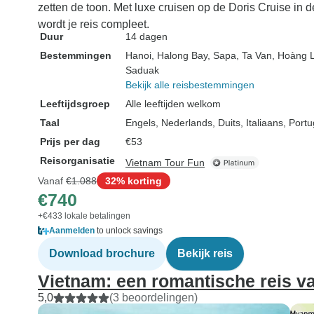
zetten de toon. Met luxe cruisen op de Doris Cruise in
wordt je reis compleet.
Duur
14 dagen
Bestemmingen
Hanoi
, Halong Bay
, Sapa
, Ta Van
, Hoàng 
Saduak
Bekijk alle reisbestemmingen
Leeftijdsgroep
Alle leeftijden welkom
Taal
Engels, Nederlands, Duits, Italiaans, Por
Prijs per dag
€53
Reisorganisatie
Vietnam Tour Fun
Vanaf
€1.088
32% korting
€740
+€433 lokale betalingen
Aanmelden
to unlock savings
Download brochure
Bekijk reis
Vietnam: een romantische reis v
5,0
(3 beoordelingen)