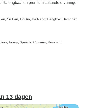
 de Halongbaai en premium culturele ervaringen
Liên
, Su Pan
, Hoi An
, Da Nang
, Bangkok
, Damnoen
tugees, Frans, Spaans, Chinees, Russisch
an 13 dagen