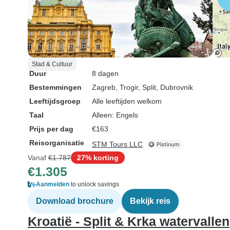
Stad & Cultuur
Duur
8 dagen
Bestemmingen
Zagreb
, Trogir
, Split
, Dubrovnik
Leeftijdsgroep
Alle leeftijden welkom
Taal
Alleen: Engels
Prijs per dag
€163
Reisorganisatie
STM Tours LLC
Vanaf
€1.787
27% korting
€1.305
Aanmelden
to unlock savings
Download brochure
Bekijk reis
Kroatië - Split & Krka watervallen