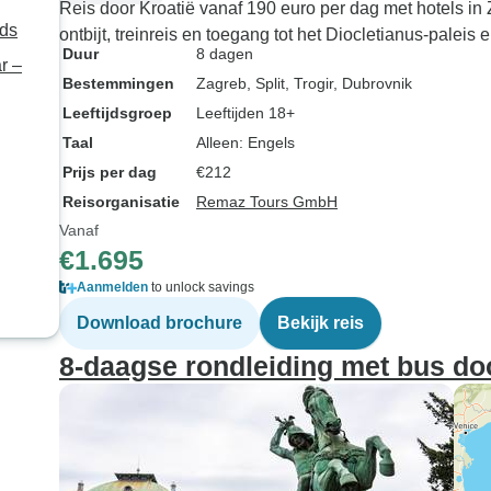
Reis door Kroatië vanaf 190 euro per dag met hotels in Z
ids
ontbijt, treinreis en toegang tot het Diocletianus-paleis 
Duur
8 dagen
r –
Bestemmingen
Zagreb
, Split
, Trogir
, Dubrovnik
Leeftijdsgroep
Leeftijden 18+
Taal
Alleen: Engels
Prijs per dag
€212
Reisorganisatie
Remaz Tours GmbH
Vanaf
€1.695
Aanmelden
to unlock savings
Download brochure
Bekijk reis
8-daagse rondleiding met bus doo