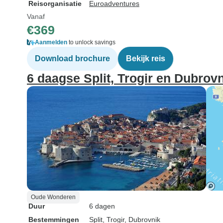
Reisorganisatie
Euroadventures
Vanaf
€369
Aanmelden
to unlock savings
Download brochure
Bekijk reis
6 daagse Split, Trogir en Dubrov
Oude Wonderen
Duur
6 dagen
Bestemmingen
Split
, Trogir
, Dubrovnik