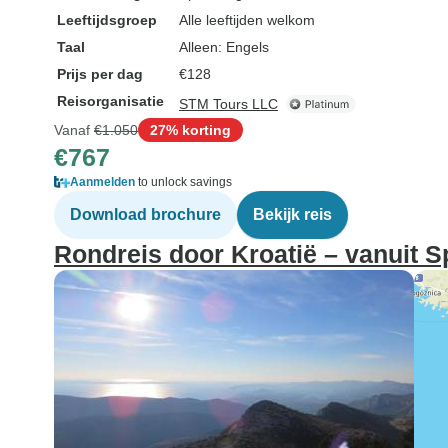
Leeftijdsgroep
Alle leeftijden welkom
Taal
Alleen: Engels
Prijs per dag
€128
Reisorganisatie
STM Tours LLC
Vanaf
€1.050
27% korting
€767
Aanmelden
to unlock savings
Download brochure
Bekijk reis
Rondreis door Kroatië – vanuit S