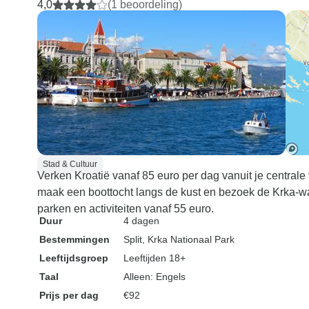
4,0
(1 beoordeling)
Stad & Cultuur
Verken Kroatië vanaf 85 euro per dag vanuit je centrale v
maak een boottocht langs de kust en bezoek de Krka-wa
parken en activiteiten vanaf 55 euro.
Duur
4 dagen
Bestemmingen
Split
, Krka Nationaal Park
Leeftijdsgroep
Leeftijden 18+
Taal
Alleen: Engels
Prijs per dag
€92