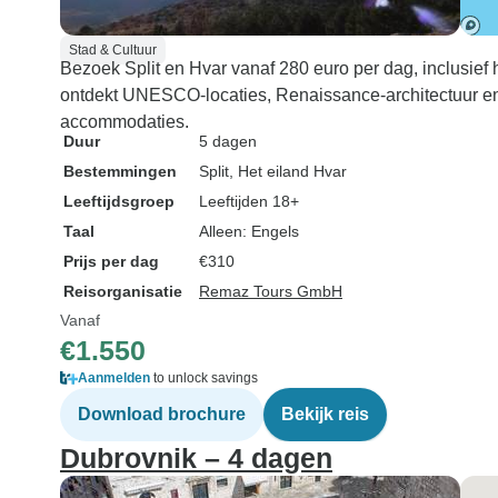
Stad & Cultuur
Bezoek Split en Hvar vanaf 280 euro per dag, inclusief ho
ontdekt UNESCO-locaties, Renaissance-architectuur en
accommodaties.
Duur
5 dagen
Bestemmingen
Split
, Het eiland Hvar
Leeftijdsgroep
Leeftijden 18+
Taal
Alleen: Engels
Prijs per dag
€310
Reisorganisatie
Remaz Tours GmbH
Vanaf
€1.550
Aanmelden
to unlock savings
Download brochure
Bekijk reis
Dubrovnik – 4 dagen