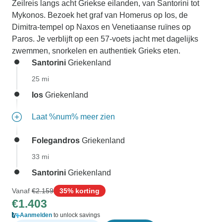
Zeilreis langs acht Griekse eilanden, van Santorini tot
Mykonos. Bezoek het graf van Homerus op Ios, de
Dimitra-tempel op Naxos en Venetiaanse ruïnes op
Paros. Je verblijft op een 57-voets jacht met dagelijks
zwemmen, snorkelen en authentiek Grieks eten.
Santorini
Griekenland
25 mi
Ios
Griekenland
Laat %num% meer zien
Folegandros
Griekenland
33 mi
Santorini
Griekenland
Vanaf
€2.159
35% korting
€1.403
Aanmelden
to unlock savings