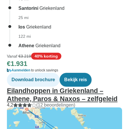
Santorini
Griekenland
25 mi
Ios
Griekenland
122 mi
Athene
Griekenland
Vanaf
€3.219
40% korting
€1.931
Aanmelden
to unlock savings
Download brochure
Bekijk reis
Eilandhoppen in Griekenland –
Athene, Paros & Naxos – zelfgeleid
4,2
(12 beoordelingen)