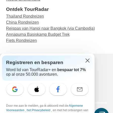
Ontdek TourRadar
Thailand Rondreizen
China Rondreizen
Reispas van Hanoi naar Bangkok (via Cambodja)
Annapurna Basiskamp Budget Trek
Fiets Rondreizen
Registreren en besparen
Word lid van TourRadar+ en
bespaar tot 7%
Hulp
op al onze 50.000 avonturen.
Neem contact met ons op
Nederland +31 858 881 876
E-mail: support@tourradar.com
Taal selecteren
EN
DE
ES
FR
NL
Copyright © TourRadar. Alle rechten voorbehouden.
Door me aan te melden, ga ik akkoord met de
Algemene
Juridische kennisgeving
Voorwaarden
,
het Privacybeleid
Privacybeleid
, en met het ontvangen van
Cookies