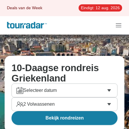
Deals van de Week
Eindigt:
12 aug. 2026
Griekenland-rondreizen
/
10-daagse-rondreizen
10-Daagse rondreis
Griekenland
Selecteer datum
2
Volwassenen
Bekijk rondreizen