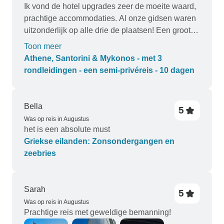
Ik vond de hotel upgrades zeer de moeite waard,
prachtige accommodaties. Al onze gidsen waren
uitzonderlijk op alle drie de plaatsen! Een groot
applaus voor Atha en George, onze chauffeur in
Toon meer
Santorini, die er alles aan deden om onze dagtrip
Athene, Santorini & Mykonos - met 3
echt speciaal te maken!!! Iedereen bedankt voor
rondleidingen - een semi-privéreis - 10 dagen
een geweldige reis!
Bella
5
Was op reis in Augustus
het is een absolute must
Griekse eilanden: Zonsondergangen en
zeebries
Sarah
5
Was op reis in Augustus
Prachtige reis met geweldige bemanning!