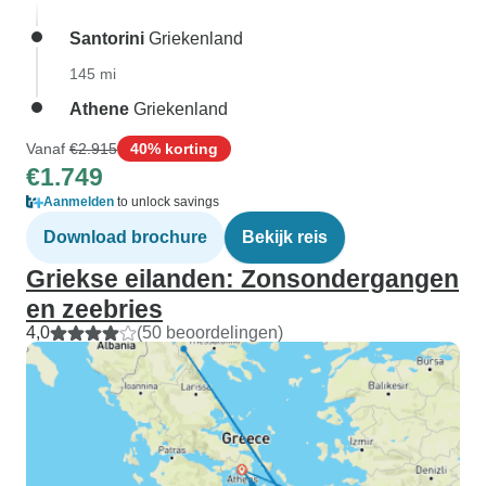
Santorini
Griekenland
145 mi
Athene
Griekenland
Vanaf
€2.915
40% korting
€1.749
Aanmelden
to unlock savings
Download brochure
Bekijk reis
Griekse eilanden: Zonsondergangen
en zeebries
4,0
(50 beoordelingen)