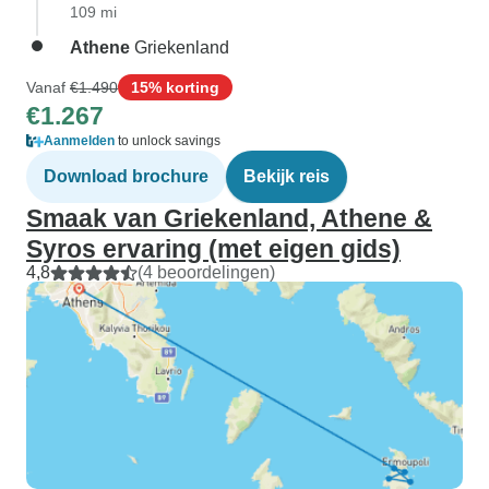
109 mi
Athene
Griekenland
Vanaf
€1.490
15% korting
€1.267
Aanmelden
to unlock savings
Download brochure
Bekijk reis
Smaak van Griekenland, Athene &
Syros ervaring (met eigen gids)
4,8
(4 beoordelingen)