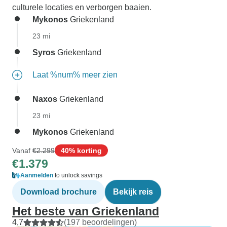
culturele locaties en verborgen baaien.
Mykonos
Griekenland
23 mi
Syros
Griekenland
Laat %num% meer zien
Naxos
Griekenland
23 mi
Mykonos
Griekenland
Vanaf
€2.299
40% korting
€1.379
Aanmelden
to unlock savings
Download brochure
Bekijk reis
Het beste van Griekenland
4,7
(197 beoordelingen)