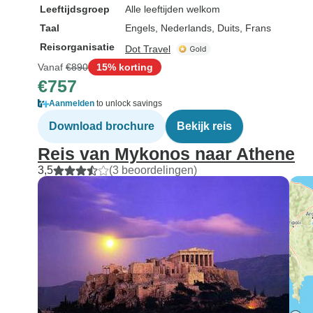
Leeftijdsgroep
Alle leeftijden welkom
Taal
Engels, Nederlands, Duits, Frans
Reisorganisatie
Dot Travel
Vanaf
€890
15% korting
€757
Aanmelden
to unlock savings
Download brochure
Bekijk reis
Reis van Mykonos naar Athene
3,5
(3 beoordelingen)