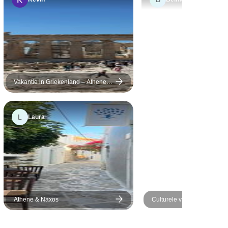
weldig. Het
 ons hotel
dig, ook al
en beetje
ad, maar we
 acropolis
een geweldige
Vakantie in Griekenland – Athene,
Paros, Naxos & Santorini – 9 dagen
zou het zo
oen.
L
Laura
Athene & Naxos
Culturele verkenning van A
eilandhoppen van Mykonos
Santorini - zelfgeleid