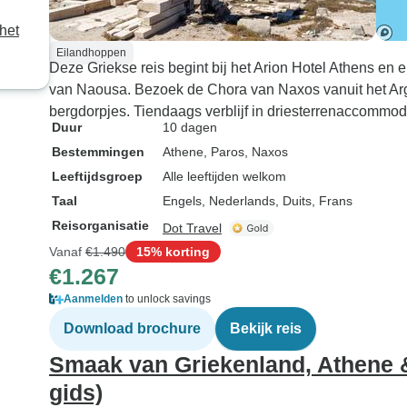
het
Eilandhoppen
Deze Griekse reis begint bij het Arion Hotel Athens en e
van Naousa. Bezoek de Chora van Naxos vanuit het Arg
bergdorpjes. Tiendaags verblijf in driesterrenaccommod
Duur
10 dagen
Bestemmingen
Athene
, Paros
, Naxos
Leeftijdsgroep
Alle leeftijden welkom
Taal
Engels, Nederlands, Duits, Frans
Reisorganisatie
Dot Travel
Vanaf
€1.490
15% korting
€1.267
Aanmelden
to unlock savings
Download brochure
Bekijk reis
Smaak van Griekenland, Athene &
gids)