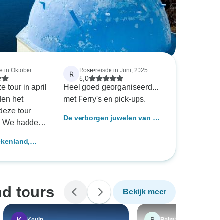
e in Oktober
Rose
•
reisde in Juni, 2025
R
5,0
tour in april
Heel goed georganiseerd...
en het
met Ferry's en pick-ups.
eze tour
De verborgen juwelen van de
n. We hadden
onbekende Cycladen -
tzicht op de
zelfgeleid
ekenland,
vanuit het
 ervaring (met
l dat onze
opwaardeerde
p zee. Heerlijk
nd tours
Bekijk meer
ing in het
taurants in de
weldig.
B
Kevin
Belmarie