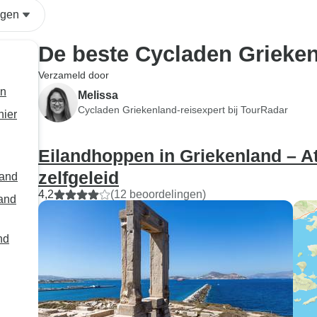
ngen
De beste Cycladen Grieken
Verzameld door
en
Melissa
Cycladen Griekenland-reisexpert bij TourRadar
nier
Eilandhoppen in Griekenland – A
zelfgeleid
land
4,2
(12 beoordelingen)
land
nd