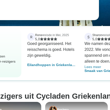
Rene
•
reisde in Mei, 2025
Sharon
•
reisd
R
S
5,0
5,0
Goed georganiseerd. Het
We namen deze 
reisschema is goed. Hotels
2022. We vond
zijn geweldig.
spannend om d
izen
alleen te doe
-reizigers
Eilandhoppen in Griekenland
Lees meer
een prachtig ui
– Athene, Paros & Naxos –
Smaak van Gri
Egeïsche Zee 
zelfgeleid
Athene & Syros
barazerra hote
eigen gids)
kamer gratis 
naar uitzicht o
izigers uit Cycladen Griekenla
eten en bedien
hotel en de res
stad waren ge
m
Reshma