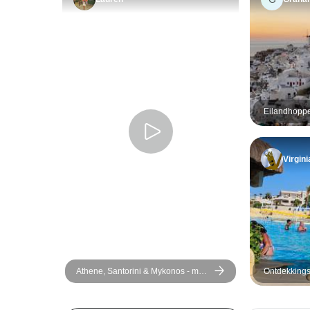
Eilandhoppe
Virgini
Athene, Santorini & Mykonos - met
Ontdekkings
3 rondleidingen - een semi-
Naxos & San
privéreis - 10 dagen