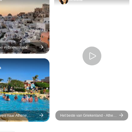
Athene was ge
uitzicht vanuit
daar was gewel
lag het hotel e
terug in de st
konden toch de
zien. Dit was 
n in Griekenland
ervaring en ik 
weer kunnen d
a
reis naar Athene,
Het beste van Griekenland - Athene
torini - 8 dagen
& vier eilanden - zelfgeleid - 15
dagen