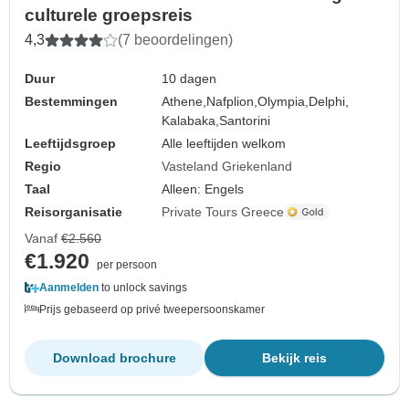
culturele groepsreis
4,3
(7 beoordelingen)
Duur
10 dagen
Bestemmingen
Athene,
Nafplion,
Olympia,
Delphi,
Kalabaka,
Santorini
Leeftijdsgroep
Alle leeftijden welkom
Regio
Vasteland Griekenland
Taal
Alleen: Engels
Reisorganisatie
Private Tours Greece
Vanaf
€2.560
€1.920
per persoon
Aanmelden
to unlock savings
Prijs gebaseerd op privé tweepersoonskamer
Download brochure
Bekijk reis