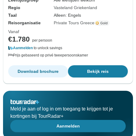
Leeftijdsgroep
Alle leeftijden welkom
Regio
Vasteland Griekenland
Taal
Alleen: Engels
Reisorganisatie
Private Tours Greece
Vanaf
€1.780
per persoon
Aanmelden
to unlock savings
Prijs gebaseerd op privé tweepersoonskamer
Download brochure
Bekijk reis
Meld je aan of log in om toegang te krijgen tot je
kortingen bij TourRadar+
Aanmelden