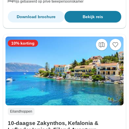
Prijs gebaseerd op privé tweepersoonskamer
Download brochure
Bekijk reis
10% korting
Eilandhoppen
10-daagse Zakynthos, Kefalonia &