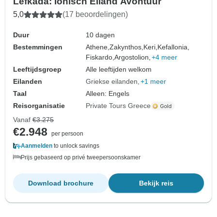
Lefkada: Ionisch Eiland Avontuur
5,0
(17 beoordelingen)
Duur
10 dagen
Bestemmingen
Athene,
Zakynthos,
Keri,
Kefallonia,
Fiskardo,
Argostolion,
+4 meer
Leeftijdsgroep
Alle leeftijden welkom
Eilanden
Griekse eilanden
+1 meer
Taal
Alleen: Engels
Reisorganisatie
Private Tours Greece
Vanaf
€3.275
€2.948
per persoon
Aanmelden
to unlock savings
Prijs gebaseerd op privé tweepersoonskamer
Download brochure
Bekijk reis