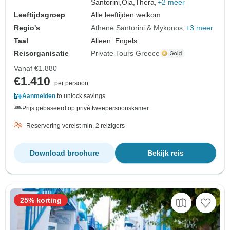
Santorini,
Oia,
Thera,
+2 meer
Leeftijdsgroep
Alle leeftijden welkom
Regio's
Athene Santorini & Mykonos
+3 meer
Taal
Alleen: Engels
Reisorganisatie
Private Tours Greece
Vanaf
€1.880
€1.410
per persoon
Aanmelden
to unlock savings
Prijs gebaseerd op privé tweepersoonskamer
Reservering vereist min. 2 reizigers
Download brochure
Bekijk reis
25% korting