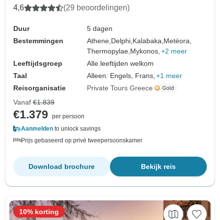
4,6
(29 beoordelingen)
Duur
5 dagen
Bestemmingen
Athene,
Delphi,
Kalabaka,
Metéora,
Thermopylae,
Mykonos,
+2 meer
Leeftijdsgroep
Alle leeftijden welkom
Taal
Alleen: Engels, Frans,
+1 meer
Reisorganisatie
Private Tours Greece
Vanaf
€1.839
€1.379
per persoon
Aanmelden
to unlock savings
Prijs gebaseerd op privé tweepersoonskamer
Download brochure
Bekijk reis
10% korting