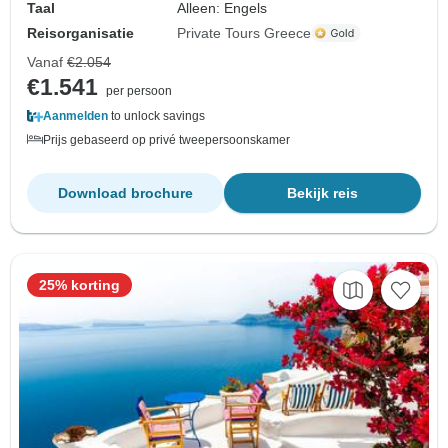
Taal
Alleen: Engels
Reisorganisatie
Private Tours Greece
Vanaf
€2.054
€1.541
per persoon
Aanmelden
to unlock savings
Prijs gebaseerd op privé tweepersoonskamer
Download brochure
Bekijk reis
25% korting