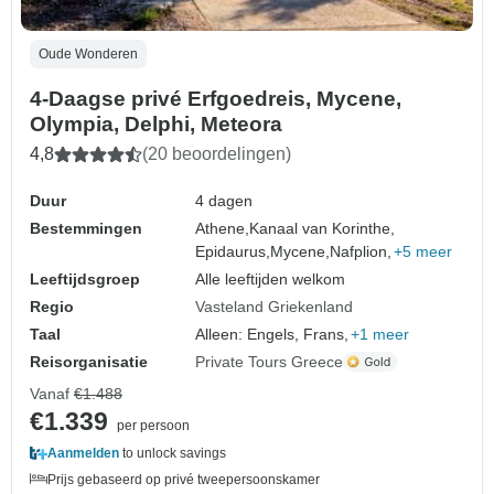
Oude Wonderen
4-Daagse privé Erfgoedreis, Mycene,
Olympia, Delphi, Meteora
4,8
(20 beoordelingen)
Duur
4 dagen
Bestemmingen
Athene,
Kanaal van Korinthe,
Epidaurus,
Mycene,
Nafplion,
+5 meer
Leeftijdsgroep
Alle leeftijden welkom
Regio
Vasteland Griekenland
Taal
Alleen: Engels, Frans,
+1 meer
Reisorganisatie
Private Tours Greece
Vanaf
€1.488
€1.339
per persoon
Aanmelden
to unlock savings
Prijs gebaseerd op privé tweepersoonskamer