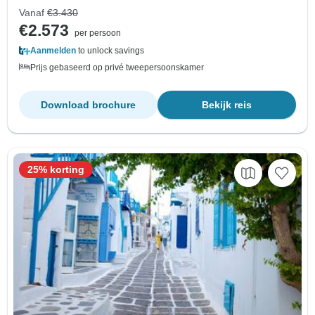
Vanaf
€3.430
€2.573
per persoon
Aanmelden
to unlock savings
Prijs gebaseerd op privé tweepersoonskamer
Download brochure
Bekijk reis
25% korting