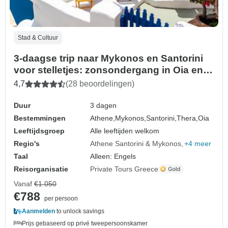
Stad & Cultuur
3-daagse trip naar Mykonos en Santorini
voor stelletjes: zonsondergang in Oia en
Little Venice
4,7
(28 beoordelingen)
Duur
3 dagen
Bestemmingen
Athene,
Mykonos,
Santorini,
Thera,
Oia
Leeftijdsgroep
Alle leeftijden welkom
Regio's
Athene Santorini & Mykonos
+4 meer
Taal
Alleen: Engels
Reisorganisatie
Private Tours Greece
Vanaf
€1.050
€788
per persoon
Aanmelden
to unlock savings
Prijs gebaseerd op privé tweepersoonskamer