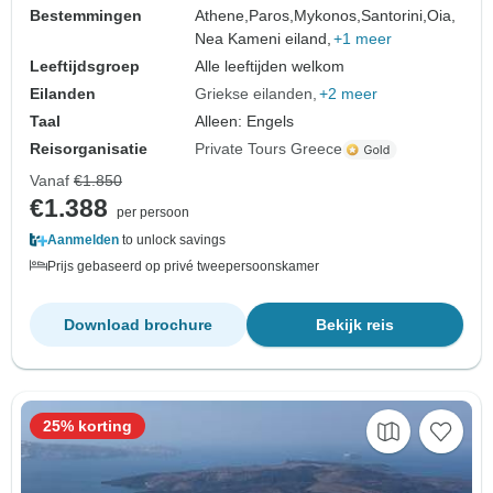
Bestemmingen
Athene,
Paros,
Mykonos,
Santorini,
Oia,
Nea Kameni eiland,
+1 meer
Leeftijdsgroep
Alle leeftijden welkom
Eilanden
Griekse eilanden
+2 meer
Taal
Alleen: Engels
Reisorganisatie
Private Tours Greece
Vanaf
€1.850
€1.388
per persoon
Aanmelden
to unlock savings
Prijs gebaseerd op privé tweepersoonskamer
Download brochure
Bekijk reis
25% korting