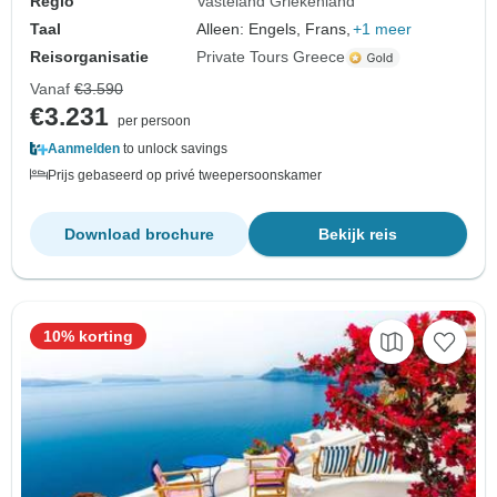
Regio
Vasteland Griekenland
Taal
Alleen: Engels, Frans,
+1 meer
Reisorganisatie
Private Tours Greece
Vanaf
€3.590
€3.231
per persoon
Aanmelden
to unlock savings
Prijs gebaseerd op privé tweepersoonskamer
Download brochure
Bekijk reis
10% korting