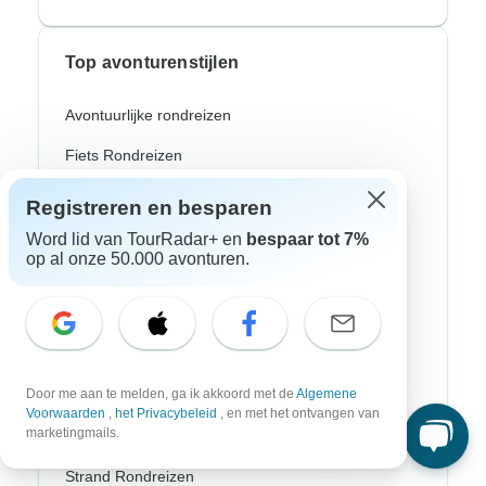
Top avonturenstijlen
Avontuurlijke rondreizen
Fiets Rondreizen
Noorderlicht
Registreren en besparen
Riviercruises
Word lid van TourRadar+ en
bespaar tot 7%
op al onze 50.000 avonturen.
Afrika Safari
Wandeltochten
Culturele Rondreizen
Door me aan te melden, ga ik akkoord met de
Algemene
Bus Rondreizen
Voorwaarden
,
het Privacybeleid
, en met het ontvangen van
marketingmails.
Trein / Spoor Reizen
Strand Rondreizen