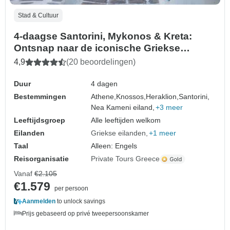
Stad & Cultuur
4-daagse Santorini, Mykonos & Kreta:
Ontsnap naar de iconische Griekse
eilanden
4,9
(20 beoordelingen)
Duur
4 dagen
Bestemmingen
Athene,
Knossos,
Heraklion,
Santorini,
Nea Kameni eiland,
+3 meer
Leeftijdsgroep
Alle leeftijden welkom
Eilanden
Griekse eilanden
+1 meer
Taal
Alleen: Engels
Reisorganisatie
Private Tours Greece
Vanaf
€2.105
€1.579
per persoon
Aanmelden
to unlock savings
Prijs gebaseerd op privé tweepersoonskamer