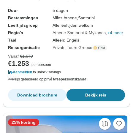
Duur
5 dagen
Bestemmingen
Milos,
Athene,
Santorini
Leeftijdsgroep
Alle leeftijden welkom
Regio's
Athene Santorini & Mykonos
+4 meer
Taal
Alleen: Engels
Reisorganisatie
Private Tours Greece
Vanaf
€1.670
€1.253
per persoon
Aanmelden
to unlock savings
Prijs gebaseerd op privé tweepersoonskamer
Download brochure
Bekijk reis
25% korting