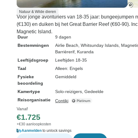
Natuur & Wilde dieren
Voor jonge avonturiers van 18-35 jaar: bungeejumpen m
(€130) en duiken bij het Great Barrier Reef (€60-90). 
Magnetic Island.
Duur
9 dagen
Bestemmingen
Airlie Beach
, Whitsunday Islands
, Magneti
Barrièrerif
, Kuranda
Leeftijdsgroep
Leeftijden 18-35
Taal
Alleen: Engels
Fysieke
Gemiddeld
beoordeling
Kamertype
Solo-reizigers, Gedeelde
Reisorganisatie
Contiki
Vanaf
€1.725
+€30 aanloopkosten
Aanmelden
to unlock savings