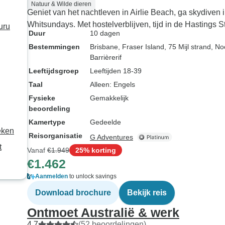
Natuur & Wilde dieren
Geniet van het nachtleven in Airlie Beach, ga skydiven 
Whitsundays. Met hostelverblijven, tijd in de Hastings S
uru
Duur
10 dagen
Bestemmingen
Brisbane
, Fraser Island
, 75 Mijl strand
, No
Barrièrerif
Leeftijdsgroep
Leeftijden 18-39
Taal
Alleen: Engels
Fysieke
Gemakkelijk
beoordeling
Kamertype
Gedeelde
eken
Reisorganisatie
G Adventures
t
Vanaf
€1.949
25% korting
€1.462
Aanmelden
to unlock savings
Download brochure
Bekijk reis
Ontmoet Australië & werk
4,7
(52 beoordelingen)