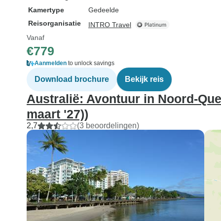
Kamertype
Gedeelde
Reisorganisatie
INTRO Travel
Vanaf
€779
Aanmelden
to unlock savings
Download brochure
Bekijk reis
Australië: Avontuur in Noord-Quee
maart '27))
2,7
(3 beoordelingen)