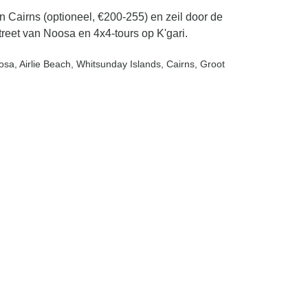
in Cairns (optioneel, €200-255) en zeil door de
treet van Noosa en 4x4-tours op K'gari.
osa
, Airlie Beach
, Whitsunday Islands
, Cairns
, Groot