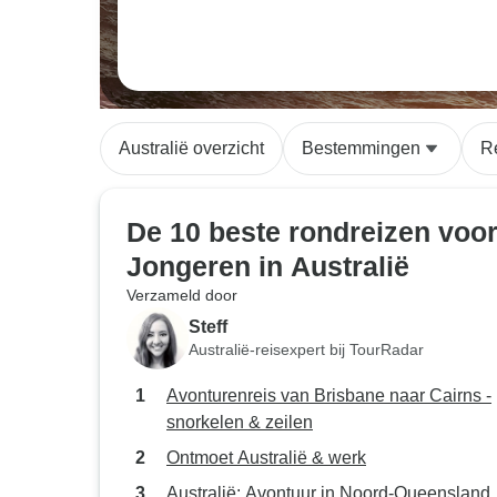
Australië overzicht
Bestemmingen
R
De 10 beste rondreizen voo
Jongeren in Australië
Verzameld door
Steff
Australië-reisexpert bij TourRadar
Avonturenreis van Brisbane naar Cairns -
snorkelen & zeilen
Ontmoet Australië & werk
Australië: Avontuur in Noord-Queensland