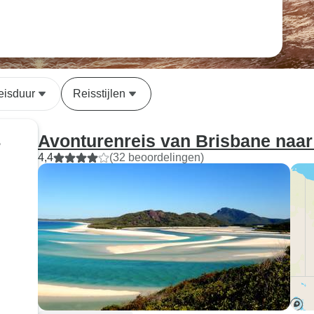
eisduur
Reisstijlen
Avonturenreis van Brisbane naar 
r
4,4
(32 beoordelingen)