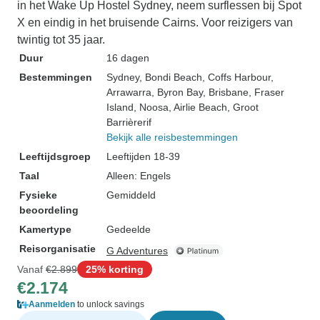
in het Wake Up Hostel Sydney, neem surflessen bij Spot
X en eindig in het bruisende Cairns. Voor reizigers van
twintig tot 35 jaar.
Duur
16 dagen
Bestemmingen
Sydney
, Bondi Beach
, Coffs Harbour
,
Arrawarra
, Byron Bay
, Brisbane
, Fraser
Island
, Noosa
, Airlie Beach
, Groot
Barrièrerif
Bekijk alle reisbestemmingen
Leeftijdsgroep
Leeftijden 18-39
Taal
Alleen: Engels
Fysieke
Gemiddeld
beoordeling
Kamertype
Gedeelde
Reisorganisatie
G Adventures
Vanaf
€2.899
25% korting
€2.174
Aanmelden
to unlock savings