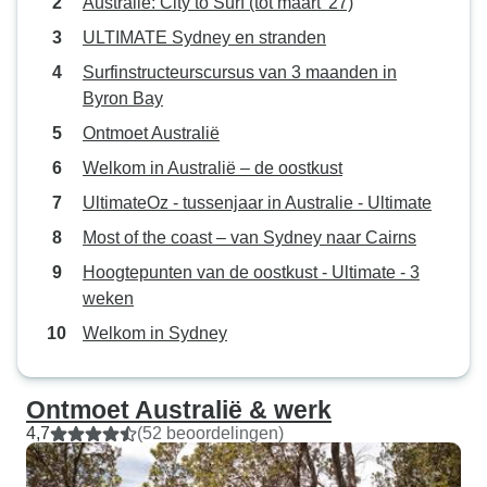
Australië: City to Surf (tot maart '27)
ULTIMATE Sydney en stranden
Surfinstructeurscursus van 3 maanden in
Byron Bay
Ontmoet Australië
Welkom in Australië – de oostkust
UltimateOz - tussenjaar in Australie - Ultimate
Most of the coast – van Sydney naar Cairns
Hoogtepunten van de oostkust - Ultimate - 3
weken
Welkom in Sydney
Ontmoet Australië & werk
4,7
(52 beoordelingen)