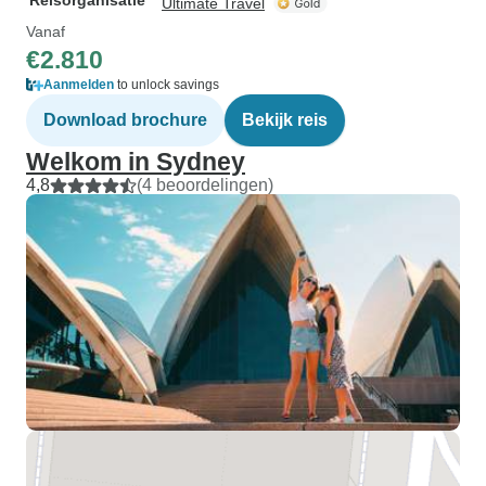
Reisorganisatie
Ultimate Travel
Vanaf
€2.810
Aanmelden
to unlock savings
Download brochure
Bekijk reis
Welkom in Sydney
4,8
(4 beoordelingen)