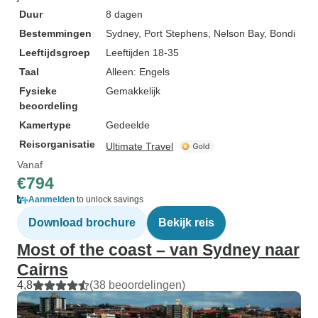
Duur
8 dagen
Bestemmingen
Sydney
, Port Stephens
, Nelson Bay
, Bondi
Leeftijdsgroep
Leeftijden 18-35
Taal
Alleen: Engels
Fysieke
Gemakkelijk
beoordeling
Kamertype
Gedeelde
Reisorganisatie
Ultimate Travel
Vanaf
€794
Aanmelden
to unlock savings
Download brochure
Bekijk reis
Most of the coast – van Sydney naar
Cairns
4,8
(38 beoordelingen)