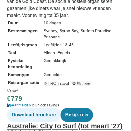
van de Gold Coast. De sociale hostels organiseren
gezamenlijke diners waar je snel nieuwe vrienden
maakt. Voor twintig tot 35 jaar.
Duur
10 dagen
Bestemmingen
Sydney
, Byron Bay
, Surfers Paradise
,
Brisbane
Leeftijdsgroep
Leeftijden 18-45
Taal
Alleen: Engels
Fysieke
Gemakkelijk
beoordeling
Kamertype
Gedeelde
Reisorganisatie
INTRO Travel
Vanaf
€779
Aanmelden
to unlock savings
Download brochure
Bekijk reis
Australië: City to Surf (tot maart '27)