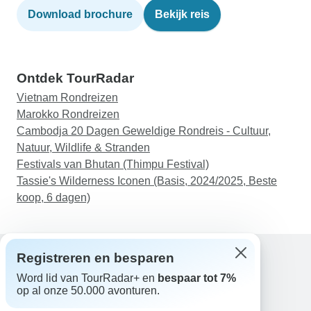
Download brochure
Bekijk reis
Ontdek TourRadar
Vietnam Rondreizen
Marokko Rondreizen
Cambodja 20 Dagen Geweldige Rondreis - Cultuur,
Natuur, Wildlife & Stranden
Festivals van Bhutan (Thimpu Festival)
Tassie's Wilderness Iconen (Basis, 2024/2025, Beste
koop, 6 dagen)
Registreren en besparen
Word lid van TourRadar+ en
bespaar tot 7%
Hulp
op al onze 50.000 avonturen.
Neem contact met ons op
Nederland +31 858 881 876