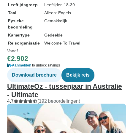
Leeftijdsgroep
Leeftijden 18-39
Taal
Alleen: Engels
Fysieke
Gemakkelijk
beoordeling
Kamertype
Gedeelde
Reisorganisatie
Welcome To Travel
Vanaf
€2.902
Aanmelden
to unlock savings
Download brochure
Bekijk reis
UltimateOz - tussenjaar in Australie
- Ultimate
4,7
(192 beoordelingen)