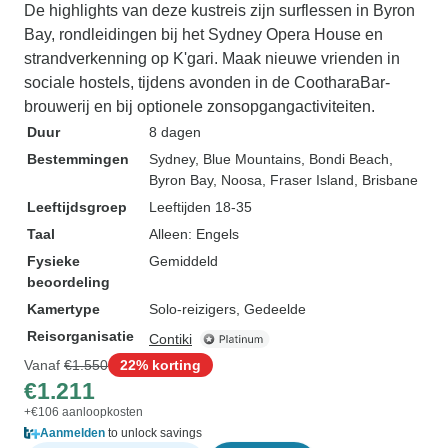
De highlights van deze kustreis zijn surflessen in Byron
Bay, rondleidingen bij het Sydney Opera House en
strandverkenning op K'gari. Maak nieuwe vrienden in
sociale hostels, tijdens avonden in de CootharaBar-
brouwerij en bij optionele zonsopgangactiviteiten.
Duur
8 dagen
Bestemmingen
Sydney
, Blue Mountains
, Bondi Beach
,
Byron Bay
, Noosa
, Fraser Island
, Brisbane
Leeftijdsgroep
Leeftijden 18-35
Taal
Alleen: Engels
Fysieke
Gemiddeld
beoordeling
Kamertype
Solo-reizigers, Gedeelde
Reisorganisatie
Contiki
Vanaf
€1.550
22% korting
€1.211
+€106 aanloopkosten
Aanmelden
to unlock savings