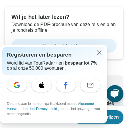
Wil je het later lezen?
Download de PDF-brochure van deze reis en plan
je rondreis offline
Download brochure
Registreren en besparen
Word lid van TourRadar+ en
bespaar tot 7%
op al onze 50.000 avonturen.
Waarom via TourRadar boeken?
Flexibele betalingsmogelijkheden
Betrouwbare en geverifieerde reisorganisaties
Door me aan te melden, ga ik akkoord met de
Algemene
Voorwaarden
,
het Privacybeleid
, en met het ontvangen van
Beoordeeld als uitstekend op
Vanaf
€1.550
marketingmails.
Reisdata & prijzen
€
1.211
Beste prijsgarantie
per persoon
Unlock exclusive TourRadar+ member savings