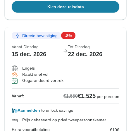
Kies deze reisdata
Directe bevestiging
-8%
Vanaf Dinsdag
Tot Dinsdag
15 dec. 2026
22 dec. 2026
Engels
Raakt snel vol
Gegarandeerd vertrek
€1.525
€1.650
Vanaf:
per persoon
Aanmelden
to unlock savings
Prijs gebaseerd op privé tweepersoonskamer
Extra vooruitbetaling
€106