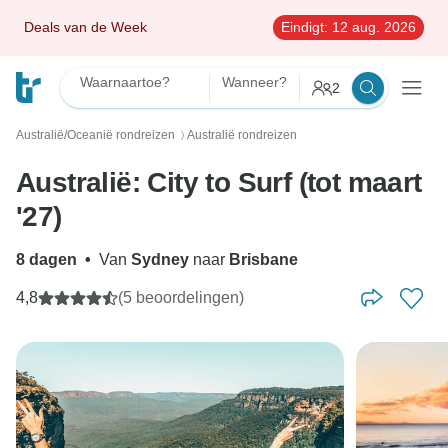
Deals van de Week
Eindigt:
12 aug. 2026
Waarnaartoe?
Wanneer?
2
Australië/Oceanië rondreizen
Australië rondreizen
〉
Australië: City to Surf (tot maart
'27)
8 dagen
•
Van
Sydney
naar
Brisbane
4,8
(5 beoordelingen)