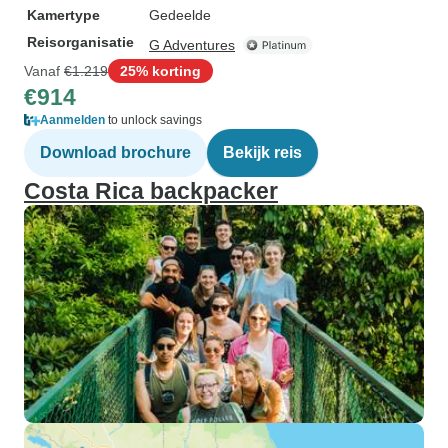
Kamertype
Gedeelde
Reisorganisatie
G Adventures
Vanaf
€1.219
25% korting
€914
Aanmelden
to unlock savings
Download brochure
Bekijk reis
Costa Rica backpacker