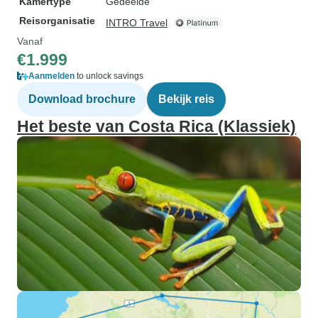
Kamertype
Gedeelde
Reisorganisatie
INTRO Travel
Vanaf
€1.999
Aanmelden
to unlock savings
Download brochure
Bekijk reis
Het beste van Costa Rica (Klassiek)