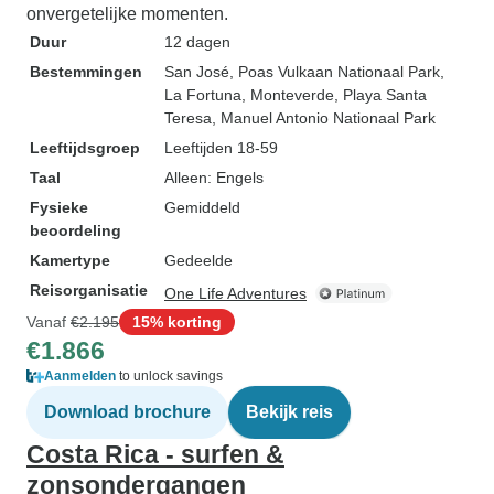
onvergetelijke momenten.
Duur
12 dagen
Bestemmingen
San José
, Poas Vulkaan Nationaal Park
,
La Fortuna
, Monteverde
, Playa Santa
Teresa
, Manuel Antonio Nationaal Park
Leeftijdsgroep
Leeftijden 18-59
Taal
Alleen: Engels
Fysieke
Gemiddeld
beoordeling
Kamertype
Gedeelde
Reisorganisatie
One Life Adventures
Vanaf
€2.195
15% korting
€1.866
Aanmelden
to unlock savings
Download brochure
Bekijk reis
Costa Rica - surfen &
zonsondergangen