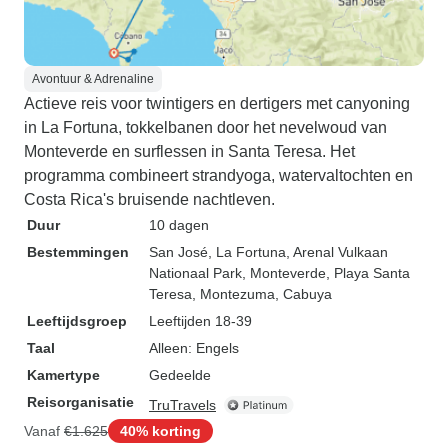
Avontuur & Adrenaline
Actieve reis voor twintigers en dertigers met canyoning
in La Fortuna, tokkelbanen door het nevelwoud van
Monteverde en surflessen in Santa Teresa. Het
programma combineert strandyoga, watervaltochten en
Costa Rica's bruisende nachtleven.
Duur
10 dagen
Bestemmingen
San José
, La Fortuna
, Arenal Vulkaan
Nationaal Park
, Monteverde
, Playa Santa
Teresa
, Montezuma
, Cabuya
Leeftijdsgroep
Leeftijden 18-39
Taal
Alleen: Engels
Kamertype
Gedeelde
Reisorganisatie
TruTravels
Vanaf
€1.625
40% korting