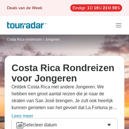
Deals van de Week
Eindigt:
1
D
19
U
21
M
58
S
Costa Rica-rondreizen
/
Jongeren
Costa Rica Rondreizen
voor Jongeren
Ontdek Costa Rica met andere Jongeren. We
hebben een groot aantal reizen die je naar de
straten van San José brengen. Je zult ook heerlijk
kunnen genieten van het gevoel dat La Fortuna je
geeft.
Lees meer
Selecteer datum