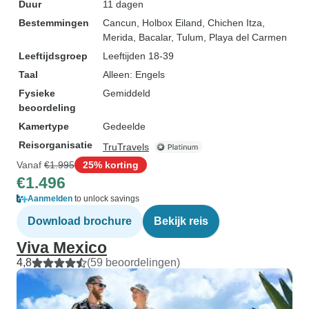
Duur
11 dagen
Bestemmingen
Cancun
, Holbox Eiland
, Chichen Itza
,
Merida
, Bacalar
, Tulum
, Playa del Carmen
Leeftijdsgroep
Leeftijden 18-39
Taal
Alleen: Engels
Fysieke
Gemiddeld
beoordeling
Kamertype
Gedeelde
Reisorganisatie
TruTravels
Vanaf
€1.995
25% korting
€1.496
Aanmelden
to unlock savings
Download brochure
Bekijk reis
Viva Mexico
4,8
(59 beoordelingen)