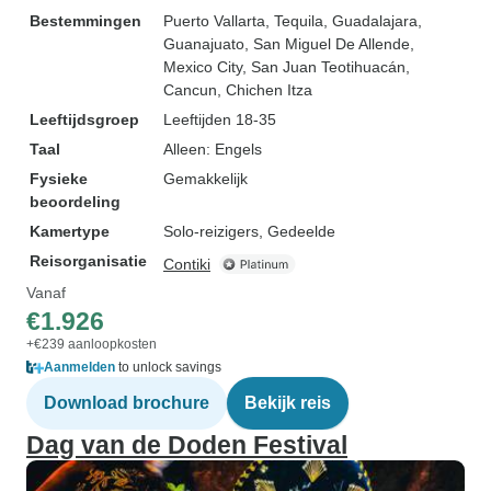
Bestemmingen
Puerto Vallarta
, Tequila
, Guadalajara
,
Guanajuato
, San Miguel De Allende
,
Mexico City
, San Juan Teotihuacán
,
Cancun
, Chichen Itza
Leeftijdsgroep
Leeftijden 18-35
Taal
Alleen: Engels
Fysieke
Gemakkelijk
beoordeling
Kamertype
Solo-reizigers, Gedeelde
Reisorganisatie
Contiki
Vanaf
€1.926
+€239 aanloopkosten
Aanmelden
to unlock savings
Download brochure
Bekijk reis
Dag van de Doden Festival