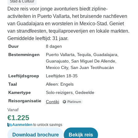
Stad & Cultuur
Deze reis voor jonge avonturiers biedt zipline-
activiteiten in Puerto Vallarta, het bruisende nachtleven
van Guadalajara en worstelen in Mexico-Stad. Geniet
van strandfeesten, tequilaproeverijen en lokale markten.
Gemiddelde leeftijd: 31 jaar.
Duur
8 dagen
Bestemmingen
Puerto Vallarta
, Tequila
, Guadalajara
,
Guanajuato
, San Miguel De Allende
,
Mexico City
, San Juan Teotihuacán
Leeftijdsgroep
Leeftijden 18-35
Taal
Alleen: Engels
Kamertype
Solo-reizigers, Gedeelde
Reisorganisatie
Contiki
Vanaf
€1.225
Aanmelden
to unlock savings
Download brochure
Bekijk reis