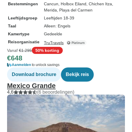
Bestemmingen
Cancun
, Holbox Eiland
, Chichen Itza
,
Merida
, Playa del Carmen
Leeftijdsgroep
Leeftijden 18-39
Taal
Alleen: Engels
Kamertype
Gedeelde
Reisorganisatie
TruTravels
Vanaf
€1.295
50% korting
€648
Aanmelden
to unlock savings
Download brochure
Bekijk reis
Mexico Grande
4,6
(6 beoordelingen)