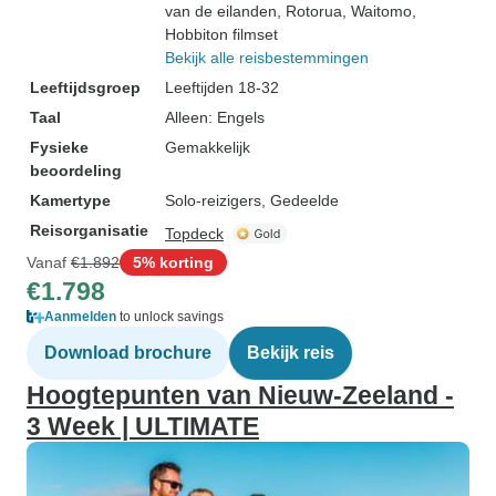
van de eilanden
, Rotorua
, Waitomo
,
Hobbiton filmset
Bekijk alle reisbestemmingen
Leeftijdsgroep
Leeftijden 18-32
Taal
Alleen: Engels
Fysieke
Gemakkelijk
beoordeling
Kamertype
Solo-reizigers, Gedeelde
Reisorganisatie
Topdeck
Vanaf
€1.892
5% korting
€1.798
Aanmelden
to unlock savings
Download brochure
Bekijk reis
Hoogtepunten van Nieuw-Zeeland -
3 Week | ULTIMATE