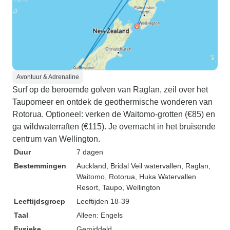
Avontuur & Adrenaline
Surf op de beroemde golven van Raglan, zeil over het
Taupomeer en ontdek de geothermische wonderen van
Rotorua. Optioneel: verken de Waitomo-grotten (€85) en
ga wildwaterraften (€115). Je overnacht in het bruisende
centrum van Wellington.
Duur
7 dagen
Bestemmingen
Auckland
, Bridal Veil watervallen
, Raglan
,
Waitomo
, Rotorua
, Huka Watervallen
Resort
, Taupo
, Wellington
Leeftijdsgroep
Leeftijden 18-39
Taal
Alleen: Engels
Fysieke
Gemiddeld