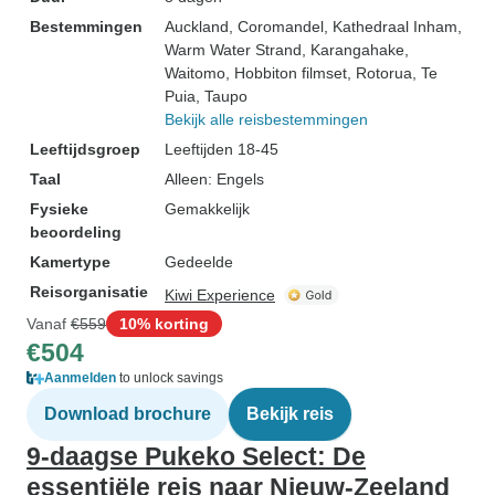
Bestemmingen
Auckland
, Coromandel
, Kathedraal Inham
,
Warm Water Strand
, Karangahake
,
Waitomo
, Hobbiton filmset
, Rotorua
, Te
Puia
, Taupo
Bekijk alle reisbestemmingen
Leeftijdsgroep
Leeftijden 18-45
Taal
Alleen: Engels
Fysieke
Gemakkelijk
beoordeling
Kamertype
Gedeelde
Reisorganisatie
Kiwi Experience
Vanaf
€559
10% korting
€504
Aanmelden
to unlock savings
Download brochure
Bekijk reis
9-daagse Pukeko Select: De
essentiële reis naar Nieuw-Zeeland