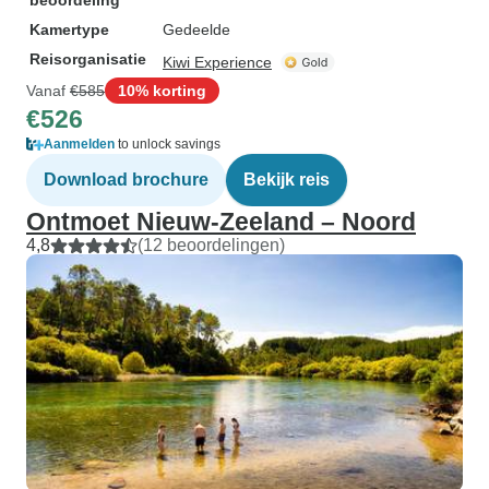
beoordeling
Kamertype
Gedeelde
Reisorganisatie
Kiwi Experience
Vanaf
€585
10% korting
€526
Aanmelden
to unlock savings
Download brochure
Bekijk reis
Ontmoet Nieuw-Zeeland – Noord
4,8
(12 beoordelingen)