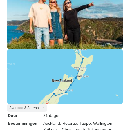
Avontuur & Adrenaline
Duur
21 dagen
Bestemmingen
Auckland
, Rotorua
, Taupo
, Wellington
,
Kaikoura
, Christchurch
, Tekapo meer
,