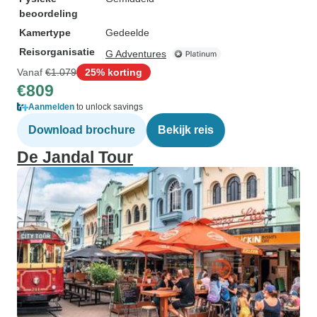
beoordeling
Kamertype
Gedeelde
Reisorganisatie
G Adventures
Vanaf
€1.079
25% korting
€809
Aanmelden
to unlock savings
Download brochure
Bekijk reis
De Jandal Tour