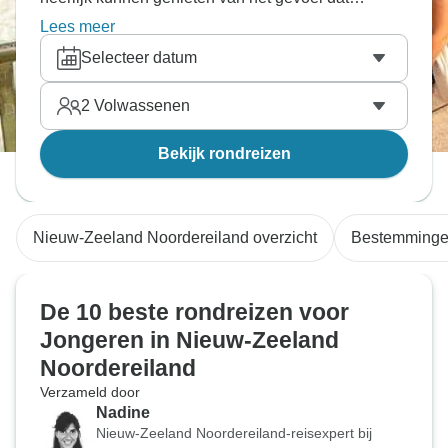
Rotorua je geeft.
Lees meer
Selecteer datum
2
Volwassenen
Bekijk rondreizen
Nieuw-Zeeland Noordereiland overzicht
Bestemming
De 10 beste rondreizen voor
Jongeren in Nieuw-Zeeland
Noordereiland
Verzameld door
Nadine
Nieuw-Zeeland Noordereiland-reisexpert bij