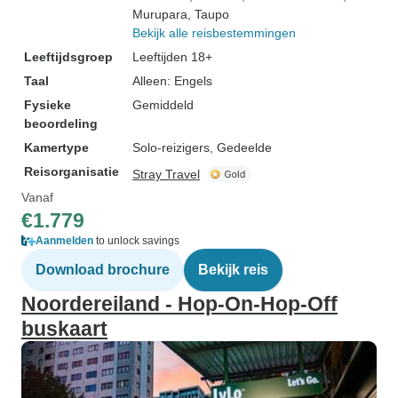
Murupara
, Taupo
Bekijk alle reisbestemmingen
Leeftijdsgroep
Leeftijden 18+
Taal
Alleen: Engels
Fysieke
Gemiddeld
beoordeling
Kamertype
Solo-reizigers, Gedeelde
Reisorganisatie
Stray Travel
Vanaf
€1.779
Aanmelden
to unlock savings
Download brochure
Bekijk reis
Noordereiland - Hop-On-Hop-Off
buskaart