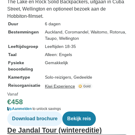
The Lake en Rock Solid Backpackers, uitgaan in Cuba
Street, Wellington en optioneel bezoek aan de
Hobbiton-filmset.
Duur
6 dagen
Bestemmingen
Auckland
, Coromandel
, Waitomo
, Rotorua
,
Taupo
, Wellington
Leeftijdsgroep
Leeftijden 18-35
Taal
Alleen: Engels
Fysieke
Gemakkelijk
beoordeling
Kamertype
Solo-reizigers, Gedeelde
Reisorganisatie
Kiwi Experience
Vanaf
€458
Aanmelden
to unlock savings
Download brochure
Bekijk reis
De Jandal Tour (wintereditie)