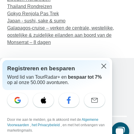
Thailand Rondreizen
Gokyo Renjola Pas Trek
Japan - sushi, sake & sumo
Galapagos-cruise – verken de centrale, westelijke,
oostelijke & zuidelijke eilanden aan boord van de
Monserrat – 8 dagen
Registreren en besparen
Word lid van TourRadar+ en
bespaar tot 7%
Hulp
op al onze 50.000 avonturen.
Neem contact met ons op
Nederland +31 858 881 876
E-mail: support@tourradar.com
Taal selecteren
EN
DE
ES
FR
NL
Copyright © TourRadar. Alle rechten voorbehouden.
Door me aan te melden, ga ik akkoord met de
Algemene
Juridische kennisgeving
Voorwaarden
,
het Privacybeleid
Privacybeleid
, en met het ontvangen van
Cookies
marketingmails.