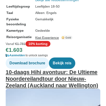
Bekijk alle reisbestemmingen
Leeftijdsgroep
Leeftijden 18-50
Taal
Alleen: Engels
Fysieke
Gemakkelijk
beoordeling
Kamertype
Gedeelde
Reisorganisatie
Kiwi Experience
Vanaf
€1.781
10% korting
€1.603
Aanmelden
to unlock savings
Download brochure
Bekijk reis
10-daags Hihi avontuur: De Ultieme
Noordereilandtour door Nieuw-
Zeeland (Auckland naar Wellington)