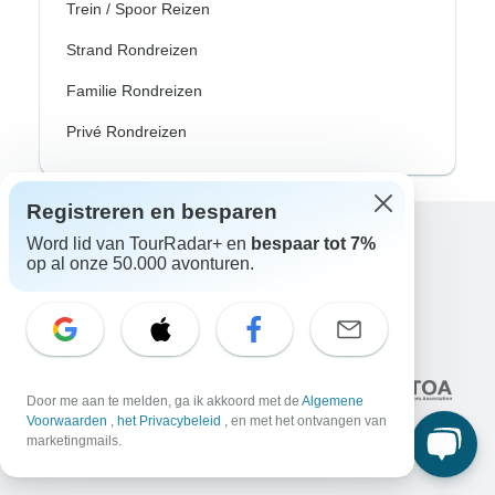
Trein / Spoor Reizen
Strand Rondreizen
Familie Rondreizen
Privé Rondreizen
Registreren en besparen
Word lid van TourRadar+ en
bespaar tot 7%
Excellent
op al onze 50.000 avonturen.
10.000+
reviews op
Geassocieerd met
Door me aan te melden, ga ik akkoord met de
Algemene
Voorwaarden
,
het Privacybeleid
, en met het ontvangen van
marketingmails.