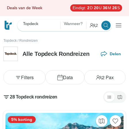
Deals van de Week
Eindigt:
2
D
20
U
36
M
24
S
Topdeck
Wanneer?
2
Topdeck
/
Rondreizen
Alle Topdeck Rondreizen
Delen
Filters
Data
2
Pax
28 Topdeck rondreizen
5% korting