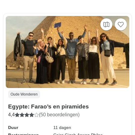
Oude Wonderen
Egypte: Farao’s en piramides
4,4
(50 beoordelingen)
Duur
11 dagen
Bestemmingen
Cairo,
Gizeh,
Aswan,
Philae,