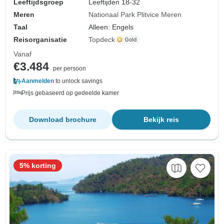
Leeftijdsgroep
Leeftijden 18-32
Meren
Nationaal Park Plitvice Meren
Taal
Alleen: Engels
Reisorganisatie
Topdeck
Vanaf
€3.484
per persoon
Aanmelden
to unlock savings
Prijs gebaseerd op gedeelde kamer
Download brochure
Bekijk reis
5% korting