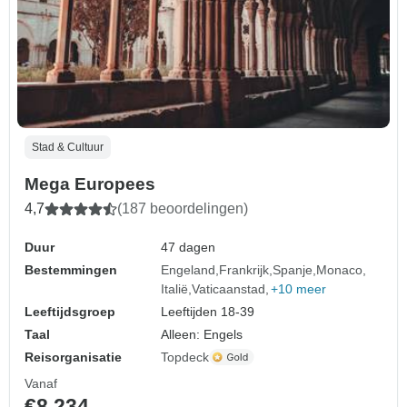
Stad & Cultuur
Mega Europees
4,7
(187 beoordelingen)
Duur
47 dagen
Bestemmingen
Engeland
Frankrijk
Spanje
Monaco
Italië
Vaticaanstad
+10 meer
Leeftijdsgroep
Leeftijden 18-39
Taal
Alleen: Engels
Reisorganisatie
Topdeck
Vanaf
€8.234