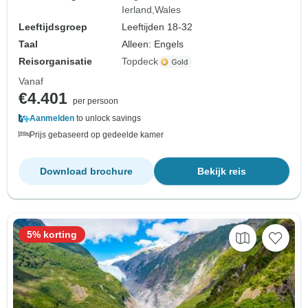
Ierland
Wales
Leeftijdsgroep
Leeftijden 18-32
Taal
Alleen: Engels
Reisorganisatie
Topdeck
Vanaf
€4.401
per persoon
Aanmelden
to unlock savings
Prijs gebaseerd op gedeelde kamer
Download brochure
Bekijk reis
5% korting