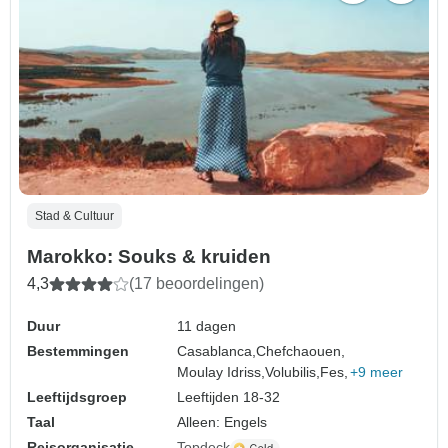
Stad & Cultuur
Marokko: Souks & kruiden
4,3
(17 beoordelingen)
Duur
11 dagen
Bestemmingen
Casablanca,
Chefchaouen,
Moulay Idriss,
Volubilis,
Fes,
+9 meer
Leeftijdsgroep
Leeftijden 18-32
Taal
Alleen: Engels
Reisorganisatie
Topdeck