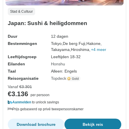
Stad & Cultuur
Japan: Sushi & heiligdommen
Duur
12 dagen
Bestemmingen
Tokyo,
De berg Fuji,
Hakone,
Takayama,
Hiroshima,
+4 meer
Leeftijdsgroep
Leeftijden 18-32
Eilanden
Honshu
Taal
Alleen: Engels
Reisorganisatie
Topdeck
Vanaf
€3.301
€3.136
per persoon
Aanmelden
to unlock savings
Prijs gebaseerd op privé tweepersoonskamer
Download brochure
Bekijk reis