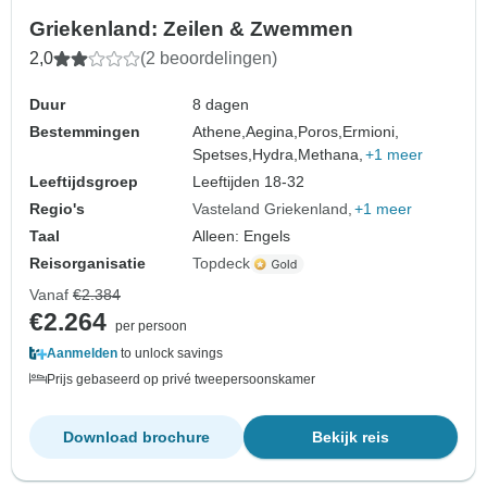
Griekenland: Zeilen & Zwemmen
2,0
(2 beoordelingen)
Duur
8 dagen
Bestemmingen
Athene,
Aegina,
Poros,
Ermioni,
Spetses,
Hydra,
Methana,
+1 meer
Leeftijdsgroep
Leeftijden 18-32
Regio's
Vasteland Griekenland
+1 meer
Taal
Alleen: Engels
Reisorganisatie
Topdeck
Vanaf
€2.384
€2.264
per persoon
Aanmelden
to unlock savings
Prijs gebaseerd op privé tweepersoonskamer
Download brochure
Bekijk reis