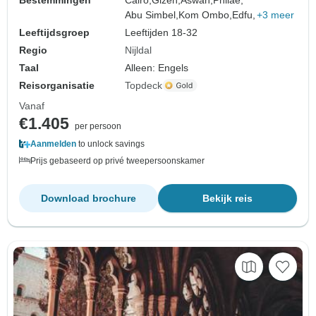
Abu Simbel,
Kom Ombo,
Edfu,
+3 meer
Leeftijdsgroep
Leeftijden 18-32
Regio
Nijldal
Taal
Alleen: Engels
Reisorganisatie
Topdeck
Vanaf
€1.405
per persoon
Aanmelden
to unlock savings
Prijs gebaseerd op privé tweepersoonskamer
Download brochure
Bekijk reis