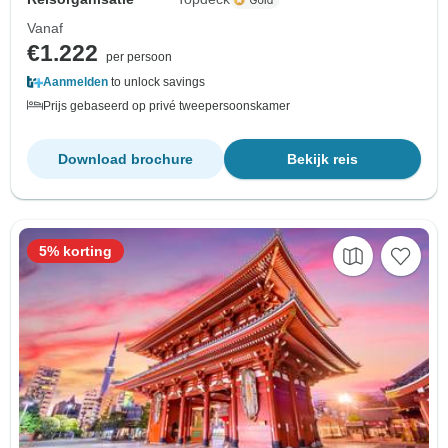
Vanaf
€1.222
per persoon
Aanmelden
to unlock savings
Prijs gebaseerd op privé tweepersoonskamer
Download brochure
Bekijk reis
5% korting