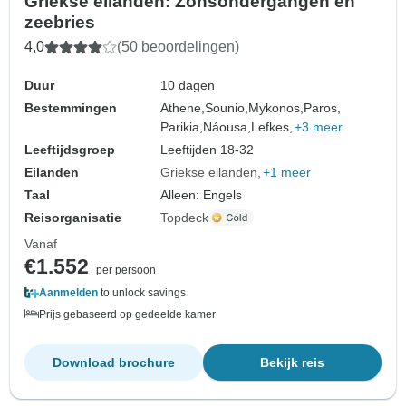
Griekse eilanden: Zonsondergangen en
zeebries
4,0
(50 beoordelingen)
Duur
10 dagen
Bestemmingen
Athene,
Sounio,
Mykonos,
Paros,
Parikia,
Náousa,
Lefkes,
+3 meer
Leeftijdsgroep
Leeftijden 18-32
Eilanden
Griekse eilanden
+1 meer
Taal
Alleen: Engels
Reisorganisatie
Topdeck
Vanaf
€1.552
per persoon
Aanmelden
to unlock savings
Prijs gebaseerd op gedeelde kamer
Download brochure
Bekijk reis