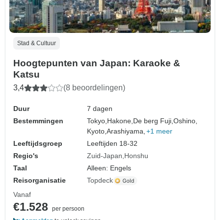
Stad & Cultuur
Hoogtepunten van Japan: Karaoke &
Katsu
3,4
(8 beoordelingen)
Duur
7 dagen
Bestemmingen
Tokyo,
Hakone,
De berg Fuji,
Oshino,
Kyoto,
Arashiyama,
+1 meer
Leeftijdsgroep
Leeftijden 18-32
Regio's
Zuid-Japan
Honshu
Taal
Alleen: Engels
Reisorganisatie
Topdeck
Vanaf
€1.528
per persoon