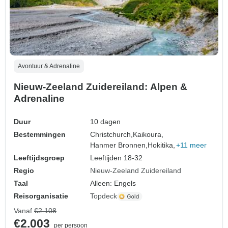
Avontuur & Adrenaline
Nieuw-Zeeland Zuidereiland: Alpen &
Adrenaline
Duur
10 dagen
Bestemmingen
Christchurch,
Kaikoura,
Hanmer Bronnen,
Hokitika,
+11 meer
Leeftijdsgroep
Leeftijden 18-32
Regio
Nieuw-Zeeland Zuidereiland
Taal
Alleen: Engels
Reisorganisatie
Topdeck
Vanaf
€2.108
€2.003
per persoon