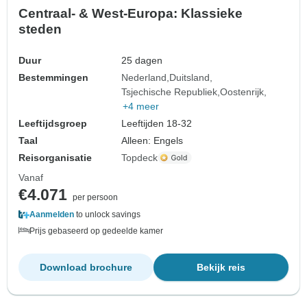
Centraal- & West-Europa: Klassieke
steden
Duur
25 dagen
Bestemmingen
Nederland
Duitsland
Tsjechische Republiek
Oostenrijk
+4 meer
Leeftijdsgroep
Leeftijden 18-32
Taal
Alleen: Engels
Reisorganisatie
Topdeck
Vanaf
€4.071
per persoon
Aanmelden
to unlock savings
Prijs gebaseerd op gedeelde kamer
Download brochure
Bekijk reis