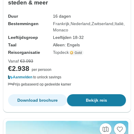
steden & meer
Duur
16 dagen
Bestemmingen
Frankrijk
Nederland
Zwitserland
Italië
Monaco
Leeftijdsgroep
Leeftijden 18-32
Taal
Alleen: Engels
Reisorganisatie
Topdeck
Vanaf
€3.093
€2.938
per persoon
Aanmelden
to unlock savings
Prijs gebaseerd op gedeelde kamer
Download brochure
Bekijk reis