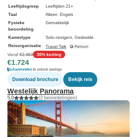
Leeftijdsgroep
Leeftijden 21+
Taal
Alleen: Engels
Fysieke
Gemakkelijk
beoordeling
Kamertype
Solo-reizigers, Gedeelde
Reisorganisatie
Travel Talk
Vanaf
€2.463
30% korting
€1.724
Aanmelden
to unlock savings
Download brochure
Bekijk reis
Westelijk Panorama
5,0
(2 beoordelingen)