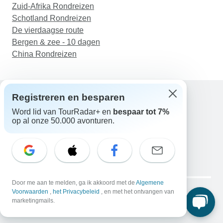
Zuid-Afrika Rondreizen
Schotland Rondreizen
De vierdaagse route
Bergen & zee - 10 dagen
China Rondreizen
Registreren en besparen
Word lid van TourRadar+ en
bespaar tot 7%
Hulp
op al onze 50.000 avonturen.
Neem contact met ons op
Nederland +31 858 881 876
E-mail: support@tourradar.com
Taal selecteren
EN
DE
ES
FR
NL
Copyright © TourRadar. Alle rechten voorbehouden.
Door me aan te melden, ga ik akkoord met de
Algemene
Juridische kennisgeving
Voorwaarden
,
het Privacybeleid
Privacybeleid
, en met het ontvangen van
Cookies
marketingmails.
Algemene voorwaarden