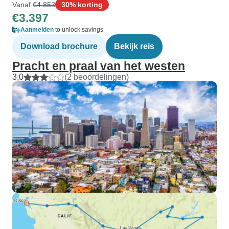
Vanaf
€4.853
30% korting
€3.397
Aanmelden
to unlock savings
Download brochure
Bekijk reis
Pracht en praal van het westen
3,0
(2 beoordelingen)