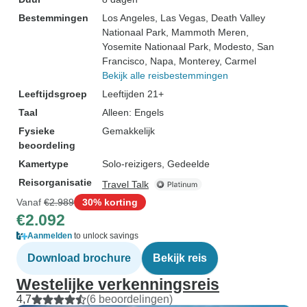
Bestemmingen
Los Angeles
, Las Vegas
, Death Valley
Nationaal Park
, Mammoth Meren
,
Yosemite Nationaal Park
, Modesto
, San
Francisco
, Napa
, Monterey
, Carmel
Bekijk alle reisbestemmingen
Leeftijdsgroep
Leeftijden 21+
Taal
Alleen: Engels
Fysieke
Gemakkelijk
beoordeling
Kamertype
Solo-reizigers, Gedeelde
Reisorganisatie
Travel Talk
Vanaf
€2.989
30% korting
€2.092
Aanmelden
to unlock savings
Download brochure
Bekijk reis
Westelijke verkenningsreis
4,7
(6 beoordelingen)