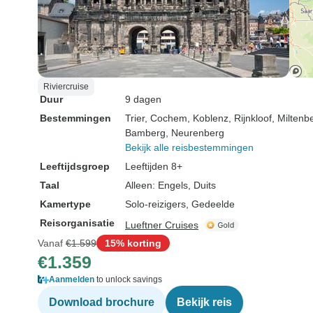
Riviercruise
Duur
9 dagen
Bestemmingen
Trier
, Cochem
, Koblenz
, Rijnkloof
, Miltenb
Bamberg
, Neurenberg
Bekijk alle reisbestemmingen
Leeftijdsgroep
Leeftijden 8+
Taal
Alleen: Engels, Duits
Kamertype
Solo-reizigers, Gedeelde
Reisorganisatie
Lueftner Cruises
Vanaf
€1.599
15% korting
€1.359
Aanmelden
to unlock savings
Download brochure
Bekijk reis