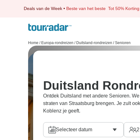
Deals van de Week
•
Beste van het beste
Tot 50% Korting
Home
/
Europa-rondreizen
/
Duitsland-rondreizen
/
Senioren
Duitsland Rondr
Ontdek Duitsland met andere Senioren. We h
straten van Straatsburg brengen. Je zult oo
Koblenz je geeft.
Selecteer datum
2