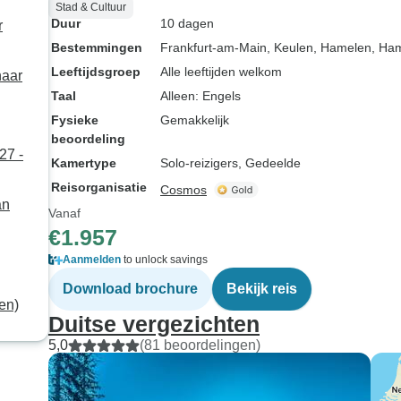
Stad & Cultuur
Duur
10 dagen
r
Bestemmingen
Frankfurt-am-Main
, Keulen
, Hamelen
, Ha
Leeftijdsgroep
Alle leeftijden welkom
naar
Taal
Alleen: Engels
Fysieke
Gemakkelijk
beoordeling
27 -
Kamertype
Solo-reizigers, Gedeelde
Reisorganisatie
Cosmos
an
Vanaf
€1.957
Aanmelden
to unlock savings
Download brochure
Bekijk reis
ain)
en)
Duitse vergezichten
5,0
(81 beoordelingen)