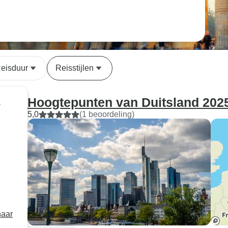
eisduur
Reisstijlen
Hoogtepunten van Duitsland 202
r
5,0
(1 beoordeling)
naar