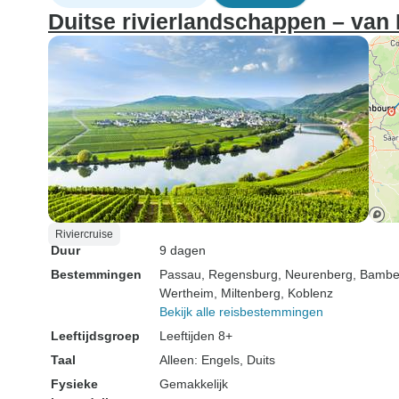
Duitse rivierlandschappen – van 
Riviercruise
Duur
9 dagen
Bestemmingen
Passau
, Regensburg
, Neurenberg
, Bambe
Wertheim
, Miltenberg
, Koblenz
Bekijk alle reisbestemmingen
Leeftijdsgroep
Leeftijden 8+
Taal
Alleen: Engels, Duits
Fysieke
Gemakkelijk