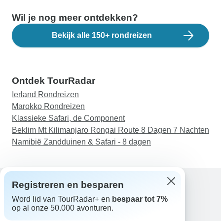
Wil je nog meer ontdekken?
Bekijk alle 150+ rondreizen
Ontdek TourRadar
Ierland Rondreizen
Marokko Rondreizen
Klassieke Safari, de Component
Beklim Mt Kilimanjaro Rongai Route 8 Dagen 7 Nachten
Namibië Zandduinen & Safari - 8 dagen
Registreren en besparen
Word lid van TourRadar+ en
bespaar tot 7%
Hulp
op al onze 50.000 avonturen.
Neem contact met ons op
Nederland +31 858 881 876