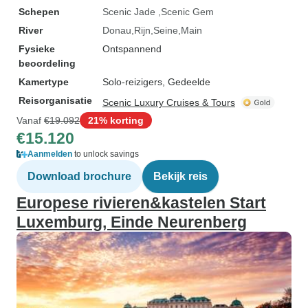
Schepen
Scenic Jade
Scenic Gem
River
Donau
Rijn
Seine
Main
Fysieke
Ontspannend
beoordeling
Kamertype
Solo-reizigers, Gedeelde
Reisorganisatie
Scenic Luxury Cruises & Tours
Vanaf
€19.092
21% korting
€15.120
Aanmelden
to unlock savings
Download brochure
Bekijk reis
Europese rivieren&kastelen Start
Luxemburg, Einde Neurenberg