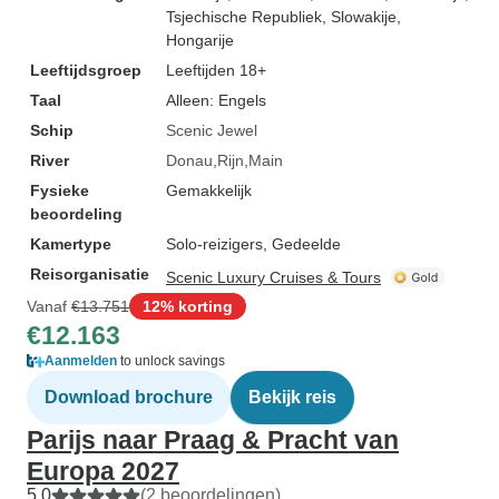
Tsjechische Republiek
, Slowakije
,
Hongarije
Leeftijdsgroep
Leeftijden 18+
Taal
Alleen: Engels
Schip
Scenic Jewel
River
Donau
Rijn
Main
Fysieke
Gemakkelijk
beoordeling
Kamertype
Solo-reizigers, Gedeelde
Reisorganisatie
Scenic Luxury Cruises & Tours
Vanaf
€13.751
12% korting
€12.163
Aanmelden
to unlock savings
Download brochure
Bekijk reis
Parijs naar Praag & Pracht van
Europa 2027
5,0
(2 beoordelingen)