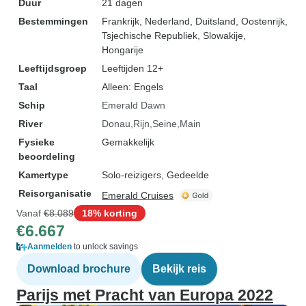
Duur
21 dagen
Bestemmingen
Frankrijk
, Nederland
, Duitsland
, Oostenrijk
,
Tsjechische Republiek
, Slowakije
,
Hongarije
Leeftijdsgroep
Leeftijden 12+
Taal
Alleen: Engels
Schip
Emerald Dawn
River
Donau
Rijn
Seine
Main
Fysieke
Gemakkelijk
beoordeling
Kamertype
Solo-reizigers, Gedeelde
Reisorganisatie
Emerald Cruises
Vanaf
€8.089
18% korting
€6.667
Aanmelden
to unlock savings
Download brochure
Bekijk reis
Parijs met Pracht van Europa 2022