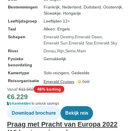
Bestemmingen
Frankrijk
, Nederland
, Duitsland
, Oostenrijk
,
Slowakije
, Hongarije
Leeftijdsgroep
Leeftijden 12+
Taal
Alleen: Engels
Schepen
Emerald Destiny
Emerald Dawn
Emerald Sun
Emerald Star
Emerald Sky
River
Donau
Rijn
Seine
Main
Fysieke
Gemakkelijk
beoordeling
Kamertype
Solo-reizigers, Gedeelde
Reisorganisatie
Emerald Cruises
Vanaf
€11.502
46% korting
€6.229
Aanmelden
to unlock savings
Download brochure
Bekijk reis
Praag met Pracht van Europa 2022