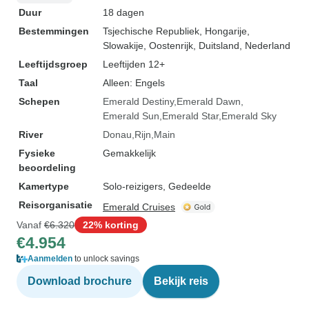
Duur
18 dagen
Bestemmingen
Tsjechische Republiek
, Hongarije
,
Slowakije
, Oostenrijk
, Duitsland
, Nederland
Leeftijdsgroep
Leeftijden 12+
Taal
Alleen: Engels
Schepen
Emerald Destiny
Emerald Dawn
Emerald Sun
Emerald Star
Emerald Sky
River
Donau
Rijn
Main
Fysieke
Gemakkelijk
beoordeling
Kamertype
Solo-reizigers, Gedeelde
Reisorganisatie
Emerald Cruises
Vanaf
€6.320
22% korting
€4.954
Aanmelden
to unlock savings
Download brochure
Bekijk reis