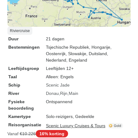
Riviercruise
Duur
21 dagen
Bestemmingen
Tsjechische Republiek
, Hongarije
,
Oostenrijk
, Slowakije
, Duitsland
,
Nederland
, Engeland
Leeftijdsgroep
Leeftijden 12+
Taal
Alleen: Engels
Schip
Scenic Jade
River
Donau
Rijn
Main
Fysieke
Ontspannend
beoordeling
Kamertype
Solo-reizigers, Gedeelde
Reisorganisatie
Scenic Luxury Cruises & Tours
Vanaf
€10.226
16% korting