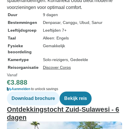
spabehandelingen. Komaneka Ubud biedt moderne
voorzieningen voor optimaal comfort.
Duur
9 dagen
Bestemmingen
Denpasar
, Canggu
, Ubud
, Sanur
Leeftijdsgroep
Leeftijden 7+
Taal
Alleen: Engels
Fysieke
Gemakkelijk
beoordeling
Kamertype
Solo-reizigers, Gedeelde
Reisorganisatie
Discover Corps
Vanaf
€3.888
Aanmelden
to unlock savings
Download brochure
Bekijk reis
Ontdekkingstocht Zuid-Sulawesi - 6
dagen