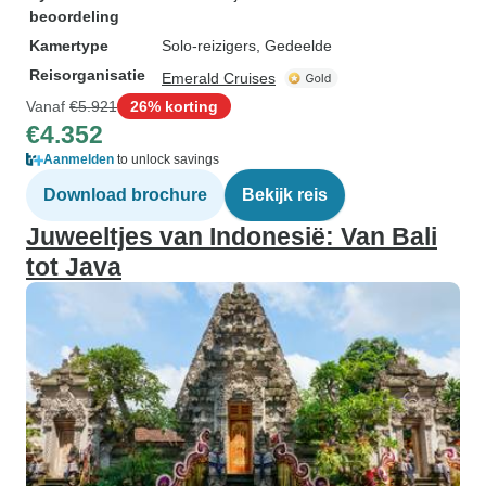
beoordeling
Kamertype
Solo-reizigers, Gedeelde
Reisorganisatie
Emerald Cruises
Vanaf
€5.921
26% korting
€4.352
Aanmelden
to unlock savings
Download brochure
Bekijk reis
Juweeltjes van Indonesië: Van Bali
tot Java