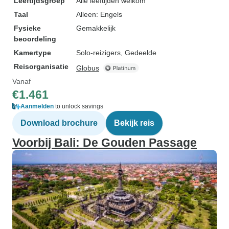
Leeftijdsgroep
Alle leeftijden welkom
Taal
Alleen: Engels
Fysieke
Gemakkelijk
beoordeling
Kamertype
Solo-reizigers, Gedeelde
Reisorganisatie
Globus
Vanaf
€1.461
Aanmelden
to unlock savings
Download brochure
Bekijk reis
Voorbij Bali: De Gouden Passage