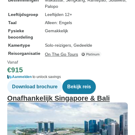
Bestemmingen
Makassar
, Sengkang
, Rantepao
, Sulawesi
,
Palopo
Leeftijdsgroep
Leeftijden 12+
Taal
Alleen: Engels
Fysieke
Gemakkelijk
beoordeling
Kamertype
Solo-reizigers, Gedeelde
Reisorganisatie
On The Go Tours
Vanaf
€915
Aanmelden
to unlock savings
Download brochure
Bekijk reis
Onafhankelijk Singapore & Bali