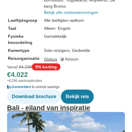
Borobudur
, Yogyakarta
, Mojokerto
, De
berg Bromo
Bekijk alle reisbestemmingen
Leeftijdsgroep
Alle leeftijden welkom
Taal
Alleen: Engels
Fysieke
Gemakkelijk
beoordeling
Kamertype
Solo-reizigers, Gedeelde
Reisorganisatie
Globus
Vanaf
€4.238
5% korting
€4.022
+€196 aanloopkosten
Aanmelden
to unlock savings
Download brochure
Bekijk reis
Bali - eiland van inspiratie