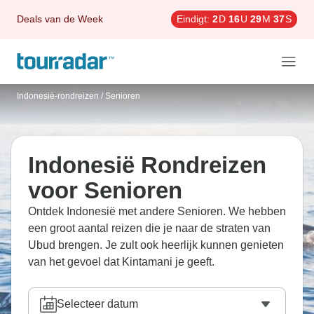
Deals van de Week
Eindigt:
2
D
16
U
29
M
36
S
Indonesië-rondreizen
/
Senioren
Indonesië Rondreizen
voor Senioren
Ontdek Indonesië met andere Senioren. We hebben
een groot aantal reizen die je naar de straten van
Ubud brengen. Je zult ook heerlijk kunnen genieten
van het gevoel dat Kintamani je geeft.
Selecteer datum