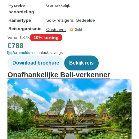
Fysieke
Gemakkelijk
beoordeling
Kamertype
Solo-reizigers, Gedeelde
Reisorganisatie
Costsaver
Vanaf
€875
10% korting
€788
Aanmelden
to unlock savings
Download brochure
Bekijk reis
Onafhankelijke Bali-verkenner