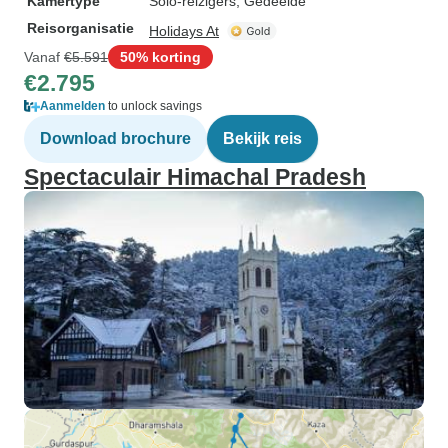
Kamertype
Solo-reizigers, Gedeelde
Reisorganisatie
Holidays At
Vanaf
€5.591
50% korting
€2.795
Aanmelden
to unlock savings
Download brochure
Bekijk reis
Spectaculair Himachal Pradesh