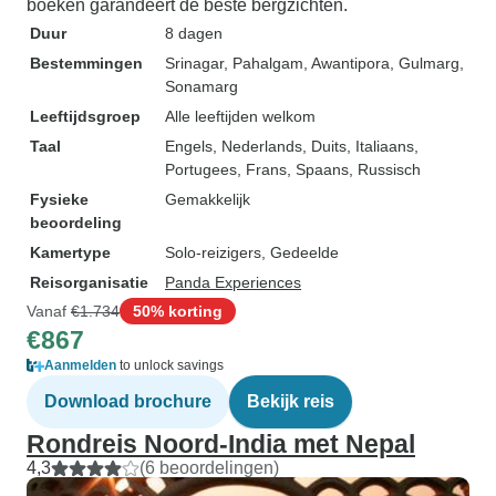
boeken garandeert de beste bergzichten.
Duur
8 dagen
Bestemmingen
Srinagar
, Pahalgam
, Awantipora
, Gulmarg
,
Sonamarg
Leeftijdsgroep
Alle leeftijden welkom
Taal
Engels, Nederlands, Duits, Italiaans,
Portugees, Frans, Spaans, Russisch
Fysieke
Gemakkelijk
beoordeling
Kamertype
Solo-reizigers, Gedeelde
Reisorganisatie
Panda Experiences
Vanaf
€1.734
50% korting
€867
Aanmelden
to unlock savings
Download brochure
Bekijk reis
Rondreis Noord-India met Nepal
4,3
(6 beoordelingen)