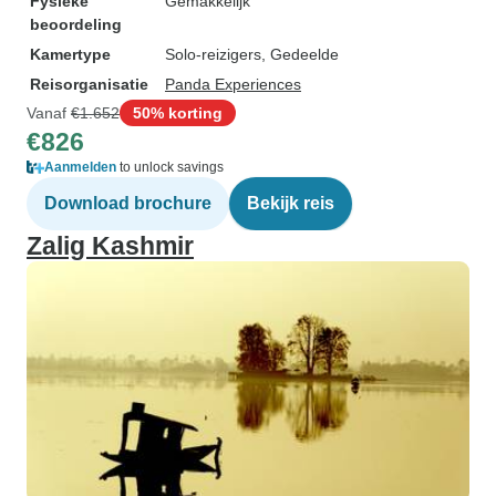
Fysieke
Gemakkelijk
beoordeling
Kamertype
Solo-reizigers, Gedeelde
Reisorganisatie
Panda Experiences
Vanaf
€1.652
50% korting
€826
Aanmelden
to unlock savings
Download brochure
Bekijk reis
Zalig Kashmir