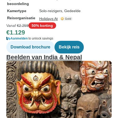
beoordeling
Kamertype
Solo-reizigers, Gedeelde
Reisorganisatie
Holidays At
Vanaf
€2.259
50% korting
€1.129
Aanmelden
to unlock savings
Download brochure
Bekijk reis
Beelden van India & Nepal