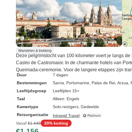
Wandelen & trekking
Deze pelgrimstocht van 100 kilometer voert je langs de
Castro de Castromaior. In de charmante hotels van Port
Queimada-ceremonie. Voor de langere etappes zijn tran
Duur
7 dagen
Bestemmingen
Sarria
, Portomarine
, Palas de Rei
, Arzua
,
Leeftijdsgroep
Leeftijden 15+
Taal
Alleen: Engels
Kamertype
Solo-reizigers, Gedeelde
Reisorganisatie
Intrepid Travel
Vanaf
€1.445
20% korting
€1.156