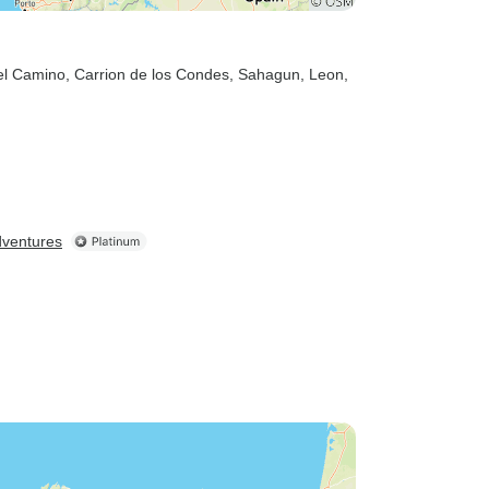
del Camino
, Carrion de los Condes
, Sahagun
, Leon
,
dventures