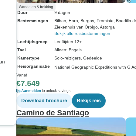
Wandelen & trekking
Duur
9 dagen
Bestemmingen
Bilbao
, Haro
, Burgos
, Fromista
, Boadilla 
Ziekenhuis van Órbigo
, Astorga
Bekijk alle reisbestemmingen
Leeftijdsgroep
Leeftijden 12+
Taal
Alleen: Engels
Kamertype
Solo-reizigers, Gedeelde
van
Reisorganisatie
National Geographic Expeditions with G A
Vanaf
€7.549
Aanmelden
to unlock savings
Download brochure
Bekijk reis
Camino de Santiago