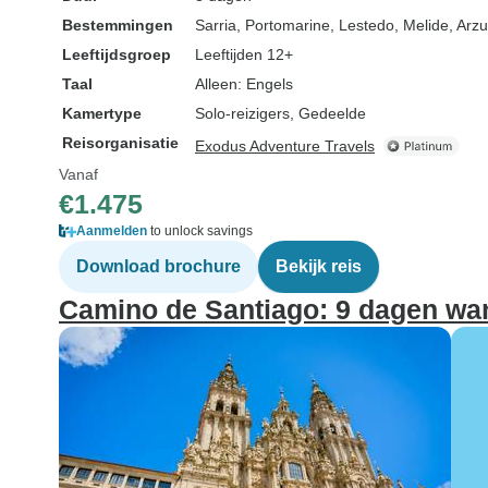
Bestemmingen
Sarria
, Portomarine
, Lestedo
, Melide
, Arz
Leeftijdsgroep
Leeftijden 12+
Taal
Alleen: Engels
Kamertype
Solo-reizigers, Gedeelde
Reisorganisatie
Exodus Adventure Travels
Vanaf
€1.475
Aanmelden
to unlock savings
Download brochure
Bekijk reis
Camino de Santiago: 9 dagen wa