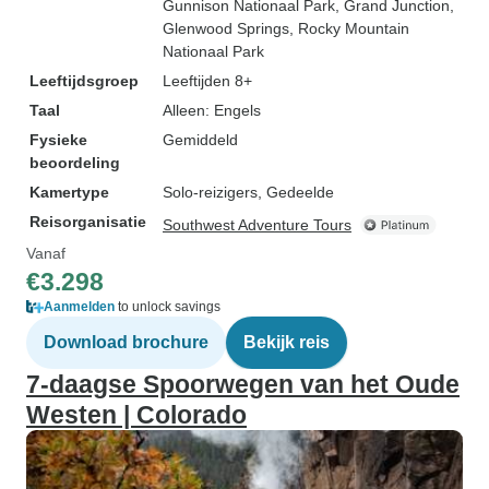
Gunnison Nationaal Park
, Grand Junction
,
Glenwood Springs
, Rocky Mountain
Nationaal Park
Leeftijdsgroep
Leeftijden 8+
Taal
Alleen: Engels
Fysieke
Gemiddeld
beoordeling
Kamertype
Solo-reizigers, Gedeelde
Reisorganisatie
Southwest Adventure Tours
Vanaf
€3.298
Aanmelden
to unlock savings
Download brochure
Bekijk reis
7-daagse Spoorwegen van het Oude
Westen | Colorado