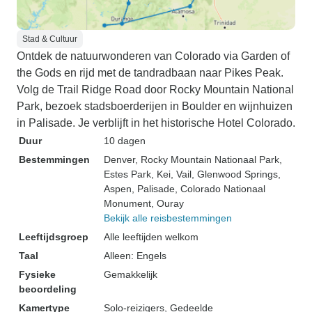
Stad & Cultuur
Ontdek de natuurwonderen van Colorado via Garden of
the Gods en rijd met de tandradbaan naar Pikes Peak.
Volg de Trail Ridge Road door Rocky Mountain National
Park, bezoek stadsboerderijen in Boulder en wijnhuizen
in Palisade. Je verblijft in het historische Hotel Colorado.
Duur
10 dagen
Bestemmingen
Denver
, Rocky Mountain Nationaal Park
,
Estes Park
, Kei
, Vail
, Glenwood Springs
,
Aspen
, Palisade
, Colorado Nationaal
Monument
, Ouray
Bekijk alle reisbestemmingen
Leeftijdsgroep
Alle leeftijden welkom
Taal
Alleen: Engels
Fysieke
Gemakkelijk
beoordeling
Kamertype
Solo-reizigers, Gedeelde