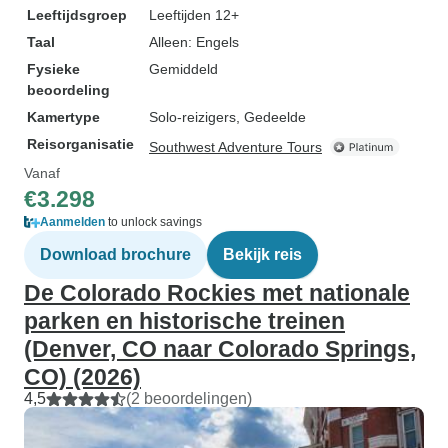
Leeftijdsgroep
Leeftijden 12+
Taal
Alleen: Engels
Fysieke
Gemiddeld
beoordeling
Kamertype
Solo-reizigers, Gedeelde
Reisorganisatie
Southwest Adventure Tours
Vanaf
€3.298
Aanmelden
to unlock savings
Download brochure
Bekijk reis
De Colorado Rockies met nationale
parken en historische treinen
(Denver, CO naar Colorado Springs,
CO) (2026)
4,5
(2 beoordelingen)