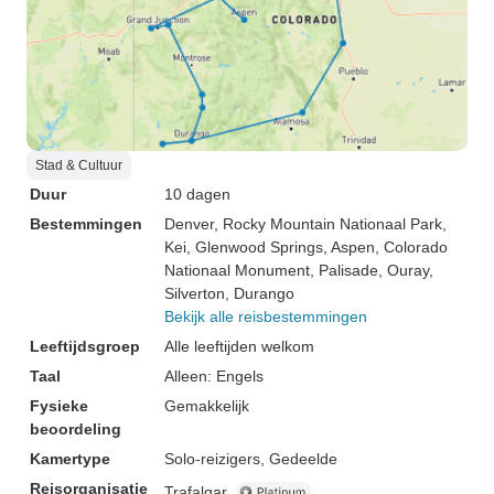
Stad & Cultuur
Duur
10 dagen
Bestemmingen
Denver
, Rocky Mountain Nationaal Park
,
Kei
, Glenwood Springs
, Aspen
, Colorado
Nationaal Monument
, Palisade
, Ouray
,
Silverton
, Durango
Bekijk alle reisbestemmingen
Leeftijdsgroep
Alle leeftijden welkom
Taal
Alleen: Engels
Fysieke
Gemakkelijk
beoordeling
Kamertype
Solo-reizigers, Gedeelde
Reisorganisatie
Trafalgar