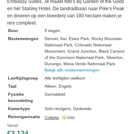
Embassy Suites. Je maakt foto's bij Garden of the Gods
en het Stanley Hotel. De tandradbaan naar Pike's Peak
en dineren op een boerderij van 180 hectare maken je
reis compleet.
Duur
9 dagen
Bestemmingen
Denver
, Kei
, Estes Park
, Rocky Mountain
Nationaal Park
, Colorado Nationaal
Monument
, Grand Junction
, Black Canyon
of the Gunnison Nationaal Park
, Silverton
,
Durango
, Mesa Verde Nationaal Park
Bekijk alle reisbestemmingen
Leeftijdsgroep
Alle leeftijden welkom
Taal
Alleen: Engels
Fysieke
Gemiddeld
beoordeling
Kamertype
Solo-reizigers, Gedeelde
Reisorganisatie
Collette
Vanaf
€3.124