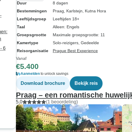
Duur
8 dagen
Bestemmingen
Praag
, Karlstejn
, Kutna Hora
-
Leeftijdsgroep
Leeftijden 18+
Taal
Alleen: Engels
men:
Groepsgrootte
Maximale groepsgrootte: 11
n
Kamertype
Solo-reizigers, Gedeelde
- 6
Reisorganisatie
Prague Best Experience
Vanaf
€5.400
Aanmelden
to unlock savings
Download brochure
Bekijk reis
Praag – een romantische huwelij
5,0
(1 beoordeling)