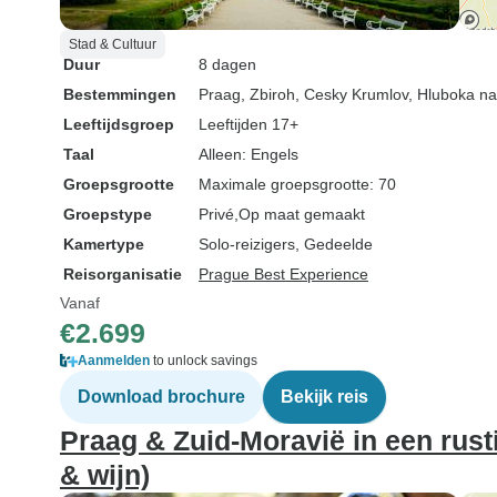
Stad & Cultuur
Duur
8 dagen
Bestemmingen
Praag
, Zbiroh
, Cesky Krumlov
, Hluboka na
Leeftijdsgroep
Leeftijden 17+
Taal
Alleen: Engels
Groepsgrootte
Maximale groepsgrootte: 70
Groepstype
Privé
Op maat gemaakt
Kamertype
Solo-reizigers, Gedeelde
Reisorganisatie
Prague Best Experience
Vanaf
€2.699
Aanmelden
to unlock savings
Download brochure
Bekijk reis
Praag & Zuid-Moravië in een rus
& wijn)