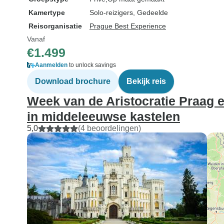
Kamertype
Solo-reizigers, Gedeelde
Reisorganisatie
Prague Best Experience
Vanaf
€1.499
Aanmelden
to unlock savings
Download brochure
Bekijk reis
Week van de Aristocratie Praag
in middeleeuwse kastelen
5,0
(4 beoordelingen)