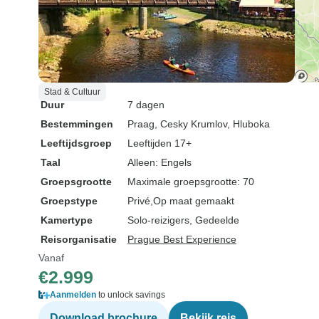
Stad & Cultuur
Duur
7 dagen
Bestemmingen
Praag
, Cesky Krumlov
, Hluboka
Leeftijdsgroep
Leeftijden 17+
Taal
Alleen: Engels
Groepsgrootte
Maximale groepsgrootte: 70
Groepstype
Privé
Op maat gemaakt
Kamertype
Solo-reizigers, Gedeelde
Reisorganisatie
Prague Best Experience
Vanaf
€2.999
Aanmelden
to unlock savings
Download brochure
Bekijk reis