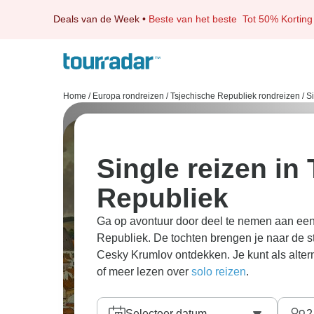
Deals van de Week
•
Beste van het beste
Tot 50% Korting
Home
/
Europa rondreizen
/
Tsjechische Republiek rondreizen
/
Si
Single reizen in
Republiek
Ga op avontuur door deel te nemen aan een 
Republiek. De tochten brengen je naar de st
Cesky Krumlov ontdekken. Je kunt als altern
of meer lezen over
solo reizen
.
Selecteer datum
2