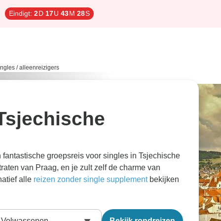
Eindigt:
2
D
17
U
43
M
27
S
ngles / alleenreizigers
 Tsjechische
fantastische groepsreis voor singles in Tsjechische
raten van Praag, en je zult zelf de charme van
atief alle
reizen zonder single supplement
bekijken
Volwassenen
Bekijk rondreizen