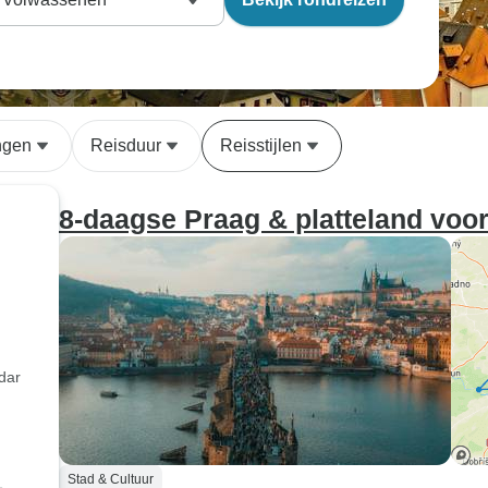
ngen
Reisduur
Reisstijlen
8-daagse Praag & platteland voor
dar
Stad & Cultuur
1