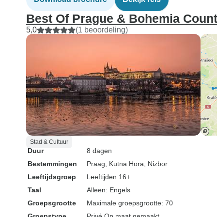
Best Of Prague & Bohemia Count
5,0
(1 beoordeling)
Stad & Cultuur
Duur
8 dagen
Bestemmingen
Praag
, Kutna Hora
, Nizbor
Leeftijdsgroep
Leeftijden 16+
Taal
Alleen: Engels
Groepsgrootte
Maximale groepsgrootte: 70
Groepstype
Privé
Op maat gemaakt