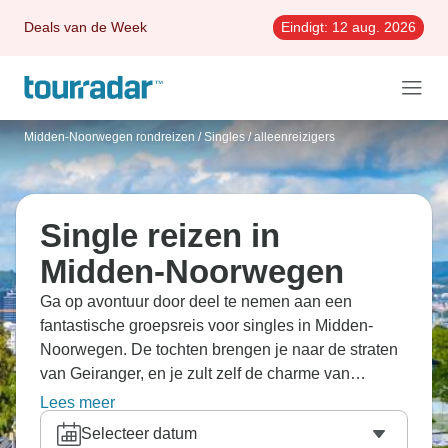
Deals van de Week
Eindigt:
12 aug. 2026
Midden-Noorwegen rondreizen
/
Singles / alleenreizigers
Single reizen in
Midden-Noorwegen
Ga op avontuur door deel te nemen aan een
fantastische groepsreis voor singles in Midden-
Noorwegen. De tochten brengen je naar de straten
van Geiranger, en je zult zelf de charme van
Alesund ontdekken. Je kunt als alternatief alle
Lees meer
reizen zonder single supplement
bekijken of meer
Selecteer datum
lezen over
solo vakanties
.