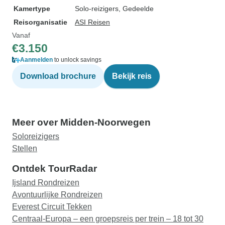
Kamertype
Solo-reizigers, Gedeelde
Reisorganisatie
ASI Reisen
Vanaf
€3.150
Aanmelden
to unlock savings
Download brochure
Bekijk reis
Meer over Midden-Noorwegen
Soloreizigers
Stellen
Ontdek TourRadar
Ijsland Rondreizen
Avontuurlijke Rondreizen
Everest Circuit Tekken
Centraal-Europa – een groepsreis per trein – 18 tot 30