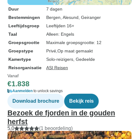
Duur
7 dagen
Bestemmingen
Bergen
, Alesund
, Geiranger
Leeftijdsgroep
Leeftijden 16+
Taal
Alleen: Engels
Groepsgrootte
Maximale groepsgrootte: 12
Groepstype
Privé
Op maat gemaakt
Kamertype
Solo-reizigers, Gedeelde
Reisorganisatie
ASI Reisen
Vanaf
€1.838
Aanmelden
to unlock savings
Download brochure
Bekijk reis
Bezoek de fjorden in de gouden
herfst
5,0
(1 beoordeling)