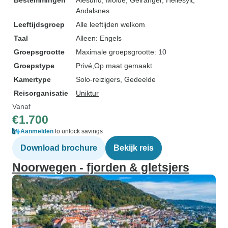
Bestemmingen
Alesund
, Molde
, Geiranger
, Hellesylt
,
Andalsnes
Leeftijdsgroep
Alle leeftijden welkom
Taal
Alleen: Engels
Groepsgrootte
Maximale groepsgrootte: 10
Groepstype
Privé
Op maat gemaakt
Kamertype
Solo-reizigers, Gedeelde
Reisorganisatie
Uniktur
Vanaf
€1.700
Aanmelden
to unlock savings
Download brochure
Bekijk reis
Noorwegen - fjorden & gletsjers