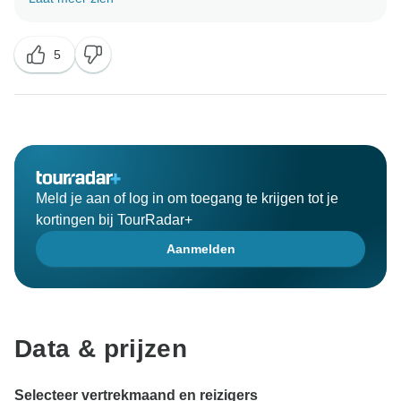
Uniktur wacht altijd op u in Ålesund, en breng ook al
uw vrienden mee!
5
Meld je aan of log in om toegang te krijgen tot je
kortingen bij TourRadar+
Aanmelden
Data & prijzen
Selecteer vertrekmaand en reizigers