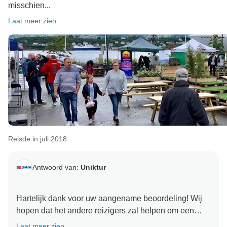
misschien...
Laat meer zien
Reisde in juli 2018
Antwoord van:
Uniktur
Hartelijk dank voor uw aangename beoordeling! Wij
hopen dat het andere reizigers zal helpen om een
comfortabele vakantie in Noorwegen te kiezen.
Laat meer zien