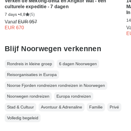
Verken de Mekong-delta en Angkor Wat - een
1
culturele expeditie - 7 dagen
M
I
7 days •
4,8
(5)
14
Vanaf
EUR 957
EUR 670
V
E
Blijf Noorwegen verkennen
Rondreis in kleine groep
6 dagen Noorwegen
Reisorganisaties in Europa
Noorse Fjorden rondreizen rondreizen in Noorwegen
Noorwegen rondreizen
Europa rondreizen
Stad & Cultuur
Avontuur & Adrenaline
Familie
Privé
Volledig begeleid