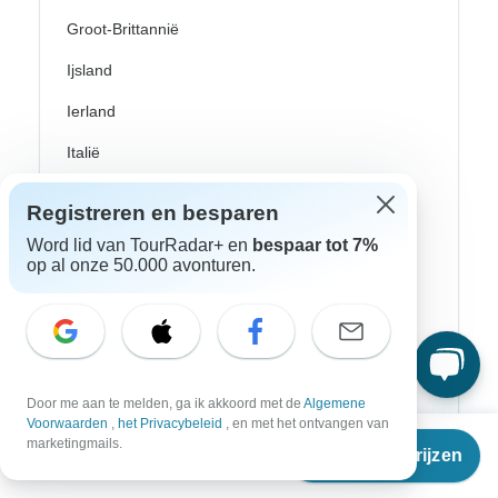
Groot-Brittannië
Ijsland
Ierland
Italië
Kroatië
Registreren en besparen
Noorwegen
Word lid van TourRadar+ en
bespaar tot 7%
op al onze 50.000 avonturen.
Oost-Europa
Portugal
Rijn riviercruises
Scandinavië
Door me aan te melden, ga ik akkoord met de
Algemene
Voorwaarden
,
het Privacybeleid
, en met het ontvangen van
Schotland
Vanaf
marketingmails.
Reisdata & prijzen
€
1.700
per persoon
Spanje