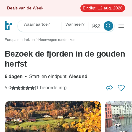
Deals van de Week
Eindigt:
12 aug. 2026
Waarnaartoe?
Wanneer?
2
Europa rondreizen
Noorwegen rondreizen
〉
Bezoek de fjorden in de gouden
herfst
6 dagen
•
Start- en eindpunt:
Alesund
5,0
(1 beoordeling)