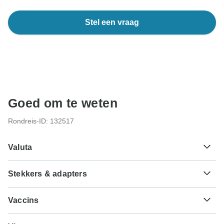
Stel een vraag
Goed om te weten
Rondreis-ID: 132517
Valuta
Stekkers & adapters
kr
Noorse kroon
Noorwegen
Als reiziger uit Nederland heb je een adapter nodig voor
Vaccins
het type C.
Dit zijn slechts indicaties, dus bezoek je arts voordat je op