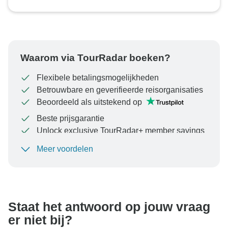
Waarom via TourRadar boeken?
Flexibele betalingsmogelijkheden
Betrouwbare en geverifieerde reisorganisaties
Beoordeeld als uitstekend op
Beste prijsgarantie
Unlock exclusive TourRadar+ member savings
Meer voordelen
Om uw betaling te beschermen en ervoor te zorgen
dat uw boeking in Oostenrijk wordt verwerkt, moet u
nooit geld overmaken of communiceren buiten de
TourRadar-website of -app.
Staat het antwoord op jouw vraag
er niet bij?