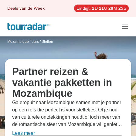
Deals van de Week
Eindigt:
2
D
21
U
28
M
24
S
Mozambique Tours
/
Stellen
Partner reizen &
vakantie pakketten in
Mozambique
Ga eropuit naar Mozambique samen met je partner
op een reis die perfect is voor stelletjes. Of je nou
van culturele ontdekkingen houdt of toch meer van
de romantische sfeer van Mozambique wil genieten,
de reizen brengen je naar de straatjes van Maputo
Lees meer