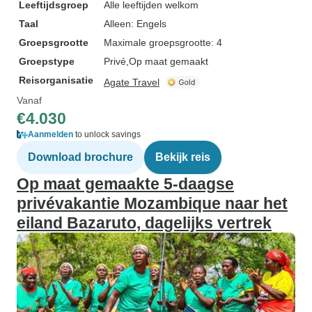
Leeftijdsgroep
Alle leeftijden welkom
Taal
Alleen: Engels
Groepsgrootte
Maximale groepsgrootte: 4
Groepstype
Privé
Op maat gemaakt
Reisorganisatie
Agate Travel
Vanaf
€4.030
Aanmelden
to unlock savings
Download brochure
Bekijk reis
Op maat gemaakte 5-daagse
privévakantie Mozambique naar het
eiland Bazaruto, dagelijks vertrek