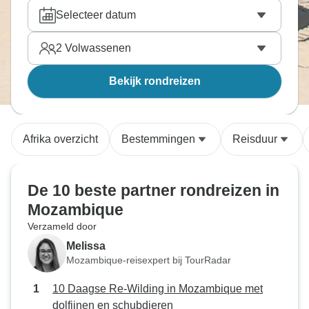
en de charme van Bazaruto Eiland zal jullie beiden
Selecteer datum
betoveren. Vind de tour naar Mozambique die
perfect is voor jullie tweetjes, reis samen en bekijk
2
Volwassenen
de wereld van dichtbij. Onze reisexperts hebben
alle tours doorzocht en hebben handmatig de beste
Bekijk rondreizen
partner avontuurlijke reizen
gekozen.
Afrika overzicht
Bestemmingen
Reisduur
De 10 beste partner rondreizen in
Mozambique
Verzameld door
Melissa
Mozambique-reisexpert bij TourRadar
10 Daagse Re-Wilding in Mozambique met
dolfijnen en schubdieren