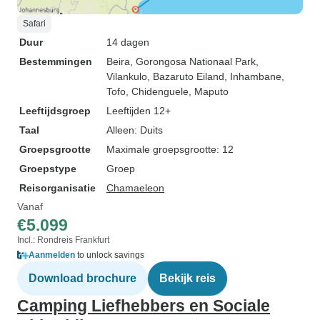
Safari
Duur
14 dagen
Bestemmingen
Beira
, Gorongosa Nationaal Park
,
Vilankulo
, Bazaruto Eiland
, Inhambane
,
Tofo
, Chidenguele
, Maputo
Leeftijdsgroep
Leeftijden 12+
Taal
Alleen: Duits
Groepsgrootte
Maximale groepsgrootte: 12
Groepstype
Groep
Reisorganisatie
Chamaeleon
Vanaf
€5.099
Incl.: Rondreis Frankfurt
Aanmelden
to unlock savings
Download brochure
Bekijk reis
Camping Liefhebbers en Sociale