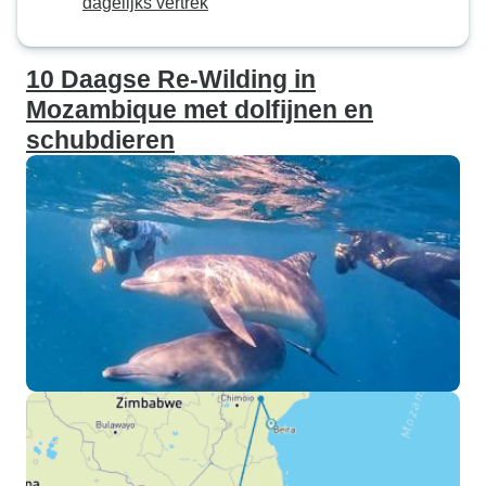
dagelijks vertrek
10 Daagse Re-Wilding in
Mozambique met dolfijnen en
schubdieren