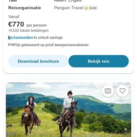
Taal
Alleen: Engels
Reisorganisatie
Penguin Travel
Vanaf
€770
per persoon
+€100 lokale betalingen
Aanmelden
to unlock savings
Prijs gebaseerd op privé tweepersoonskamer
Download brochure
Bekijk reis