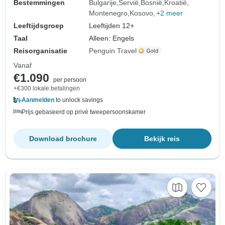
Bestemmingen
Bulgarije
Servië
Bosnië
Kroatië
Montenegro
Kosovo
+2 meer
Leeftijdsgroep
Leeftijden 12+
Taal
Alleen: Engels
Reisorganisatie
Penguin Travel
Vanaf
€1.090
per persoon
+€300 lokale betalingen
Aanmelden
to unlock savings
Prijs gebaseerd op privé tweepersoonskamer
Download brochure
Bekijk reis