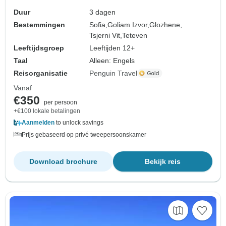
Duur
3 dagen
Bestemmingen
Sofia,
Goliam Izvor,
Glozhene,
Tsjerni Vit,
Teteven
Leeftijdsgroep
Leeftijden 12+
Taal
Alleen: Engels
Reisorganisatie
Penguin Travel
Vanaf
€350
per persoon
+€100 lokale betalingen
Aanmelden
to unlock savings
Prijs gebaseerd op privé tweepersoonskamer
Download brochure
Bekijk reis