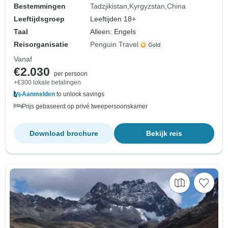
Bestemmingen
Tadzjikistan
Kyrgyzstan
China
Leeftijdsgroep
Leeftijden 18+
Taal
Alleen: Engels
Reisorganisatie
Penguin Travel
Vanaf
€2.030
per persoon
+€300 lokale betalingen
Aanmelden
to unlock savings
Prijs gebaseerd op privé tweepersoonskamer
Download brochure
Bekijk reis