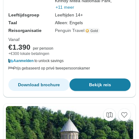
Kirindy Mitea Nationaal Park,
+11 meer
Leeftijdsgroep
Leeftijden 14+
Taal
Alleen: Engels
Reisorganisatie
Penguin Travel
Vanaf
€1.390
per persoon
+€300 lokale betalingen
Aanmelden
to unlock savings
Prijs gebaseerd op privé tweepersoonskamer
Download brochure
Bekijk reis