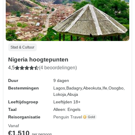
Stad & Cultuur
Nigeria hoogtepunten
4,5
(4 beoordelingen)
Duur
9 dagen
Bestemmingen
Lagos,
Badagry,
Abeokuta,
Ife,
Osogbo,
Lokoja,
Abuja
Leeftijdsgroep
Leeftijden 18+
Taal
Alleen: Engels
Reisorganisatie
Penguin Travel
Vanaf
€1.510
per persoon