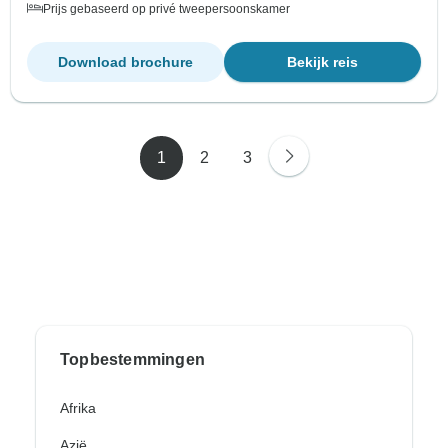
Prijs gebaseerd op privé tweepersoonskamer
Download brochure
Bekijk reis
1
2
3
Topbestemmingen
Afrika
Azië