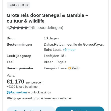
Stad & Cultuur
Grote reis door Senegal & Gambia –
cultuur & wildlife
4,2
(5 beoordelingen)
Duur
10 dagen
Bestemmingen
Dakar,
Retba meer,
Ile de Goree,
Kayar,
Saint Louis,
+9 meer
Leeftijdsgroep
Leeftijden 18+
Taal
Alleen: Engels
Reisorganisatie
Penguin Travel
Vanaf
€1.170
per persoon
+€300 lokale betalingen
Aanmelden
to unlock savings
Prijs gebaseerd op privé tweepersoonskamer