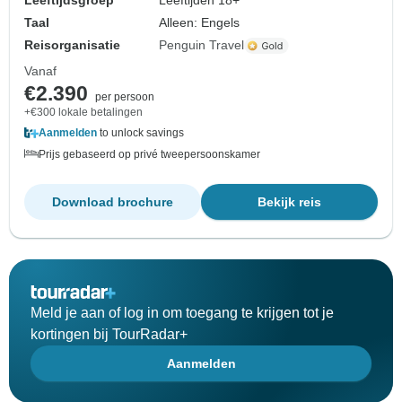
Leeftijdsgroep
Leeftijden 18+
Taal
Alleen: Engels
Reisorganisatie
Penguin Travel
Vanaf
€2.390
per persoon
+€300 lokale betalingen
Aanmelden
to unlock savings
Prijs gebaseerd op privé tweepersoonskamer
Download brochure
Bekijk reis
Meld je aan of log in om toegang te krijgen tot je
kortingen bij TourRadar+
Aanmelden