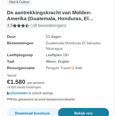
Stad & Cultuur
De aantrekkingskracht van Midden-
Amerika (Guatemala, Honduras, El
Salvador, Nicaragua)
3,5
(8 beoordelingen)
Duur
13 dagen
Bestemmingen
Guatemala
Honduras
El Salvador
Nicaragua
Leeftijdsgroep
Leeftijden 18+
Taal
Alleen: Engels
Reisorganisatie
Penguin Travel
Vanaf
€1.580
per persoon
+€300 lokale betalingen
Aanmelden
to unlock savings
Prijs gebaseerd op privé tweepersoonskamer
Download brochure
Bekijk reis