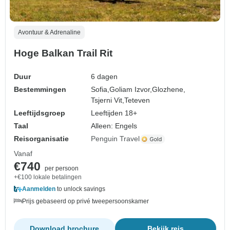
Avontuur & Adrenaline
Hoge Balkan Trail Rit
Duur
6 dagen
Bestemmingen
Sofia,
Goliam Izvor,
Glozhene,
Tsjerni Vit,
Teteven
Leeftijdsgroep
Leeftijden 18+
Taal
Alleen: Engels
Reisorganisatie
Penguin Travel
Vanaf
€740
per persoon
+€100 lokale betalingen
Aanmelden
to unlock savings
Prijs gebaseerd op privé tweepersoonskamer
Download brochure
Bekijk reis