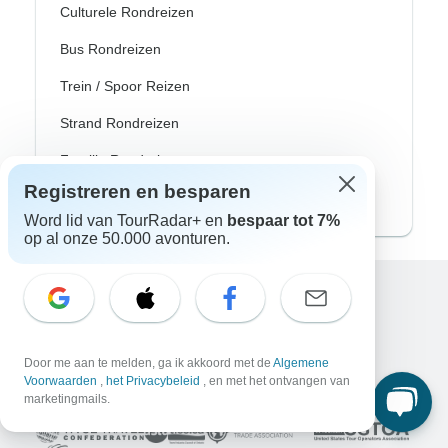
Culturele Rondreizen
Bus Rondreizen
Trein / Spoor Reizen
Strand Rondreizen
Familie Rondreizen
Registreren en besparen
Privé Rondreizen
Word lid van TourRadar+ en
bespaar tot 7%
op al onze 50.000 avonturen.
Excellent
10.000+
reviews op
Door me aan te melden, ga ik akkoord met de
Algemene
Voorwaarden
,
het Privacybeleid
, en met het ontvangen van
Geassocieerd met
marketingmails.