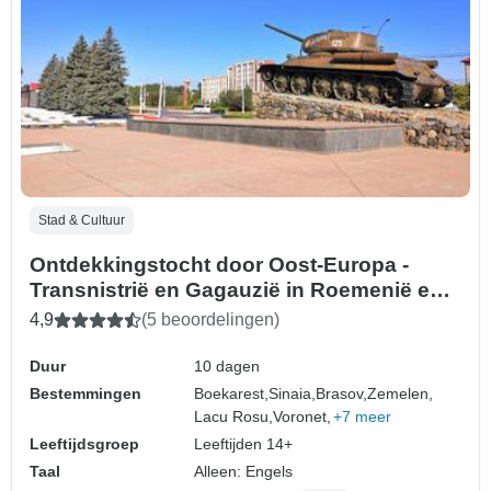
Stad & Cultuur
Ontdekkingstocht door Oost-Europa -
Transnistrië en Gagauzië in Roemenië en
Moldavië
4,9
(5 beoordelingen)
Duur
10 dagen
Bestemmingen
Boekarest,
Sinaia,
Brasov,
Zemelen,
Lacu Rosu,
Voronet,
+7 meer
Leeftijdsgroep
Leeftijden 14+
Taal
Alleen: Engels